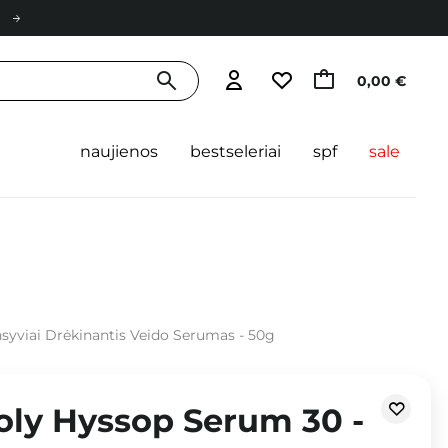
0,00 €
naujienos
bestseleriai
spf
sale
nsyviai Drėkinantis Veido Serumas - 50g
oly Hyssop Serum 30 -