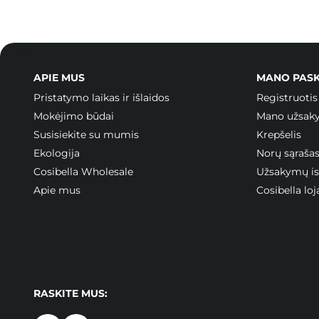
APIE MUS
MANO PAS
Pristatymo laikas ir išlaidos
Registruotis
Mokėjimo būdai
Mano užsak
Susisiekite su mumis
Krepšelis
Ekologija
Norų sąraša
Cosibella Wholesale
Užsakymų ist
Apie mus
Cosibella l
RASKITE MUS: