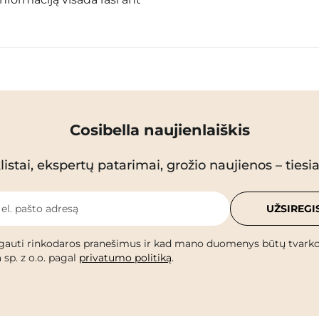
Cosibella naujienlaiškis
istai, ekspertų patarimai, grožio naujienos – tiesiai
 el. pašto adresą
UŽSIREGI
gauti rinkodaros pranešimus ir kad mano duomenys būtų tvark
 sp. z o.o. pagal
privatumo politiką
.