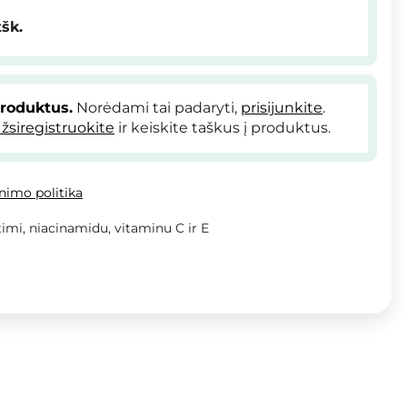
tšk.
produktus.
Norėdami tai padaryti,
prisijunkite
.
žsiregistruokite
ir keiskite taškus į produktus.
inimo politika
imi, niacinamidu, vitaminu C ir E