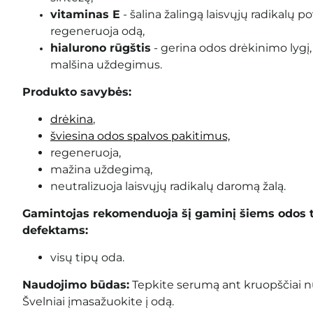
vitaminas E
- šalina žalingą laisvųjų radikalų po
regeneruoja odą,
hialurono rūgštis
- gerina odos drėkinimo lygį,
malšina uždegimus.
Produkto savybės:
drėkina
,
šviesina odos spalvos pakitimus,
regeneruoja,
mažina uždegimą,
neutralizuoja laisvųjų radikalų daromą žalą.
Gamintojas rekomenduoja šį gaminį šiems odos 
defektams:
visų tipų oda.
Naudojimo būdas:
Tepkite serumą ant kruopščiai nu
Švelniai įmasažuokite į odą.