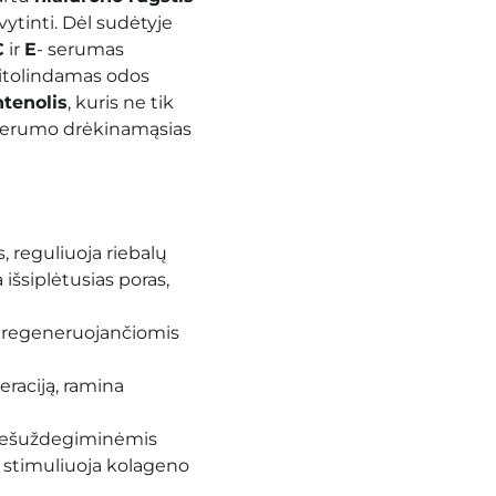
vytinti.
Dėl sudėtyje
C
ir
E
- serumas
atitolindamas odos
tenolis
, kuris ne tik
a serumo drėkinamąsias
, reguliuoja riebalų
 išsiplėtusias poras,
 regeneruojančiomis
eraciją, ramina
priešuždegiminėmis
 stimuliuoja kolageno