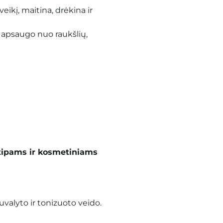
veikį, maitina, drėkina ir
 apsaugo nuo raukšlių,
tipams ir kosmetiniams
valyto ir tonizuoto veido.