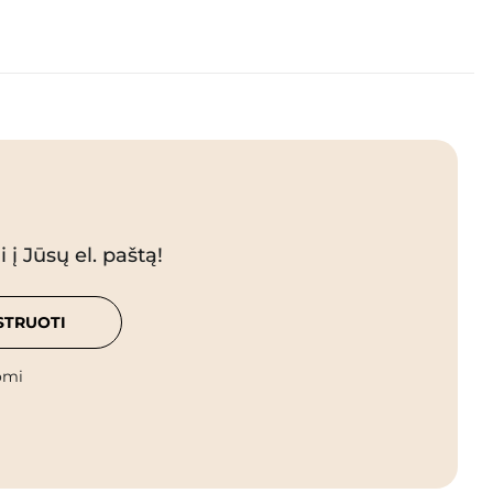
 į Jūsų el. paštą!
STRUOTI
omi