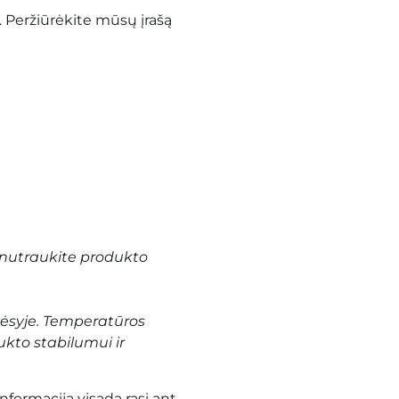
.
Peržiūrėkite mūsų įrašą
nutraukite produkto
vėsyje. Temperatūros
ukto stabilumui ir
informaciją visada rasi ant