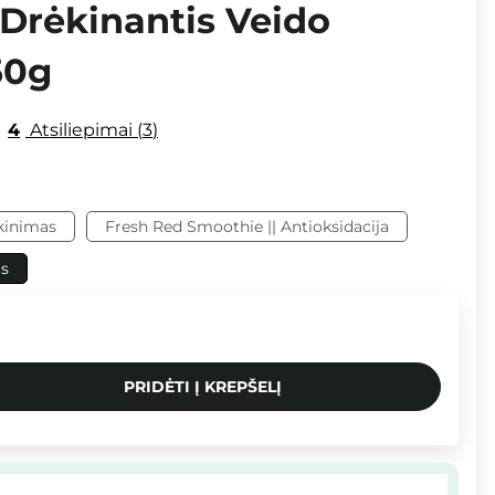
 Drėkinantis Veido
50g
4
Atsiliepimai
3
kinimas
Fresh Red Smoothie || Antioksidacija
as
PRIDĖTI Į KREPŠELĮ