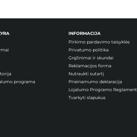
KYRA
INFORMACIJA
Pirkimo pardavimo taisyklės
ymai
Privatumo politika
Grąžinimai ir skundai
s
Reklamacijos forma
orija
Nutraukti sutartį
ojalumo programa
Prieinamumo deklaracija
Lojalumo Programo Reglament
Tvarkyti slapukus