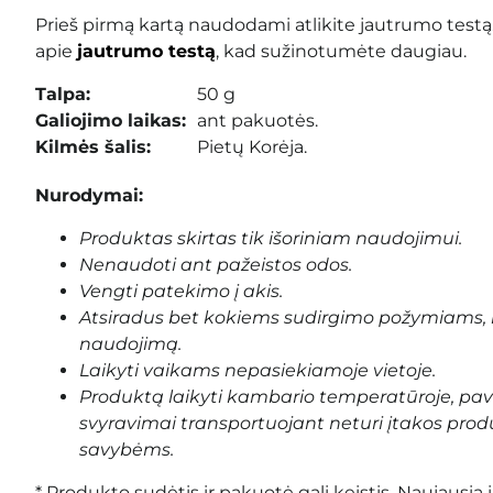
Prieš pirmą kartą naudodami atlikite jautrumo testą
apie
jautrumo testą
, kad sužinotumėte daugiau.
Talpa:
50 g
Galiojimo laikas:
ant pakuotės.
Kilmės šalis:
Pietų Korėja.
Nurodymai:
Produktas skirtas tik išoriniam naudojimui.
Nenaudoti ant pažeistos odos.
Vengti patekimo į akis.
Atsiradus bet kokiems sudirgimo požymiams, 
naudojimą.
Laikyti vaikams nepasiekiamoje vietoje.
Produktą laikyti kambario temperatūroje, pa
svyravimai transportuojant neturi įtakos prod
savybėms.
* Produkto sudėtis ir pakuotė gali keistis. Naujausią 