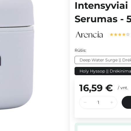
Intensyviai
Serumas - 
Rūšis:
Deep Water Surge || Drė
Holy Hyssop || Drėkinim
16,59 €
/
vnt.