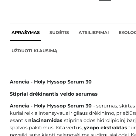
APRAŠYMAS
SUDĖTIS
ATSILIEPIMAI
EKOLOG
UŽDUOTI KLAUSIMĄ
Arencia - Holy Hyssop Serum 30
Stipriai drėkinantis veido serumas
Arencia - Holy Hyssop Serum 30
- serumas, skirtas
kuriai reikia intensyvaus ir gilaus drėkinimo, priežiū
esantis
niacinamidas
stiprina odos hidrolipidinį barj
spalvos pakitimus.
Kita vertus,
yzopo ekstraktas
tur
poveikį, suteikiantį palengvėjimą sudirgusiai odai. K