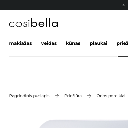
makiažas
veidas
kūnas
plaukai
prie
Pagrindinis puslapis
Priežiūra
Odos poreikiai