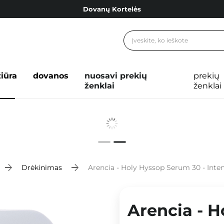
Dovanų Kortelės
Cosibella lojalumo programa
Nemokamas pristatymas nuo 40,00 €
Dovanų Kortelės
žiūra
dovanos
nuosavi prekių
prekių
ženklai
ženklai
Drėkinimas
Arencia - Holy Hyssop Serum 30 - Inte
Arencia - H