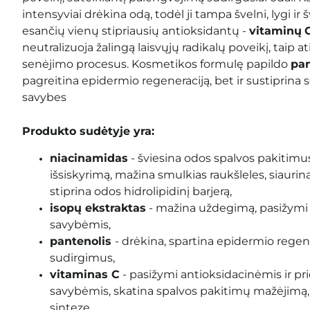
intensyviai drėkina odą, todėl ji tampa švelni, lygi ir š
esančių vienų stipriausių antioksidantų -
vitaminų
neutralizuoja žalingą laisvųjų radikalų poveikį, taip 
senėjimo procesus.
Kosmetikos formulę papildo
pan
pagreitina epidermio regeneraciją, bet ir sustiprin
savybes
Produkto sudėtyje yra:
niacinamidas
- šviesina odos spalvos pakitimus
išsiskyrimą, mažina smulkias raukšleles, siaurina
stiprina odos hidrolipidinį barjerą,
isopų ekstraktas
- mažina uždegimą, pasižymi
savybėmis,
pantenolis
- drėkina, spartina epidermio regen
sudirgimus,
vitaminas C
- pasižymi antioksidacinėmis ir 
savybėmis, skatina spalvos pakitimų mažėjimą,
sintezę,