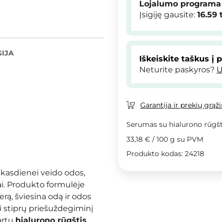
Lojalumo programa
Įsigiję gausite:
16.59
IJA
Iškeiskite taškus į 
Neturite paskyros?
U
Garantija ir prekių grąž
Serumas su hialurono rūgšt
33,18 €
/
100 g
su PVM
Produkto kodas: 24218
 kasdienei veido odos,
rai. Produkto formulėje
erą, šviesina odą ir odos
i stiprų priešuždegiminį
artu
hialurono rūgštis