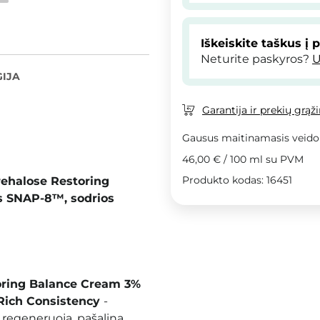
Iškeiskite taškus į 
Neturite paskyros?
U
IJA
Garantija ir prekių grąž
Gausus maitinamasis veido 
46,00 €
/
100 ml
su PVM
Produkto kodas: 16451
rehalose Restoring
das SNAP-8™, sodrios
toring Balance Cream 3%
 Rich Consistency
-
s regeneruoja, pašalina