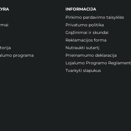
KYRA
INFORMACIJA
Pirkimo pardavimo taisyklės
ymai
Privatumo politika
Grąžinimai ir skundai
s
Reklamacijos forma
orija
Nutraukti sutartį
ojalumo programa
Prieinamumo deklaracija
Lojalumo Programo Reglament
Tvarkyti slapukus