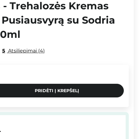
 - Trehalozės Kremas
 Pusiausvyrą su Sodria
50ml
5
Atsiliepimai
4
PRIDĖTI Į KREPŠELĮ
.