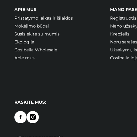
APIE MUS
MANO PAS
Pristatymo laikas ir išlaidos
Registruotis
Mokėjimo būdai
Mano užsak
Susisiekite su mumis
Krepšelis
Ekologija
Norų sąraša
Cosibella Wholesale
Užsakymų ist
Apie mus
Cosibella l
RASKITE MUS: