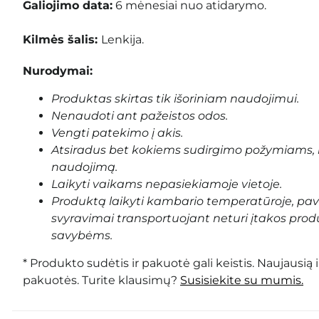
Galiojimo data:
6
mėnesiai nuo atidarymo.
Kilmės šalis:
Lenkija.
Nurodymai:
Produktas skirtas tik išoriniam naudojimui.
Nenaudoti ant pažeistos odos.
Vengti patekimo į akis.
Atsiradus bet kokiems sudirgimo požymiams, 
naudojimą.
Laikyti vaikams nepasiekiamoje vietoje.
Produktą laikyti kambario temperatūroje, pa
svyravimai transportuojant neturi įtakos prod
savybėms.
* Produkto sudėtis ir pakuotė gali keistis. Naujausią 
pakuotės. Turite klausimų?
Susisiekite su mumis.