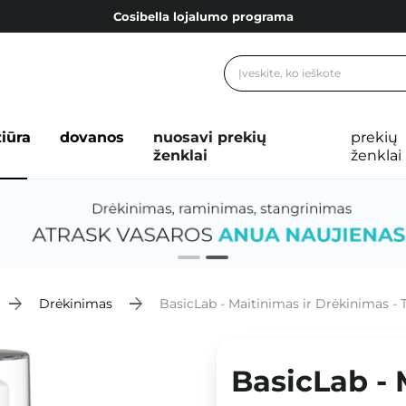
Cosibella lojalumo programa
Nemokamas pristatymas nuo 40,00 €
Dovanų Kortelės
Cosibella lojalumo programa
žiūra
dovanos
nuosavi prekių
prekių
Nemokamas pristatymas nuo 40,00 €
ženklai
ženklai
Dovanų Kortelės
Drėkinimas
BasicLab - Maitinimas ir Drėkinimas - Treh
BasicLab - 