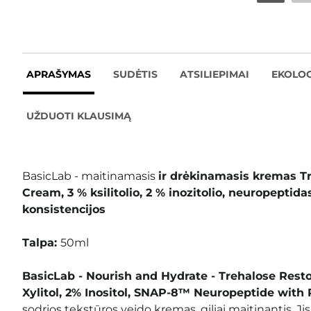
APRAŠYMAS
SUDĖTIS
ATSILIEPIMAI
EKOLOG
UŽDUOTI KLAUSIMĄ
BasicLab - maitinamasis
ir drėkinamasis kremas T
Cream, 3 % ksilitolio, 2 % inozitolio, neuropepti
konsistencijos
Talpa:
50ml
BasicLab - Nourish and Hydrate - Trehalose Res
Xylitol, 2% Inositol, SNAP-8™ Neuropeptide with
sodrios tekstūros veido kremas, giliai maitinantis. Ji