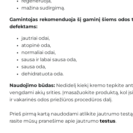
regeneruoja,
mažina sudirgimą.
Gamintojas rekomenduoja šį gaminį šiems odos 
defektams:
jautriai odai,
atopinė oda,
normaliai odai,
sausa ir labai sausa oda,
sausa oda,
dehidratuota oda.
Naudojimo būdas:
Nedidelį kiekį kremo tepkite ant v
vengdami akių srities. Įmasažuokite produktą, kol įsi
ir vakarinės odos priežiūros procedūros dalį.
Prieš pirmą kartą naudodami atlikite jautrumo testą
rasite mūsų pranešime apie jautrumo
testus
.