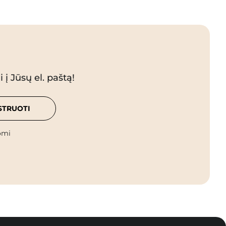
 į Jūsų el. paštą!
STRUOTI
omi