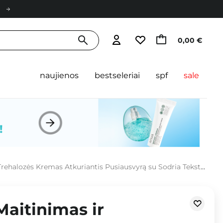
0,00 €
naujienos
bestseleriai
spf
sale
alozės Kremas Atkuriantis Pusiausvyrą su Sodria Tekstūra - 50ml
Maitinimas ir