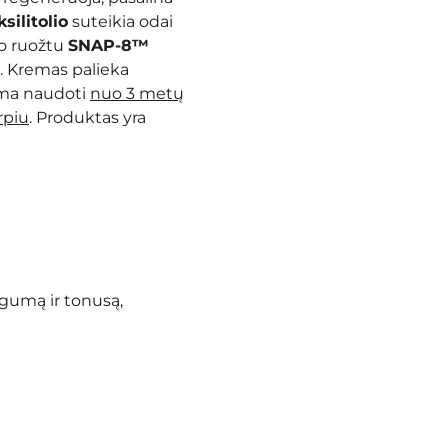
silitolio
suteikia odai
vo ruožtu
SNAP-8™
a. Kremas palieka
lima naudoti
nuo 3 metų
rpiu
. Produktas yra
ngumą ir tonusą,