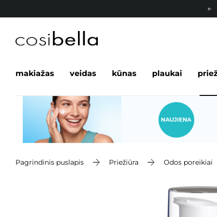
makiažas
veidas
kūnas
plaukai
prie
Pagrindinis puslapis
Priežiūra
Odos poreikiai