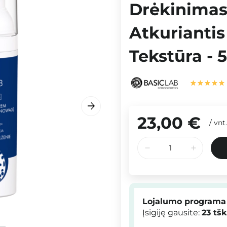
Drėkinimas
Atkuriantis
Tekstūra - 
23,00 €
/
vnt.
Lojalumo programa
Įsigiję gausite:
23
tšk