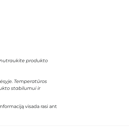
nutraukite produkto
vėsyje. Temperatūros
ukto stabilumui ir
informaciją visada rasi ant