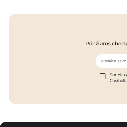
Priežiūros checkl
Įveskite savo
Sutinku 
Cosibella