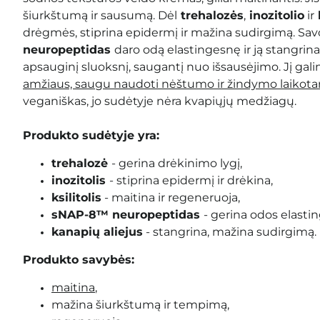
šiurkštumą ir sausumą. Dėl
trehalozės
,
inozitolio
ir
k
drėgmės, stiprina epidermį ir mažina sudirgimą. Sa
neuropeptidas
daro odą elastingesnę ir ją stangrin
apsauginį sluoksnį, saugantį nuo išsausėjimo. Jį ga
amžiaus, saugu naudoti nėštumo ir žindymo laikota
veganiškas, jo sudėtyje nėra kvapiųjų medžiagų.
Produkto sudėtyje yra:
trehalozė
- gerina drėkinimo lygį,
inozitolis
- stiprina epidermį ir drėkina
,
ksilitolis
- maitina ir regeneruoja,
sNAP-8™ neuropeptidas
- gerina odos elasti
kanapių aliejus
- stangrina,
mažina sudirgimą
.
Produkto savybės:
maitina
,
mažina šiurkštumą ir tempimą,