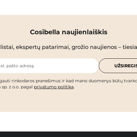
Cosibella naujienlaiškis
istai, ekspertų patarimai, grožio naujienos – tiesiai
 el. pašto adresą
UŽSIREGI
gauti rinkodaros pranešimus ir kad mano duomenys būtų tvark
 sp. z o.o. pagal
privatumo politiką
.