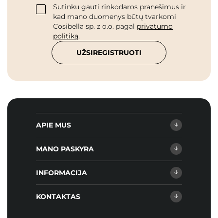
Sutinku gauti rinkodaros pranešimus ir
kad mano duomenys būtų tvarkomi
Cosibella sp. z o.o. pagal
privatumo
politiką
.
UŽSIREGISTRUOTI
APIE MUS
MANO PASKYRA
INFORMACIJA
KONTAKTAS