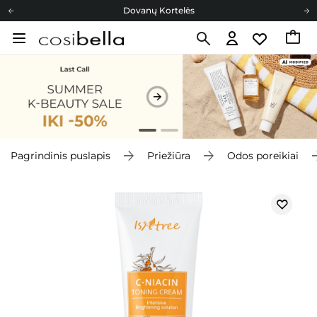
Dovanų Kortelės
Cosibella lojalumo programa
Nemokamas pristatymas nuo 40,00 €
Dovanų Kortelės
Pagrindinis puslapis
Priežiūra
Odos poreikiai