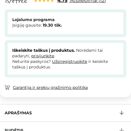
4.75
Atsiliepimai
12
Lojalumo programa
Įsigiję gausite:
19.30
tšk.
Iškeiskite taškus į produktus.
Norėdami tai
padaryti,
prisijunkite
.
Neturite paskyros?
Užsiregistruokite
ir keiskite
taškus į produktus.
Garantija ir prekių grąžinimo politika
APRAŠYMAS
SUDĖTIS