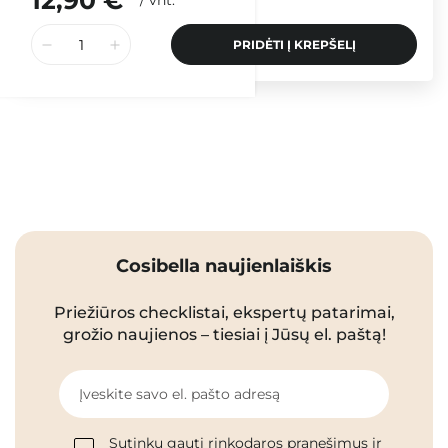
12,90 €
/
vnt.
PRIDĖTI Į KREPŠELĮ
Cosibella naujienlaiškis
Priežiūros checklistai, ekspertų patarimai,
grožio naujienos – tiesiai į Jūsų el. paštą!
Įveskite savo el. pašto adresą
Sutinku gauti rinkodaros pranešimus ir