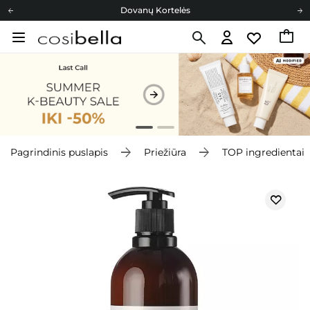
Dovanų Kortelės
Cosibella lojalumo programa
Nemokamas pristatymas nuo 40,00 €
Dovanų Kortelės
Pagrindinis puslapis
Priežiūra
TOP ingredientai