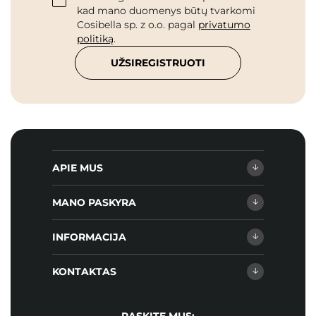
kad mano duomenys būtų tvarkomi
Cosibella sp. z o.o. pagal
privatumo
politiką
.
UŽSIREGISTRUOTI
APIE MUS
MANO PASKYRA
INFORMACIJA
KONTAKTAS