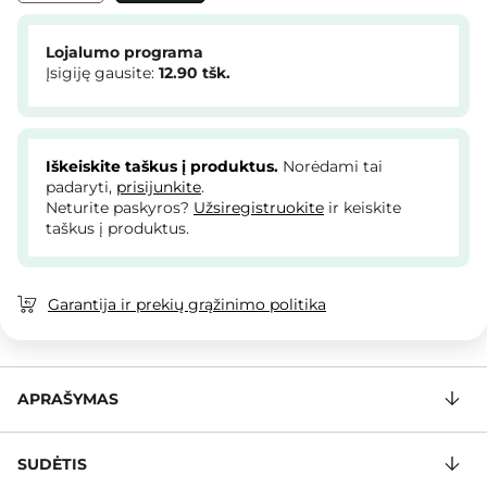
Lojalumo programa
Įsigiję gausite:
12.90
tšk.
Iškeiskite taškus į produktus.
Norėdami tai
padaryti,
prisijunkite
.
Neturite paskyros?
Užsiregistruokite
ir keiskite
taškus į produktus.
Garantija ir prekių grąžinimo politika
APRAŠYMAS
SUDĖTIS