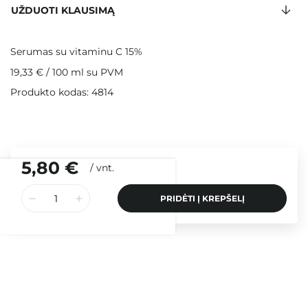
UŽDUOTI KLAUSIMĄ
Serumas su vitaminu C 15%
19,33 €
/
100 ml
su PVM
Produkto kodas: 4814
5,80 €
/
vnt.
PRIDĖTI Į KREPŠELĮ