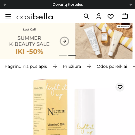
Dovanų Kortelės
Cosibella lojalumo programa
Nemokamas pristatymas nuo 40,00 €
Dovanų Kortelės
Pagrindinis puslapis
Priežiūra
Odos poreikiai