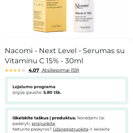
Nacomi - Next Level - Serumas su
Vitaminu C 15% - 30ml
4.07
Atsiliepimai
59
Lojalumo programa
Įsigiję gausite:
5.80
tšk.
Iškeiskite taškus į produktus.
Norėdami tai
padaryti,
prisijunkite
.
Neturite paskyros?
Užsiregistruokite
ir keiskite