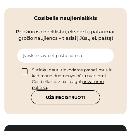
Cosibella naujienlaiškis
Priežiūros checklistai, ekspertų patarimai,
grožio naujienos – tiesiai į Jūsų el. paštą!
Įveskite savo el. pašto adresą
Sutinku gauti rinkodaros pranešimus ir
kad mano duomenys būtų tvarkomi
Cosibella sp. z o.o. pagal
privatumo
politiką
.
UŽSIREGISTRUOTI