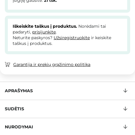
Įsigiję gausite:
21
tšk.
Iškeiskite taškus į produktus.
Norėdami tai
padaryti,
prisijunkite
.
Neturite paskyros?
Užsiregistruokite
ir keiskite
taškus į produktus.
Garantija ir prekių grąžinimo politika
APRAŠYMAS
SUDĖTIS
NURODYMAI