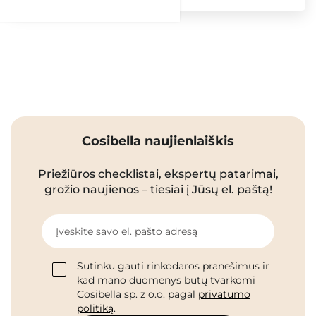
Cosibella naujienlaiškis
Priežiūros checklistai, ekspertų patarimai,
grožio naujienos – tiesiai į Jūsų el. paštą!
Įveskite savo el. pašto adresą
Sutinku gauti rinkodaros pranešimus ir
kad mano duomenys būtų tvarkomi
Cosibella sp. z o.o. pagal
privatumo
politiką
.