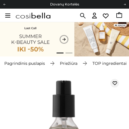
Dovanų Kortelės
Cosibella lojalumo programa
Nemokamas pristatymas nuo 40,00 €
Dovanų Kortelės
Pagrindinis puslapis
Priežiūra
TOP ingredientai