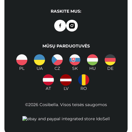
RASKITE MUS:
MŪSŲ PARDUOTUVĖS
PL
UA
CZ
SK
HU
DE
AT
LV
RO
©2026 Cosibella. Visos teisės saugomos