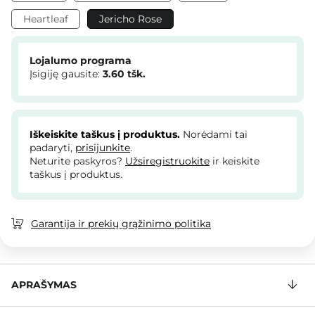
Heartleaf
Jericho Rose
Lojalumo programa
Įsigiję gausite:
3.60
tšk.
Iškeiskite taškus į produktus.
Norėdami tai
padaryti,
prisijunkite
.
Neturite paskyros?
Užsiregistruokite
ir keiskite
taškus į produktus.
Garantija ir prekių grąžinimo politika
APRAŠYMAS