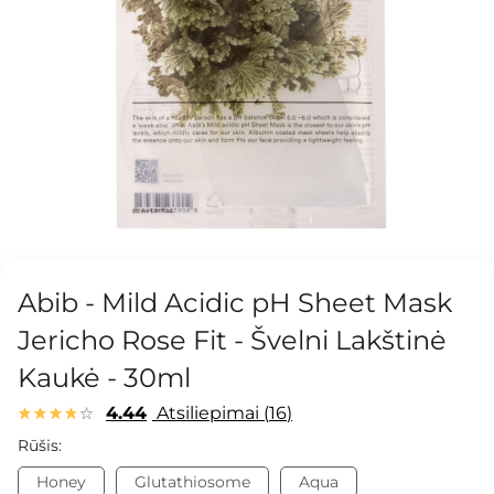
Abib - Mild Acidic pH Sheet Mask
Jericho Rose Fit - Švelni Lakštinė
Kaukė - 30ml
4.44
Atsiliepimai
16
Rūšis:
Honey
Glutathiosome
Aqua