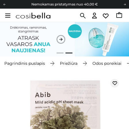
Nemokamas pristatymas nuo 40,00 €
Dovanų Kortelės
Cosibella lojalumo programa
Nemokamas pristatymas nuo 40,00 €
Dovanų Kortelės
Pagrindinis puslapis
Priežiūra
Odos poreikiai