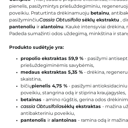
pienelis, pasižymintys priešuždegiminiu, regeneruo
poveikiu. Praturtinta drėkinamuoju
betainu
, antib
pasižyminčiu
Cassia Obtusifolia
sėklų ekstraktu
, d
pantenoliu
ir
alantoinu
. Kaukė intensyviai drėkina, 
Padeda sumažinti odos uždegimą, minkština ir stangr
Produkto sudėtyje yra:
propolio ekstraktas 59,9 %
- pasižymi antisep
priešuždegiminėmis savybėmis,
medaus ekstraktas 5,35 %
- drėkina, regeneruoj
skaistina,
bičių
pienelis 4,75 %
- pasižymi antioksidaciniu
poveikiu, stangrina odą ir stiprina kraujagysles,
betainas
- amino rūgštis, gerina odos drėkinim
cassia Obtusifolia
sėklų ekstraktas
- mažina u
antibakteriniu poveikiu,
pantenolis
ir
alantoinas
- ramina odą ir mažin