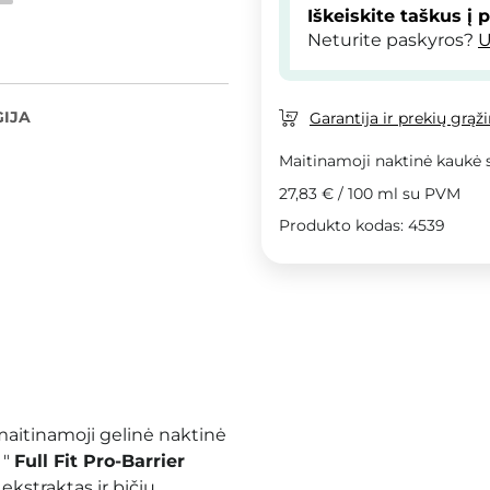
Iškeiskite taškus į 
Neturite paskyros?
U
IJA
Garantija ir prekių grąž
Maitinamoji naktinė kaukė 
27,83 €
/
100 ml
su PVM
Produkto kodas: 4539
maitinamoji gelinė naktinė
 "
Full Fit Pro-Barrier
ekstraktas ir bičių