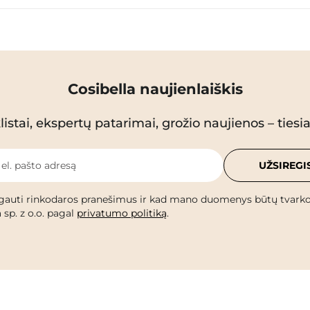
Cosibella naujienlaiškis
istai, ekspertų patarimai, grožio naujienos – tiesiai
 el. pašto adresą
UŽSIREGI
gauti rinkodaros pranešimus ir kad mano duomenys būtų tvark
 sp. z o.o. pagal
privatumo politiką
.