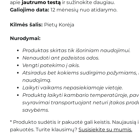
apie
jautrumo testą
ir sužinokite daugiau.
Galiojimo data:
12 mėnesių nuo atidarymo.
Kilmės šalis:
Pietų Korėja
Nurodymai:
Produktas skirtas tik išoriniam naudojimui.
Nenaudoti ant pažeistos odos.
Vengti patekimo į akis.
Atsiradus bet kokiems sudirgimo požymiams, 
naudojimą.
Laikyti vaikams nepasiekiamoje vietoje.
Produktą laikyti kambario temperatūroje, pa
svyravimai transportuojant neturi įtakos prod
savybėms.
* Produkto sudėtis ir pakuotė gali keistis. Naujausią 
pakuotės. Turite klausimų?
Susisiekite su mumis.