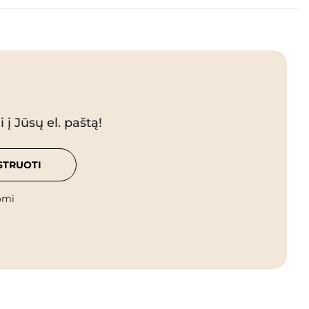
 į Jūsų el. paštą!
STRUOTI
omi