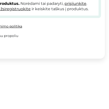
produktus.
Norėdami tai padaryti,
prisijunkite
.
žsiregistruokite
ir keiskite taškus į produktus.
inimo politika
su propoliu