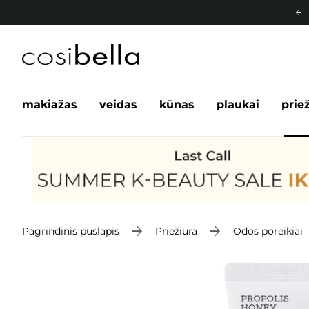
makiažas
veidas
kūnas
plaukai
prie
Pagrindinis puslapis
Priežiūra
Odos poreikiai