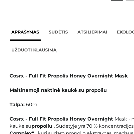
APRAŠYMAS
SUDĖTIS
ATSILIEPIMAI
EKOLOG
UŽDUOTI KLAUSIMĄ
Cosrx - Full Fit Propolis Honey Overnight Mask
Maitinamoji naktinė kaukė su propoliu
Talpa:
60ml
Cosrx - Full Fit Propolis Honey Overnight
Mask - 
kaukė su
propoliu
. Sudėtyje yra 70 % koncentracijos
Complex"
, kurį sudaro propolio ekstraktas, medaus 