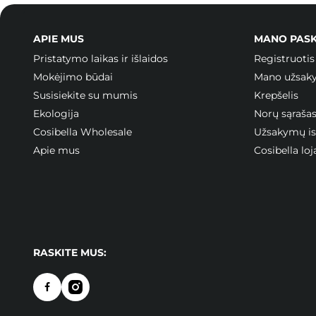
APIE MUS
MANO PAS
Pristatymo laikas ir išlaidos
Registruotis
Mokėjimo būdai
Mano užsak
Susisiekite su mumis
Krepšelis
Ekologija
Norų sąraša
Cosibella Wholesale
Užsakymų ist
Apie mus
Cosibella l
RASKITE MUS: