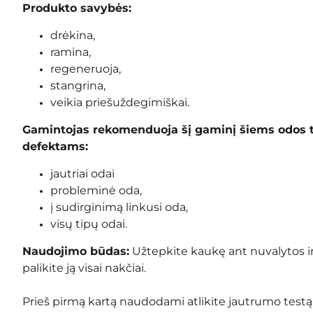
Produkto savybės:
drėkina,
ramina,
regeneruoja,
stangrina,
veikia priešuždegimiškai.
Gamintojas rekomenduoja šį gaminį šiems odos 
defektams:
jautriai odai
probleminė oda,
į sudirginimą linkusi oda,
visų tipų odai.
Naudojimo būdas:
Užtepkite kaukę ant nuvalytos ir
palikite ją visai nakčiai.
Prieš pirmą kartą naudodami atlikite jautrumo testą