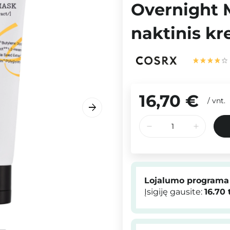
Overnight 
naktinis kr
16,70 €
/
vnt.
Lojalumo programa
Įsigiję gausite:
16.70