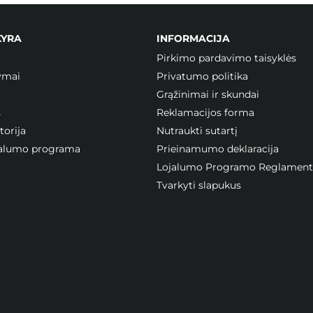
KYRA
INFORMACIJA
Pirkimo pardavimo taisyklės
ymai
Privatumo politika
Grąžinimai ir skundai
s
Reklamacijos forma
orija
Nutraukti sutartį
ojalumo programa
Prieinamumo deklaracija
Lojalumo Programo Reglament
Tvarkyti slapukus