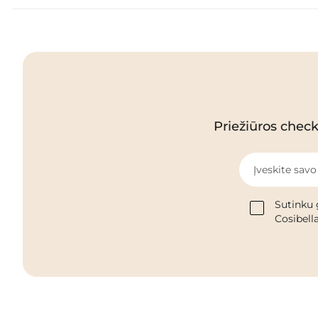
Priežiūros checkl
Įveskite savo
Sutinku 
Cosibella