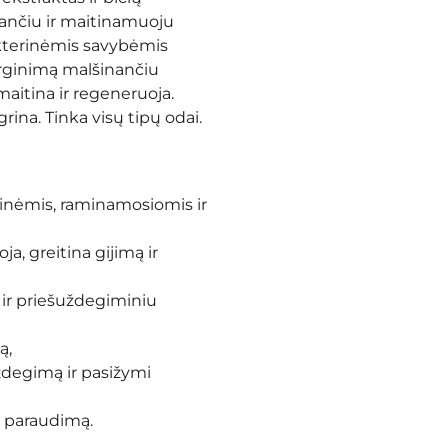
jančiu ir maitinamuoju
akterinėmis savybėmis
irginimą malšinančiu
maitina ir regeneruoja.
ina. Tinka visų tipų odai.
tinėmis, raminamosiomis ir
a, greitina gijimą ir
 ir priešuždegiminiu
ą,
ždegimą ir pasižymi
a paraudimą.