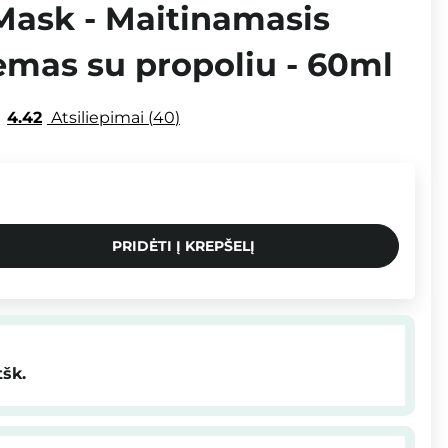
Mask - Maitinamasis
emas su propoliu - 60ml
4.42
Atsiliepimai
40
PRIDĖTI Į KREPŠELĮ
tšk.