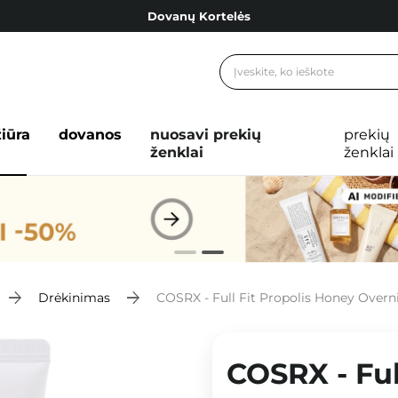
Dovanų Kortelės
Cosibella lojalumo programa
Nemokamas pristatymas nuo 40,00 €
Dovanų Kortelės
žiūra
dovanos
nuosavi prekių
prekių
ženklai
ženklai
Drėkinimas
COSRX - Full Fit Propolis Honey Overni
COSRX - Ful