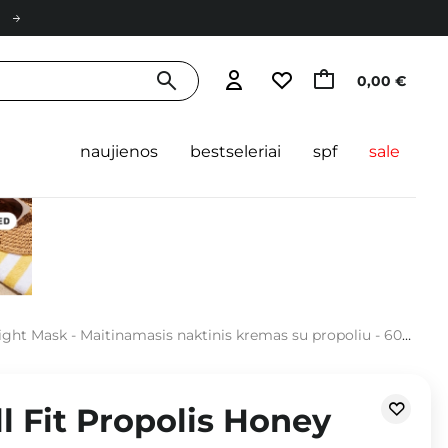
0,00 €
naujienos
bestseleriai
spf
sale
ght Mask - Maitinamasis naktinis kremas su propoliu - 60ml
l Fit Propolis Honey