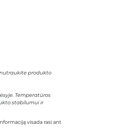
nutraukite produkto
vėsyje. Temperatūros
ukto stabilumui ir
informaciją visada rasi ant