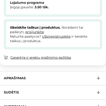
Lojalumo programa
Įsigiję gausite:
3.50
tšk.
Iškeiskite taškus į produktus.
Norėdami tai
padaryti,
prisijunkite
.
Neturite paskyros?
Užsiregistruokite
ir keiskite
taškus į produktus.
Garantija ir prekių grąžinimo politika
APRAŠYMAS
SUDĖTIS