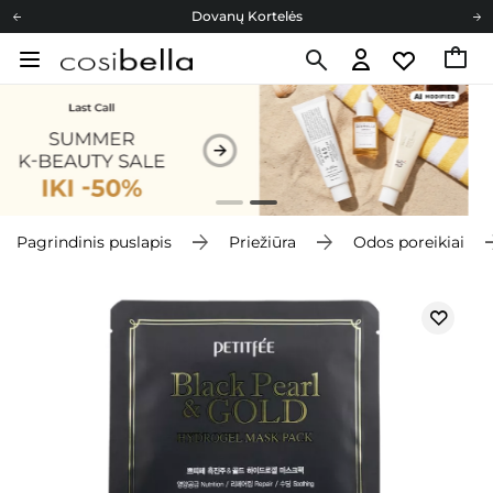
Dovanų Kortelės
Cosibella lojalumo programa
Nemokamas pristatymas nuo 40,00 €
Dovanų Kortelės
Pagrindinis puslapis
Priežiūra
Odos poreikiai