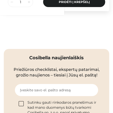
PRIDĖTI Į KREPŠELĮ
Cosibella naujienlaiškis
Priežiūros checklistai, ekspertų patarimai,
grožio naujienos – tiesiai į Jūsų el. paštą!
Įveskite savo el. pašto adresą
Sutinku gauti rinkodaros pranešimus ir
kad mano duomenys būtų tvarkomi
Cosibella sp. z o.o. pagal
privatumo