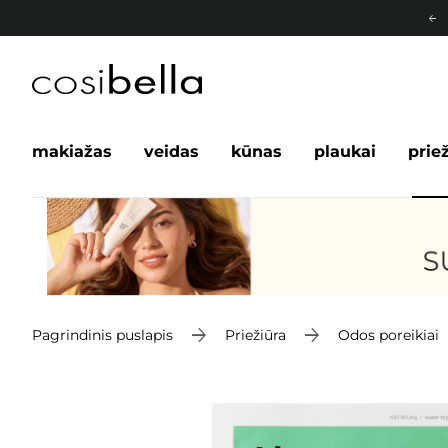
makiažas
veidas
kūnas
plaukai
prie
Pagrindinis puslapis
Priežiūra
Odos poreikiai