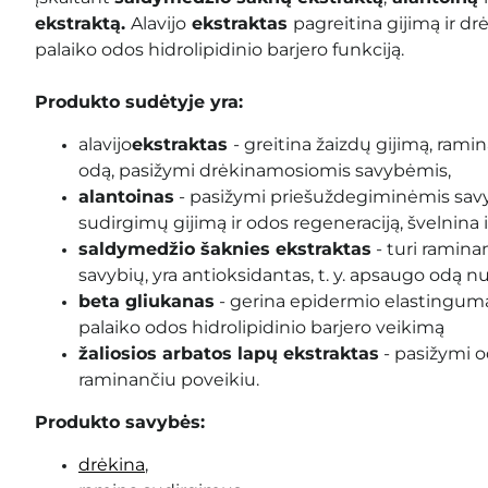
ekstraktą.
Alavijo
ekstraktas
pagreitina gijimą ir dr
palaiko odos hidrolipidinio barjero funkciją.
Produkto sudėtyje yra:
alavijo
ekstraktas
-
greitina žaizdų gijimą, rami
odą, pasižymi drėkinamosiomis savybėmis,
alantoinas
- pasižymi priešuždegiminėmis savy
sudirgimų gijimą ir odos regeneraciją, švelnina i
saldymedžio šaknies ekstraktas
- turi ramina
savybių, yra antioksidantas, t. y. apsaugo odą nu
beta gliukanas
-
gerina epidermio elastingumą
palaiko
odos
hidrolipidinio barjero veikimą
žaliosios arbatos lapų ekstraktas
- pasižymi o
raminančiu poveikiu.
Produkto savybės:
drėkina
,