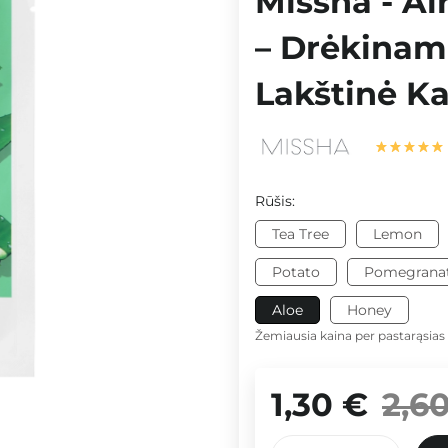
Missha - Ai
– Drėkinamo
Lakštinė Ka
Rūšis:
Tea Tree
Lemon
Potato
Pomegrana
Aloe
Honey
Žemiausia kaina per pastarąsias
1,30 €
2,6