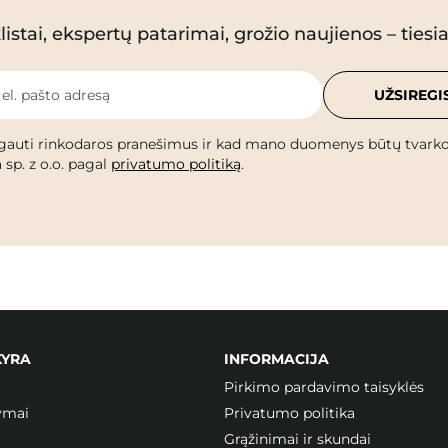
istai, ekspertų patarimai, grožio naujienos – tiesiai
 el. pašto adresą
UŽSIREGI
gauti rinkodaros pranešimus ir kad mano duomenys būtų tvark
 sp. z o.o. pagal
privatumo politiką
.
KYRA
INFORMACIJA
Pirkimo pardavimo taisyklės
ymai
Privatumo politika
Grąžinimai ir skundai