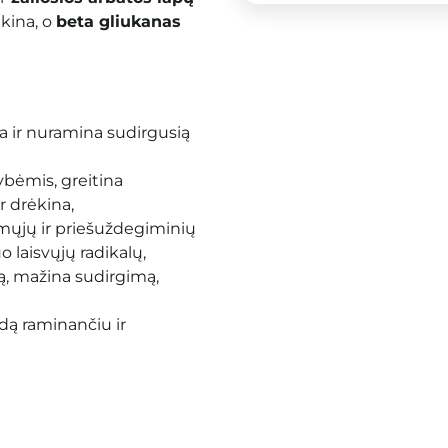
ėkina, o
beta gliukanas
na ir nuramina sudirgusią
bėmis, greitina
r drėkina,
mųjų ir priešuždegiminių
o laisvųjų radikalų,
, mažina sudirgimą,
dą raminančiu ir