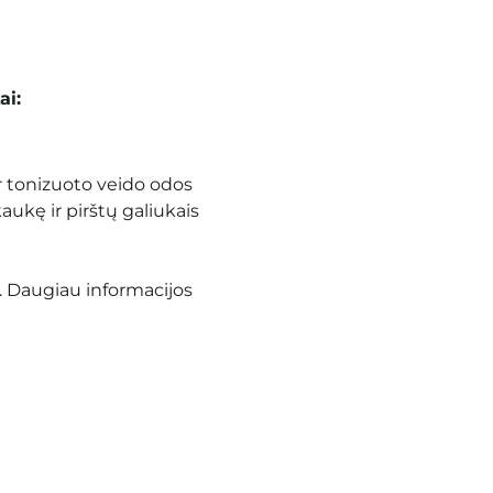
ai:
r tonizuoto veido odos
kaukę ir pirštų galiukais
. Daugiau informacijos