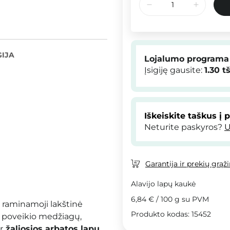
IJA
Lojalumo programa
Įsigiję gausite:
1.30
tš
Iškeiskite taškus į 
Neturite paskyros?
U
Garantija ir prekių grąž
Alavijo lapų kaukė
6,84 €
/
100 g
su PVM
r raminamoji lakštinė
Produkto kodas: 15452
 poveikio medžiagų,
ir
žaliosios arbatos lapų