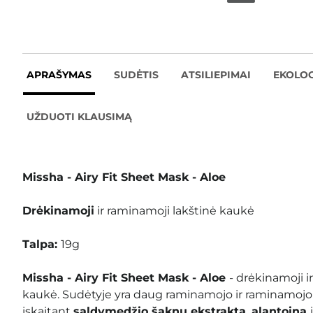
APRAŠYMAS
SUDĖTIS
ATSILIEPIMAI
EKOLOG
UŽDUOTI KLAUSIMĄ
Missha - Airy Fit Sheet Mask - Aloe
Drėkinamoji
ir raminamoji lakštinė kaukė
Talpa:
19g
Missha - Airy Fit Sheet Mask - Aloe
- drėkinamoji i
kaukė. Sudėtyje yra daug raminamojo ir raminamojo
įskaitant
saldymedžio šaknų ekstraktą
,
alantoiną