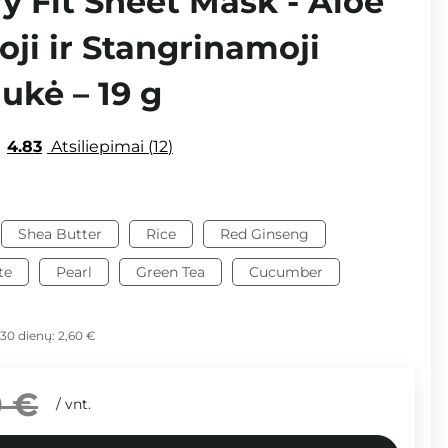
ry Fit Sheet Mask - Aloe
ji ir Stangrinamoji
ukė – 19 g
4.83
Atsiliepimai
12
Shea Butter
Rice
Red Ginseng
te
Pearl
Green Tea
Cucumber
 30 dienų:
2,60 €
0 €
/
vnt.