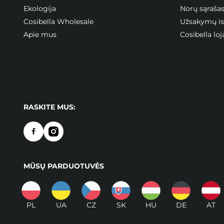
Ekologija
Norų sąraša
Cosibella Wholesale
Užsakymų ist
Apie mus
Cosibella l
RASKITE MUS:
MŪSŲ PARDUOTUVĖS
PL
UA
CZ
SK
HU
DE
AT