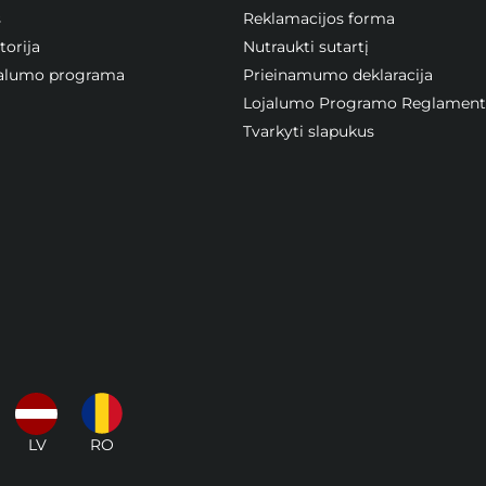
s
Reklamacijos forma
orija
Nutraukti sutartį
ojalumo programa
Prieinamumo deklaracija
Lojalumo Programo Reglament
Tvarkyti slapukus
LV
RO