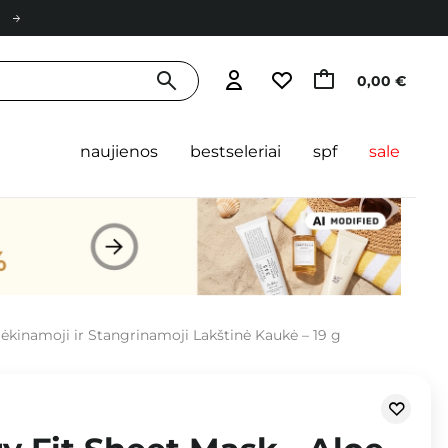
0,00 €
naujienos
bestseleriai
spf
sale
rėkinamoji ir Stangrinamoji Lakštinė Kaukė – 19 g