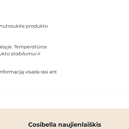
nutraukite produkto
vėsyje. Temperatūros
ukto stabilumui ir
informaciją visada rasi ant
Cosibella naujienlaiškis