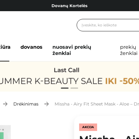
Dovanų Kortelės
Cosibella lojalumo programa
Nemokamas pristatymas nuo 40,00 €
Dovanų Kortelės
žiūra
dovanos
nuosavi prekių
prekių
ženklai
ženklai
Drėkinimas
Missha - Airy Fit Sheet Mask - Aloe – D
AKCIJA