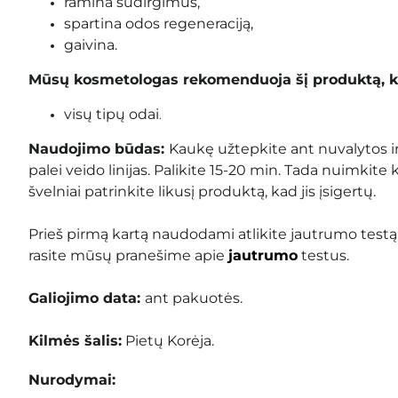
ramina sudirgimus,
spartina odos regeneraciją,
gaivina.
Mūsų kosmetologas rekomenduoja šį produktą, k
visų tipų odai
.
Naudojimo būdas:
Kaukę užtepkite ant nuvalytos i
palei veido linijas. Palikite 15-20 min. Tada nuimkite 
švelniai patrinkite likusį produktą, kad jis įsigertų.
Prieš pirmą kartą naudodami atlikite jautrumo testą
rasite mūsų pranešime apie
jautrumo
testus.
Galiojimo data:
ant pakuotės.
Kilmės šalis:
Pietų Korėja.
Nurodymai: