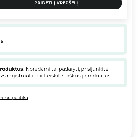
PRIDĖTI Į KREPŠELĮ
k.
produktus.
Norėdami tai padaryti,
prisijunkite
.
žsiregistruokite
ir keiskite taškus į produktus.
inimo politika