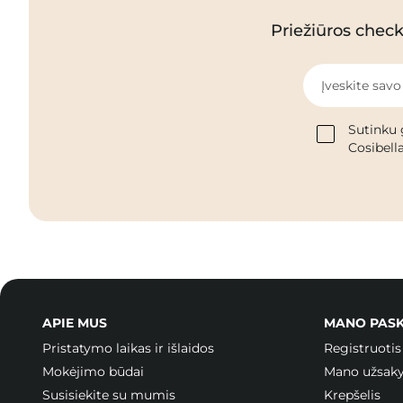
Priežiūros checkl
Įveskite savo
Sutinku 
Cosibella
APIE MUS
MANO PAS
Pristatymo laikas ir išlaidos
Registruotis
Mokėjimo būdai
Mano užsak
Susisiekite su mumis
Krepšelis