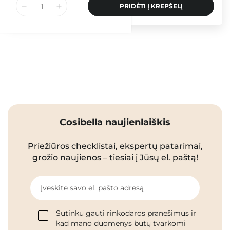
PRIDĖTI Į KREPŠELĮ
Cosibella naujienlaiškis
Priežiūros checklistai, ekspertų patarimai,
grožio naujienos – tiesiai į Jūsų el. paštą!
Įveskite savo el. pašto adresą
Sutinku gauti rinkodaros pranešimus ir
kad mano duomenys būtų tvarkomi