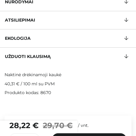
NURODYMAI
ATSILIEPIMAI
EKOLOGIJA
UŽDUOTI KLAUSIMĄ
Naktinė drėkinamoji kaukė
40,31 €
/
100 ml
su PVM
Produkto kodas: 8670
28,22 €
29,70 €
/
vnt.