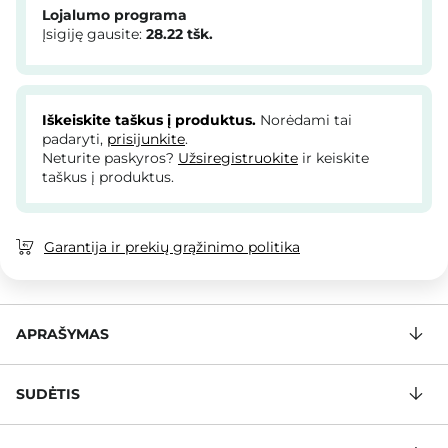
Lojalumo programa
Įsigiję gausite:
28.22
tšk.
Iškeiskite taškus į produktus.
Norėdami tai
padaryti,
prisijunkite
.
Neturite paskyros?
Užsiregistruokite
ir keiskite
taškus į produktus.
Garantija ir prekių grąžinimo politika
APRAŠYMAS
SUDĖTIS