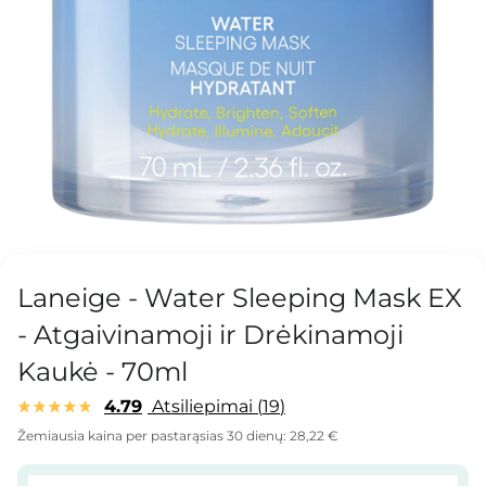
Laneige - Water Sleeping Mask EX
- Atgaivinamoji ir Drėkinamoji
Kaukė - 70ml
4.79
Atsiliepimai
19
Žemiausia kaina per pastarąsias 30 dienų:
28,22 €