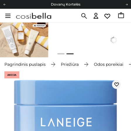
Dovanų Kortelės
Cosibella lojalumo programa
Nemokamas pristatymas nuo 40,00 €
Dovanų Kortelės
Pagrindinis puslapis
Priežiūra
Odos poreikiai
AKCIJA