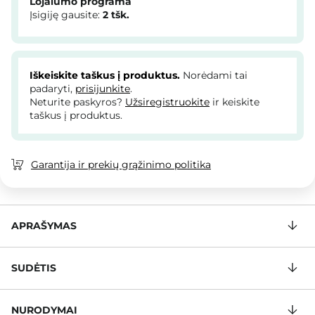
Lojalumo programa
Įsigiję gausite:
2
tšk.
Iškeiskite taškus į produktus.
Norėdami tai
padaryti,
prisijunkite
.
Neturite paskyros?
Užsiregistruokite
ir keiskite
taškus į produktus.
Garantija ir prekių grąžinimo politika
APRAŠYMAS
SUDĖTIS
NURODYMAI