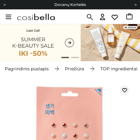
Dovanų Kortelės
Cosibella lojalumo programa
Nemokamas pristatymas nuo 40,00 €
Dovanų Kortelės
Pagrindinis puslapis
Priežiūra
TOP ingredientai