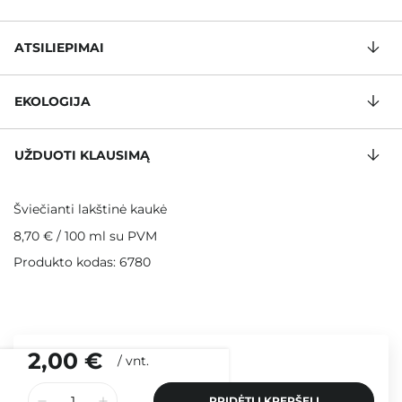
ATSILIEPIMAI
EKOLOGIJA
UŽDUOTI KLAUSIMĄ
Šviečianti lakštinė kaukė
8,70 €
/
100 ml
su PVM
Produkto kodas: 6780
2,00 €
/
vnt.
PRIDĖTI Į KREPŠELĮ