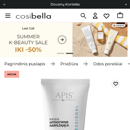
Dovanų Kortelės
Cosibella lojalumo programa
Nemokamas pristatymas nuo 40,00 €
Dovanų Kortelės
Pagrindinis puslapis
Priežiūra
Odos poreikiai
AKCIJA