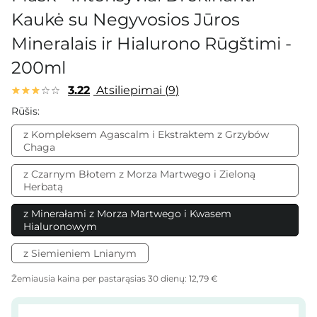
Kaukė su Negyvosios Jūros
Mineralais ir Hialurono Rūgštimi -
200ml
3.22
Atsiliepimai
9
Rūšis:
z Kompleksem Agascalm i Ekstraktem z Grzybów
Chaga
z Czarnym Błotem z Morza Martwego i Zieloną
Herbatą
z Minerałami z Morza Martwego i Kwasem
Hialuronowym
z Siemieniem Lnianym
Žemiausia kaina per pastarąsias 30 dienų:
12,79 €