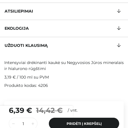
ATSILIEPIMAI
EKOLOGIJA
UŽDUOTI KLAUSIMĄ
Intensyviai drėkinanti kaukė su Negyvosios Jūros mineralais
ir hialurono rūgštimi
3,19 €
/
100 ml
su PVM
Produkto kodas: 4206
6,39 €
14,42 €
/
vnt.
PRIDĖTI Į KREPŠELĮ