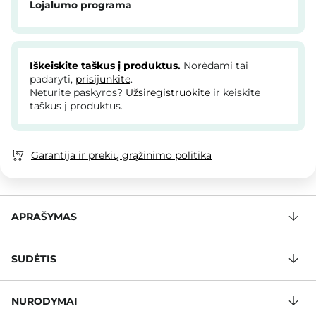
Lojalumo programa
Iškeiskite taškus į produktus.
Norėdami tai
padaryti,
prisijunkite
.
Neturite paskyros?
Užsiregistruokite
ir keiskite
taškus į produktus.
Garantija ir prekių grąžinimo politika
APRAŠYMAS
SUDĖTIS
NURODYMAI