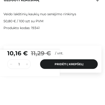
UŽDUOTI KLAUSIMĄ
Veido lakštinių kaukių nuo senėjimo rinkinys
50,80 €
/
100 szt
su PVM
Produkto kodas: 19341
10,16 €
11,29 €
/
vnt.
PRIDĖTI Į KREPŠELĮ