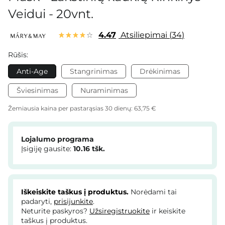
Veidui - 20vnt.
4.47
Atsiliepimai
34
Rūšis:
Anti-Age
Stangrinimas
Drėkinimas
Šviesinimas
Nuraminimas
Žemiausia kaina per pastarąsias 30 dienų:
63,75 €
Lojalumo programa
Įsigiję gausite:
10.16
tšk.
Iškeiskite taškus į produktus.
Norėdami tai
padaryti,
prisijunkite
.
Neturite paskyros?
Užsiregistruokite
ir keiskite
taškus į produktus.