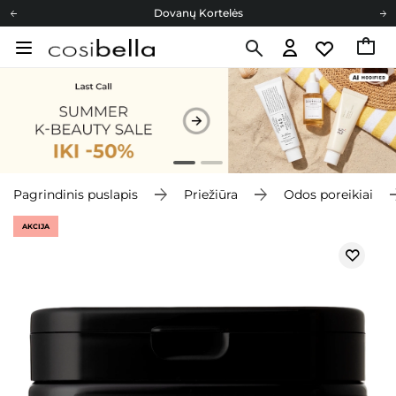
Dovanų Kortelės
Cosibella lojalumo programa
Nemokamas pristatymas nuo 40,00 €
Dovanų Kortelės
Pagrindinis puslapis
Priežiūra
Odos poreikiai
AKCIJA