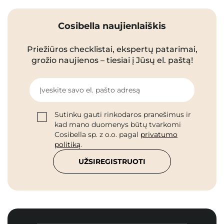
Cosibella naujienlaiškis
Priežiūros checklistai, ekspertų patarimai,
grožio naujienos – tiesiai į Jūsų el. paštą!
Įveskite savo el. pašto adresą
Sutinku gauti rinkodaros pranešimus ir
kad mano duomenys būtų tvarkomi
Cosibella sp. z o.o. pagal
privatumo
politiką
.
UŽSIREGISTRUOTI