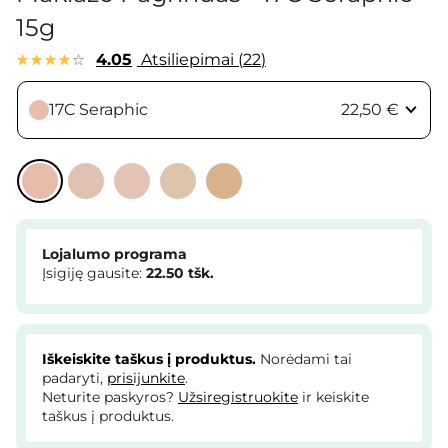
15g
4.05
Atsiliepimai
22
17C Seraphic
22,50 €
Lojalumo programa
Įsigiję gausite:
22.50
tšk.
Iškeiskite taškus į produktus.
Norėdami tai
padaryti,
prisijunkite
.
Neturite paskyros?
Užsiregistruokite
ir keiskite
taškus į produktus.