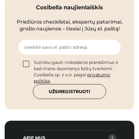
Cosibella naujienlaiškis
Priežiūros checklistai, ekspertų patarimai,
grožio naujienos – tiesiai į Jūsų el. paštą!
Įveskite savo el. pašto adresą
Sutinku gauti rinkodaros pranešimus ir
kad mano duomenys būtų tvarkomi
Cosibella sp. z o.o. pagal
privatumo
politiką
.
UŽSIREGISTRUOTI
APIE MUS