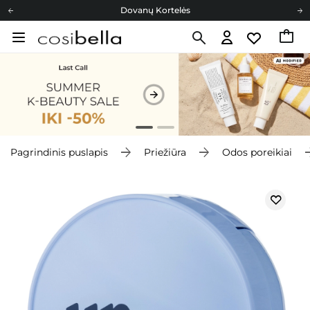
Dovanų Kortelės
Cosibella lojalumo programa
Nemokamas pristatymas nuo 40,00 €
Dovanų Kortelės
Pagrindinis puslapis
Priežiūra
Odos poreikiai