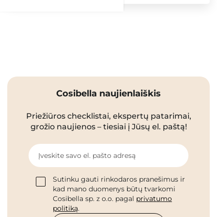
Cosibella naujienlaiškis
Priežiūros checklistai, ekspertų patarimai,
grožio naujienos – tiesiai į Jūsų el. paštą!
Įveskite savo el. pašto adresą
Sutinku gauti rinkodaros pranešimus ir
kad mano duomenys būtų tvarkomi
Cosibella sp. z o.o. pagal
privatumo
politiką
.