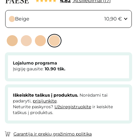
4.82
Atsiliepimai
17
Beige
10,90 €
Lojalumo programa
Įsigiję gausite:
10.90
tšk.
Iškeiskite taškus į produktus.
Norėdami tai
padaryti,
prisijunkite
.
Neturite paskyros?
Užsiregistruokite
ir keiskite
taškus į produktus.
Garantija ir prekių grąžinimo politika