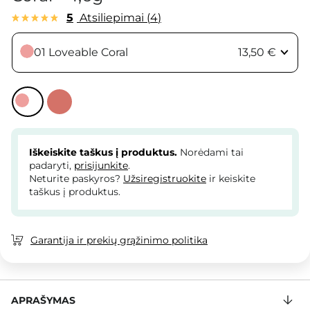
5
Atsiliepimai
4
01 Loveable Coral
13,50 €
Iškeiskite taškus į produktus.
Norėdami tai
padaryti,
prisijunkite
.
Neturite paskyros?
Užsiregistruokite
ir keiskite
taškus į produktus.
Garantija ir prekių grąžinimo politika
APRAŠYMAS