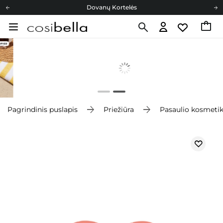
Dovanų Kortelės
Cosibella lojalumo programa
Nemokamas pristatymas nuo 40,00 €
Dovanų Kortelės
Pagrindinis puslapis
Priežiūra
Pasaulio kosmeti