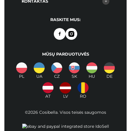
KONTAKTAS
RASKITE MUS:
MŪSŲ PARDUOTUVĖS
PL
UA
CZ
SK
HU
DE
AT
LV
RO
©2026 Cosibella. Visos teisės saugomos