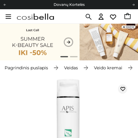
Dovanų Kortelės
Cosibella lojalumo programa
Nemokamas pristatymas nuo 40,00 €
Dovanų Kortelės
Pagrindinis puslapis
Veidas
Veido kremai