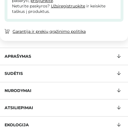
padaryti,
prisijunkite
.
Neturite paskyros?
Užsiregistruokite
ir keiskite
taškus į produktus.
Garantija ir prekių grąžinimo politika
APRAŠYMAS
SUDĖTIS
NURODYMAI
ATSILIEPIMAI
EKOLOGIJA