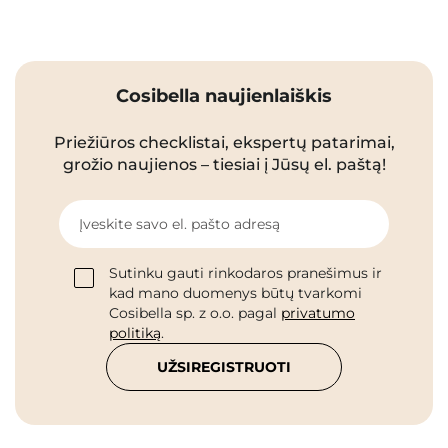
Cosibella naujienlaiškis
Priežiūros checklistai, ekspertų patarimai,
grožio naujienos – tiesiai į Jūsų el. paštą!
Įveskite savo el. pašto adresą
Sutinku gauti rinkodaros pranešimus ir
kad mano duomenys būtų tvarkomi
Cosibella sp. z o.o. pagal
privatumo
politiką
.
UŽSIREGISTRUOTI