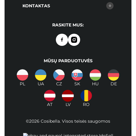
KONTAKTAS
RASKITE MUS:
MŪSŲ PARDUOTUVĖS
PL
UA
CZ
SK
HU
DE
AT
LV
RO
©2026 Cosibella. Visos teisės saugomos