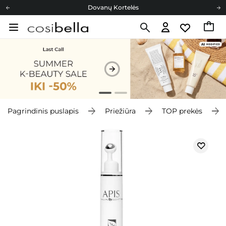
Dovanų Kortelės
Cosibella lojalumo programa
Nemokamas pristatymas nuo 40,00 €
Dovanų Kortelės
Pagrindinis puslapis
Priežiūra
TOP prekės