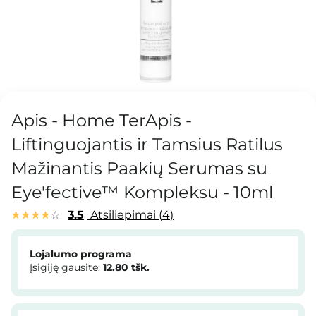
Apis - Home TerApis -
Liftinguojantis ir Tamsius Ratilus
Mažinantis Paakių Serumas su
Eye'fective™ Kompleksu - 10ml
3.5
Atsiliepimai
4
Lojalumo programa
Įsigiję gausite:
12.80
tšk.