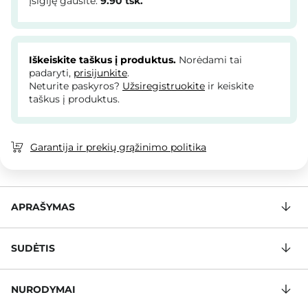
Įsigiję gausite:
9.90
tšk.
Iškeiskite taškus į produktus.
Norėdami tai
padaryti,
prisijunkite
.
Neturite paskyros?
Užsiregistruokite
ir keiskite
taškus į produktus.
Garantija ir prekių grąžinimo politika
APRAŠYMAS
SUDĖTIS
NURODYMAI