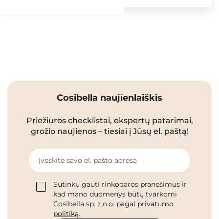
Cosibella naujienlaiškis
Priežiūros checklistai, ekspertų patarimai,
grožio naujienos – tiesiai į Jūsų el. paštą!
Įveskite savo el. pašto adresą
Sutinku gauti rinkodaros pranešimus ir
kad mano duomenys būtų tvarkomi
Cosibella sp. z o.o. pagal
privatumo
politiką
.