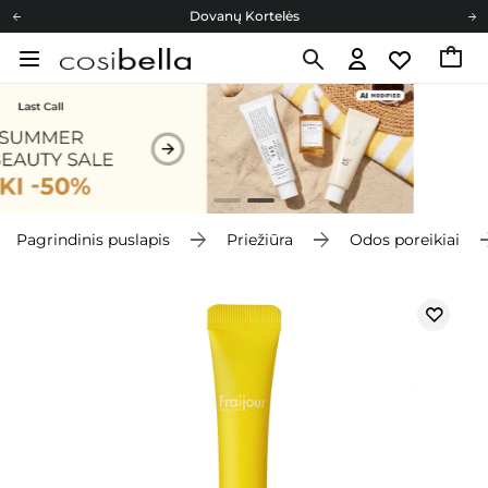
Dovanų Kortelės
Cosibella lojalumo programa
Nemokamas pristatymas nuo 40,00 €
Dovanų Kortelės
Pagrindinis puslapis
Priežiūra
Odos poreikiai