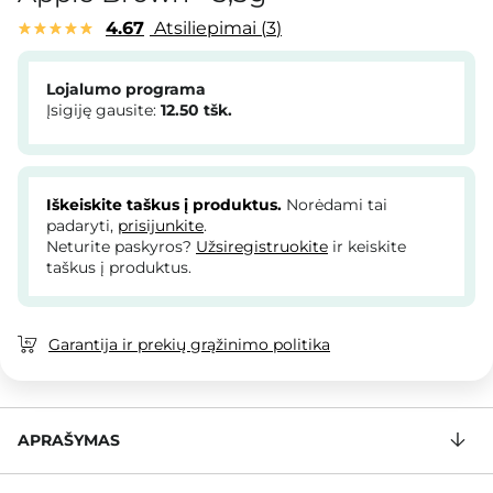
4.67
Atsiliepimai
3
Lojalumo programa
Įsigiję gausite:
12.50
tšk.
Iškeiskite taškus į produktus.
Norėdami tai
padaryti,
prisijunkite
.
Neturite paskyros?
Užsiregistruokite
ir keiskite
taškus į produktus.
Garantija ir prekių grąžinimo politika
APRAŠYMAS