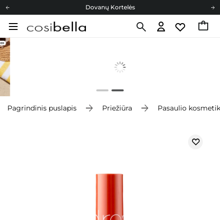
Dovanų Kortelės
Cosibella lojalumo programa
Nemokamas pristatymas nuo 40,00 €
Dovanų Kortelės
Pagrindinis puslapis
Priežiūra
Pasaulio kosmeti