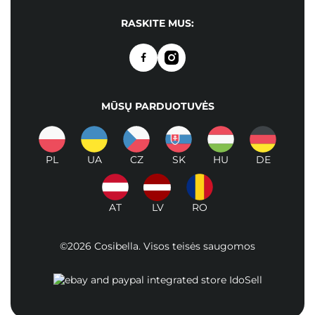
RASKITE MUS:
MŪSŲ PARDUOTUVĖS
PL
UA
CZ
SK
HU
DE
AT
LV
RO
©2026 Cosibella. Visos teisės saugomos