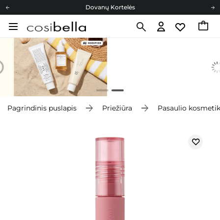
Dovanų Kortelės
Cosibella lojalumo programa
Nemokamas pristatymas nuo 40,00 €
Dovanų Kortelės
Pagrindinis puslapis
Priežiūra
Pasaulio kosmeti