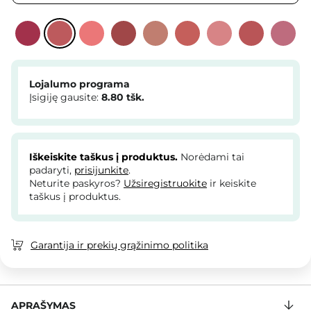
Lojalumo programa
Įsigiję gausite:
8.80
tšk.
Iškeiskite taškus į produktus.
Norėdami tai
padaryti,
prisijunkite
.
Neturite paskyros?
Užsiregistruokite
ir keiskite
taškus į produktus.
Garantija ir prekių grąžinimo politika
APRAŠYMAS