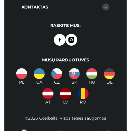
KONTAKTAS
RASKITE MUS:
MŪSŲ PARDUOTUVĖS
PL
UA
CZ
SK
HU
DE
AT
LV
RO
©2026 Cosibella. Visos teisės saugomos