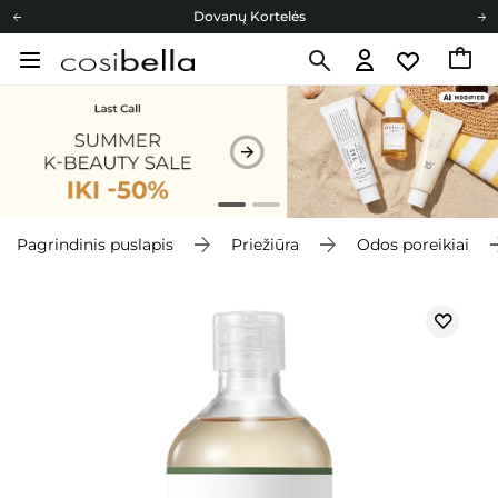
Dovanų Kortelės
Cosibella lojalumo programa
Nemokamas pristatymas nuo 40,00 €
Dovanų Kortelės
Pagrindinis puslapis
Priežiūra
Odos poreikiai