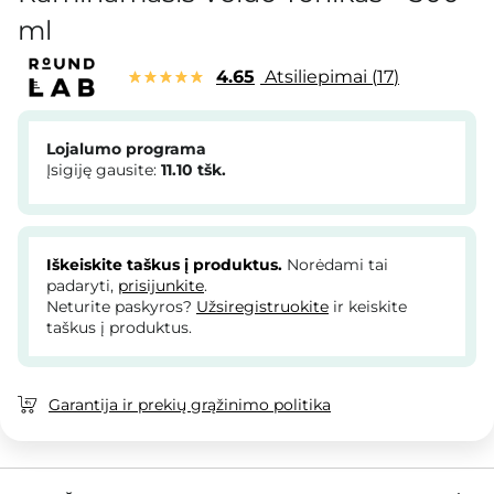
ml
4.65
Atsiliepimai
17
Lojalumo programa
Įsigiję gausite:
11.10
tšk.
Iškeiskite taškus į produktus.
Norėdami tai
padaryti,
prisijunkite
.
Neturite paskyros?
Užsiregistruokite
ir keiskite
taškus į produktus.
Garantija ir prekių grąžinimo politika