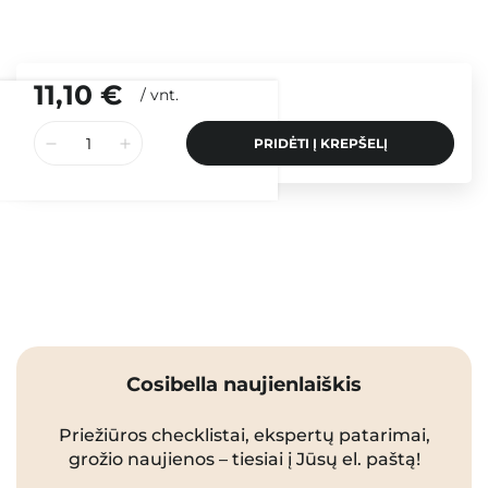
11,10 €
/
vnt.
PRIDĖTI Į KREPŠELĮ
Cosibella naujienlaiškis
Priežiūros checklistai, ekspertų patarimai,
grožio naujienos – tiesiai į Jūsų el. paštą!