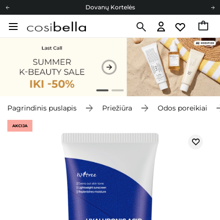
Dovanų Kortelės
Cosibella lojalumo programa
Nemokamas pristatymas nuo 40,00 €
Dovanų Kortelės
Pagrindinis puslapis
Priežiūra
Odos poreikiai
AKCIJA