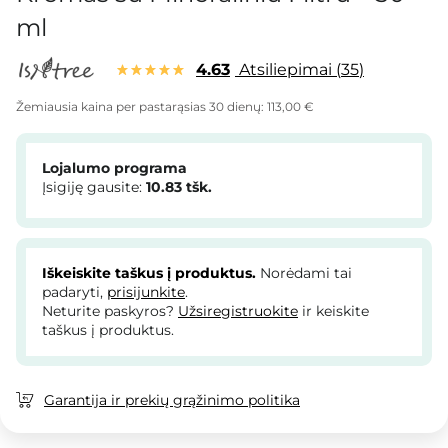
ml
4.63
Atsiliepimai
35
Žemiausia kaina per pastarąsias 30 dienų:
113,00 €
Lojalumo programa
Įsigiję gausite:
10.83
tšk.
Iškeiskite taškus į produktus.
Norėdami tai
padaryti,
prisijunkite
.
Neturite paskyros?
Užsiregistruokite
ir keiskite
taškus į produktus.
Garantija ir prekių grąžinimo politika