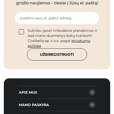
grožio naujienos – tiesiai į Jūsų el. paštą!
Įveskite savo el. pašto adresą
Sutinku gauti rinkodaros pranešimus ir
kad mano duomenys būtų tvarkomi
Cosibella sp. z o.o. pagal
privatumo
politiką
.
UŽSIREGISTRUOTI
APIE MUS
MANO PASKYRA