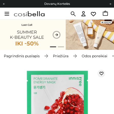
Dovanų Kortelės
Cosibella lojalumo programa
Nemokamas pristatymas nuo 40,00 €
Dovanų Kortelės
Pagrindinis puslapis
Priežiūra
Odos poreikiai