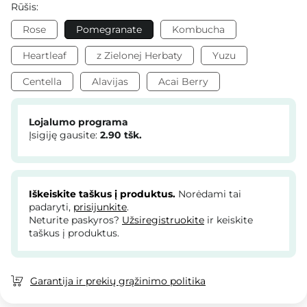
Rūšis:
Rose
Pomegranate
Kombucha
Heartleaf
z Zielonej Herbaty
Yuzu
Centella
Alavijas
Acai Berry
Lojalumo programa
Įsigiję gausite:
2.90
tšk.
Iškeiskite taškus į produktus.
Norėdami tai
padaryti,
prisijunkite
.
Neturite paskyros?
Užsiregistruokite
ir keiskite
taškus į produktus.
Garantija ir prekių grąžinimo politika