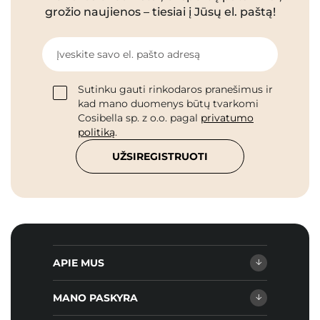
grožio naujienos – tiesiai į Jūsų el. paštą!
Įveskite savo el. pašto adresą
Sutinku gauti rinkodaros pranešimus ir
kad mano duomenys būtų tvarkomi
Cosibella sp. z o.o. pagal
privatumo
politiką
.
UŽSIREGISTRUOTI
APIE MUS
MANO PASKYRA