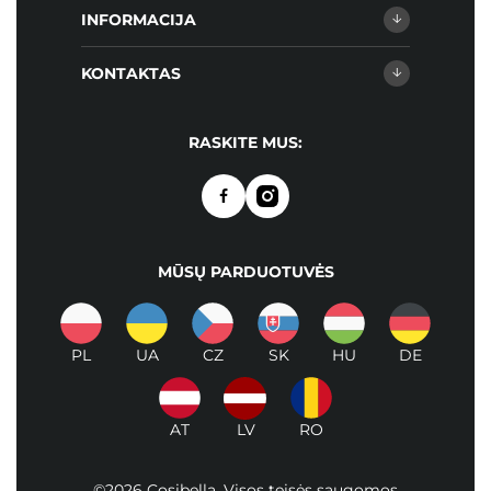
INFORMACIJA
KONTAKTAS
RASKITE MUS:
MŪSŲ PARDUOTUVĖS
PL
UA
CZ
SK
HU
DE
AT
LV
RO
©2026 Cosibella. Visos teisės saugomos