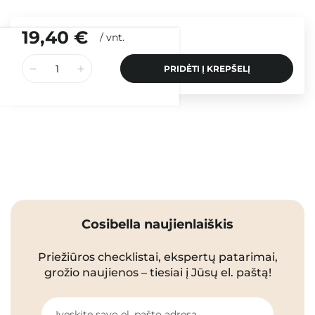
19,40 €
/
vnt.
PRIDĖTI Į KREPŠELĮ
Cosibella naujienlaiškis
Priežiūros checklistai, ekspertų patarimai,
grožio naujienos – tiesiai į Jūsų el. paštą!
Įveskite savo el. pašto adresą