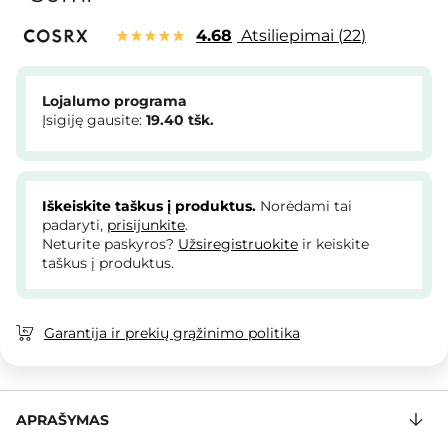
4.68
Atsiliepimai
22
Lojalumo programa
Įsigiję gausite:
19.40
tšk.
Iškeiskite taškus į produktus.
Norėdami tai
padaryti,
prisijunkite
.
Neturite paskyros?
Užsiregistruokite
ir keiskite
taškus į produktus.
Garantija ir prekių grąžinimo politika
APRAŠYMAS