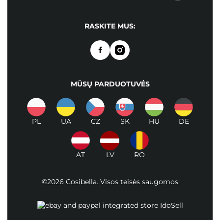
RASKITE MUS:
MŪSŲ PARDUOTUVĖS
PL
UA
CZ
SK
HU
DE
AT
LV
RO
©2026 Cosibella. Visos teisės saugomos