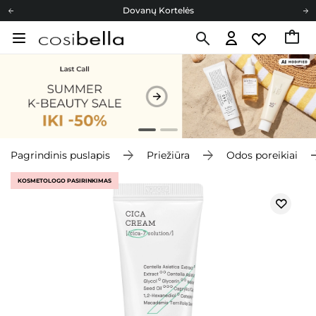
Dovanų Kortelės
Cosibella lojalumo programa
Nemokamas pristatymas nuo 40,00 €
Dovanų Kortelės
Pagrindinis puslapis
Priežiūra
Odos poreikiai
KOSMETOLOGO PASIRINKIMAS