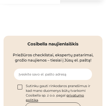
Cosibella naujienlaiškis
Priežiūros checklistai, ekspertų patarimai,
grožio naujienos – tiesiai į Jūsų el. paštą!
Įveskite savo el. pašto adresą
Sutinku gauti rinkodaros pranešimus ir
kad mano duomenys būtų tvarkomi
Cosibella sp. z o.o. pagal
privatumo
politiką
.