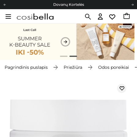
Dovanų Kortelės
Cosibella lojalumo programa
Nemokamas pristatymas nuo 40,00 €
Dovanų Kortelės
Pagrindinis puslapis
Priežiūra
Odos poreikiai