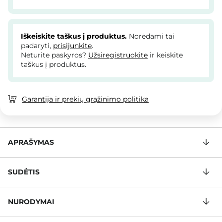
Iškeiskite taškus į produktus.
Norėdami tai
padaryti,
prisijunkite
.
Neturite paskyros?
Užsiregistruokite
ir keiskite
taškus į produktus.
Garantija ir prekių grąžinimo politika
APRAŠYMAS
SUDĖTIS
NURODYMAI