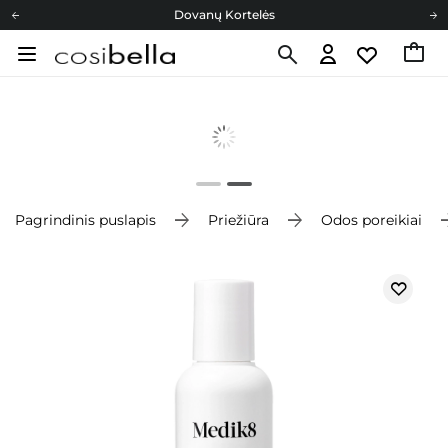
Dovanų Kortelės
Cosibella lojalumo programa
Nemokamas pristatymas nuo 40,00 €
Dovanų Kortelės
Pagrindinis puslapis
Priežiūra
Odos poreikiai