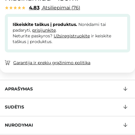
4.83
Atsiliepimai
76
Iškeiskite taškus į produktus.
Norėdami tai
padaryti,
prisijunkite
.
Neturite paskyros?
Užsiregistruokite
ir keiskite
taškus į produktus.
Garantija ir prekių grąžinimo politika
APRAŠYMAS
SUDĖTIS
NURODYMAI