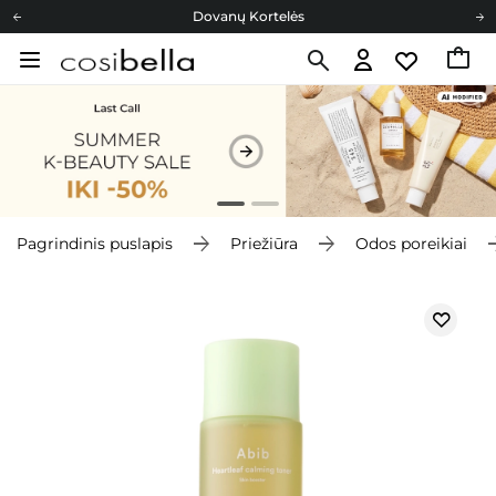
Dovanų Kortelės
Cosibella lojalumo programa
Nemokamas pristatymas nuo 40,00 €
Dovanų Kortelės
Pagrindinis puslapis
Priežiūra
Odos poreikiai