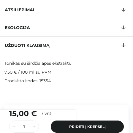
ATSILIEPIMAI
EKOLOGIJA
UŽDUOTI KLAUSIMĄ
Tonikas su širdžialapės ekstraktu
7,50 €
/
100 ml
su PVM
Produkto kodas: 15354
15,00 €
/
vnt.
PRIDĖTI Į KREPŠELĮ