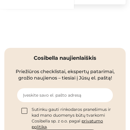
Cosibella naujienlaiškis
Priežiūros checklistai, ekspertų patarimai,
grožio naujienos – tiesiai į Jūsų el. paštą!
Įveskite savo el. pašto adresą
Sutinku gauti rinkodaros pranešimus ir
kad mano duomenys būtų tvarkomi
Cosibella sp. z o.o. pagal
privatumo
politiką
.