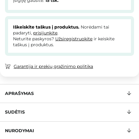
Įsigiję gausite:
15
tšk.
Iškeiskite taškus į produktus.
Norėdami tai
padaryti,
prisijunkite
.
Neturite paskyros?
Užsiregistruokite
ir keiskite
taškus į produktus.
Garantija ir prekių grąžinimo politika
APRAŠYMAS
SUDĖTIS
NURODYMAI