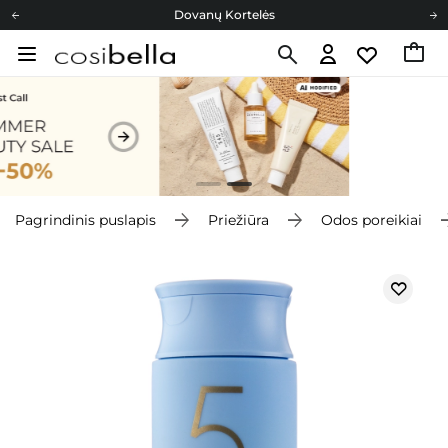
Dovanų Kortelės
Cosibella lojalumo programa
Nemokamas pristatymas nuo 40,00 €
Dovanų Kortelės
Pagrindinis puslapis
Priežiūra
Odos poreikiai