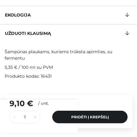
EKOLOGIJA
UŽDUOTI KLAUSIMĄ
Šampūnas plaukams, kuriems trūksta apimties, su
fermentu
5,35 €
/
100 ml
su PVM
Produkto kodas: 16431
9,10 €
/
vnt.
PRIDĖTI Į KREPŠELĮ