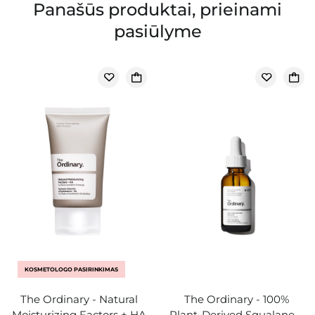
Panašūs produktai, prieinami
pasiūlyme
KOSMETOLOGO PASIRINKIMAS
The Ordinary - Natural
The Ordinary - 100%
Moisturizing Factors + HA
Plant-Derived Squalane –