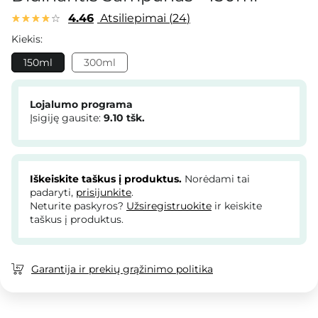
4.46
Atsiliepimai
24
Kiekis:
150ml
300ml
Lojalumo programa
Įsigiję gausite:
9.10
tšk.
Iškeiskite taškus į produktus.
Norėdami tai
padaryti,
prisijunkite
.
Neturite paskyros?
Užsiregistruokite
ir keiskite
taškus į produktus.
Garantija ir prekių grąžinimo politika