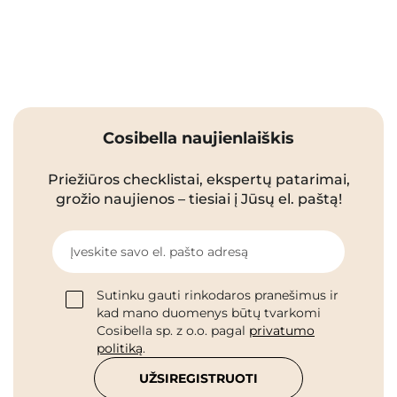
Cosibella naujienlaiškis
Priežiūros checklistai, ekspertų patarimai,
grožio naujienos – tiesiai į Jūsų el. paštą!
Įveskite savo el. pašto adresą
Sutinku gauti rinkodaros pranešimus ir
kad mano duomenys būtų tvarkomi
Cosibella sp. z o.o. pagal
privatumo
politiką
.
UŽSIREGISTRUOTI