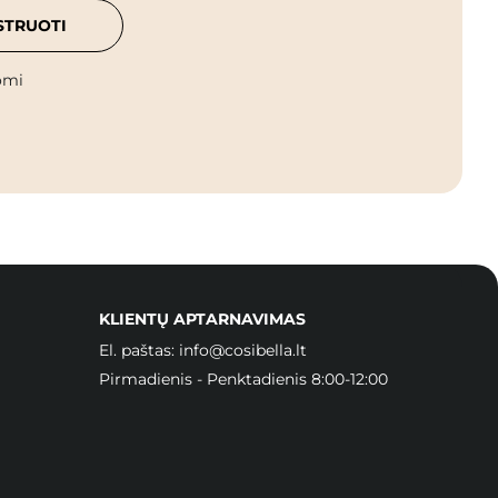
STRUOTI
omi
KLIENTŲ APTARNAVIMAS
El. paštas:
info@cosibella.lt
Pirmadienis - Penktadienis 8:00-12:00