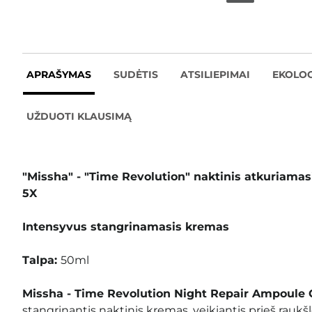
APRAŠYMAS
SUDĖTIS
ATSILIEPIMAI
EKOLOG
UŽDUOTI KLAUSIMĄ
"Missha" - "Time Revolution" naktinis atkuriam
5X
Intensyvus stangrinamasis kremas
Talpa:
50ml
Missha - Time Revolution Night Repair Ampoule
stangrinantis naktinis kremas, veikiantis prieš raukšl