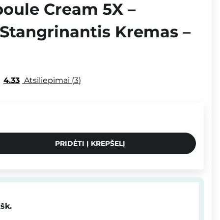
oule Cream 5X –
 Stangrinantis Kremas –
4.33
Atsiliepimai
3
PRIDĖTI Į KREPŠELĮ
tšk.