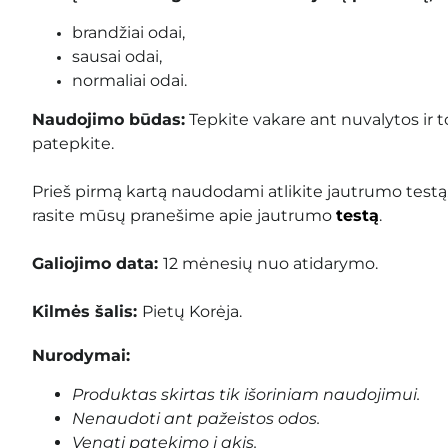
brandžiai odai,
sausai odai,
normaliai odai.
Naudojimo būdas:
Tepkite vakare ant nuvalytos ir 
pate
pkite.
Prieš pirmą kartą naudodami atlikite jautrumo testą
rasite mūsų pranešime apie jautrumo
testą
.
Galiojimo data:
12 mėnesių nuo atidarymo.
Kilmės šalis:
Pietų Korėja.
Nurodymai:
Produktas skirtas tik išoriniam naudojimui.
Nenaudoti ant pažeistos odos.
Vengti patekimo į akis.