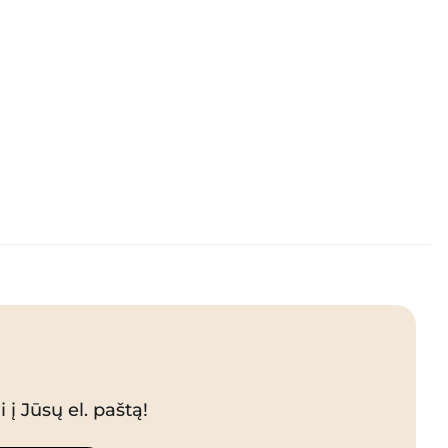
 į Jūsų el. paštą!