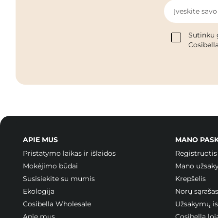
Įveskite savo
Sutinku 
Cosibella
APIE MUS
MANO PAS
Pristatymo laikas ir išlaidos
Registruotis
Mokėjimo būdai
Mano užsak
Susisiekite su mumis
Krepšelis
Ekologija
Norų sąraša
Cosibella Wholesale
Užsakymų ist
Apie mus
Cosibella l