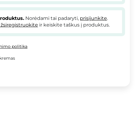
produktus.
Norėdami tai padaryti,
prisijunkite
.
žsiregistruokite
ir keiskite taškus į produktus.
inimo politika
 kremas