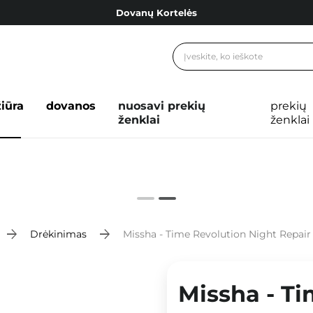
Dovanų Kortelės
Cosibella lojalumo programa
Nemokamas pristatymas nuo 40,00 €
Dovanų Kortelės
žiūra
dovanos
nuosavi prekių
prekių
ženklai
ženklai
Drėkinimas
Missha - Time Revolution Night Repair 
Missha - Ti