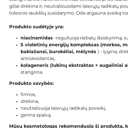
giliai drėkina ir, neutralizuodami laisvųjų radikalų p
tolesnio raukšlių susidarymo. Oda atgauna sveiką ton
Produkto sudėtyje yra:
niacinamidas
-
reguliuoja riebalų išsiskyrimą, 
5 violetinių energijų kompleksas
(morkos, m
baklažanai, burokėliai, mėlynės
) -
lygina, drė
antioksidantas
,
kolageneris (lubinų ekstraktas + augaliniai al
stangrina.
Produkto savybės:
firmos,
drėkina,
neutralizuoja laisvųjų radikalų poveikį,
gerina spalvą.
Mūsų kosmetologas rekomenduoja šį produktą, k