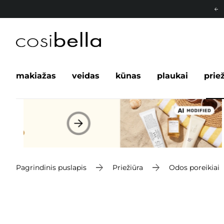
makiažas
veidas
kūnas
plaukai
prie
Pagrindinis puslapis
Priežiūra
Odos poreikiai