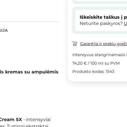
Iškeiskite taškus į 
Neturite paskyros?
U
IJA
Garantija ir prekių grąž
Intensyvus stangrinamasis
74,20 €
/
100 ml
su PVM
Produkto kodas: 1543
asis kremas su ampulėmis
 Cream 5X
- intensyviai
es. Turtingi ekstraktai