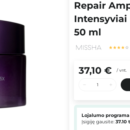
Repair Amp
Intensyviai
50 ml
37,10 €
/
vnt.
Lojalumo programa
Įsigiję gausite:
37.10