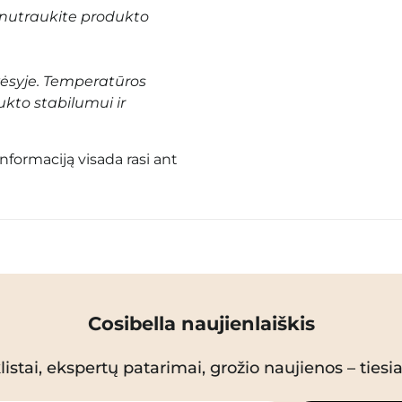
nutraukite produkto
vėsyje. Temperatūros
ukto stabilumui ir
informaciją visada rasi ant
Cosibella naujienlaiškis
istai, ekspertų patarimai, grožio naujienos – tiesiai