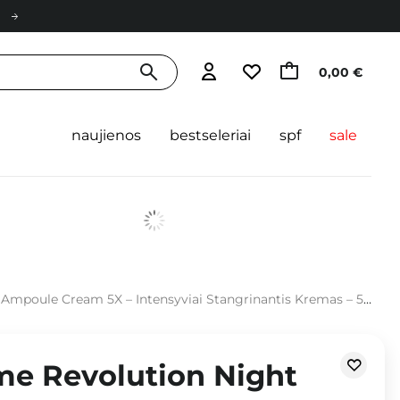
0,00 €
naujienos
bestseleriai
spf
sale
Ampoule Cream 5X – Intensyviai Stangrinantis Kremas – 50 ml
me Revolution Night