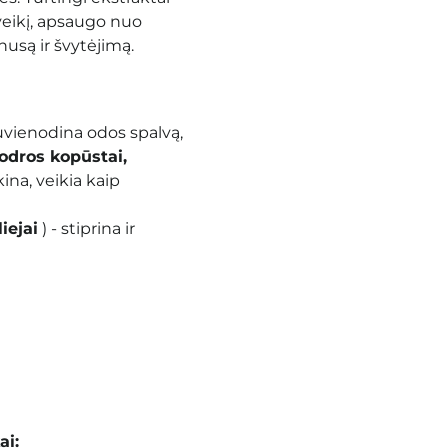
oveikį, apsaugo nuo
usą ir švytėjimą.
suvienodina
odos spalvą,
odros kopūstai,
kina, veikia kaip
iejai
) - stiprina ir
ai: