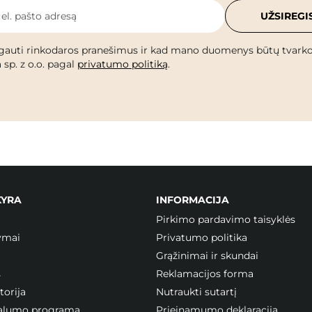
 el. pašto adresą
UŽSIREGI
gauti rinkodaros pranešimus ir kad mano duomenys būtų tvark
 sp. z o.o. pagal
privatumo politiką
.
KYRA
INFORMACIJA
Pirkimo pardavimo taisyklės
ymai
Privatumo politika
Grąžinimai ir skundai
s
Reklamacijos forma
orija
Nutraukti sutartį
ojalumo programa
Prieinamumo deklaracija