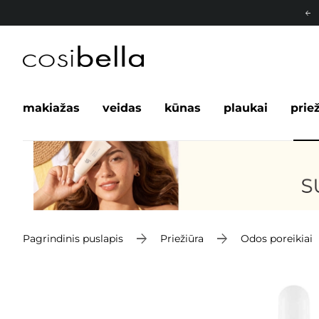
makiažas
veidas
kūnas
plaukai
prie
Pagrindinis puslapis
Priežiūra
Odos poreikiai