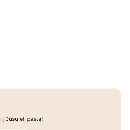
 į Jūsų el. paštą!