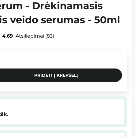
erum - Drėkinamasis
s veido serumas - 50ml
4.69
Atsiliepimai
83
PRIDĖTI Į KREPŠELĮ
tšk.