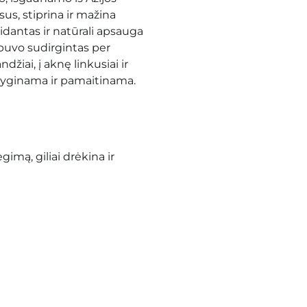
us, stiprina ir mažina
idantas ir natūrali apsauga
 buvo sudirgintas per
žiai, į aknę linkusiai ir
šlyginama ir pamaitinama.
imą, giliai drėkina ir