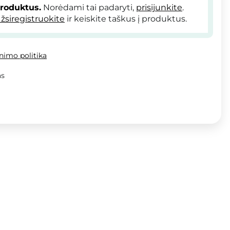
produktus.
Norėdami tai padaryti,
prisijunkite
.
žsiregistruokite
ir keiskite taškus į produktus.
inimo politika
as