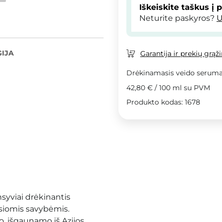
Iškeiskite taškus į 
Neturite paskyros?
U
IJA
Garantija ir prekių grąž
Drėkinamasis veido serum
42,80 €
/
100 ml
su PVM
Produkto kodas: 1678
syviai drėkinantis
siomis savybėmis.
do, išgaunamo iš Azijos