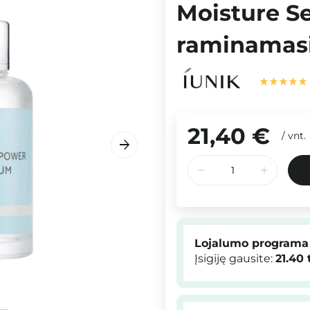
Moisture S
raminamasi
21,40 €
/
vnt.
Lojalumo programa
Įsigiję gausite:
21.40