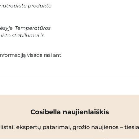
nutraukite produkto
vėsyje. Temperatūros
ukto stabilumui ir
informaciją visada rasi ant
Cosibella naujienlaiškis
istai, ekspertų patarimai, grožio naujienos – tiesiai