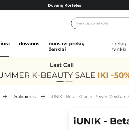
Dovanų Kortelės
Cosibella lojalumo programa
Nemokamas pristatymas nuo 40,00 €
Dovanų Kortelės
žiūra
dovanos
nuosavi prekių
prekių
ženklai
ženklai
Drėkinimas
iUNIK - Beta - Glucan Power Moisture
iUNIK - Bet