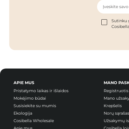
Įveskite savo
Sutinku 
Cosibella
APIE MUS
MANO PAS
Pristatymo laikas ir išlaidos
Registruotis
Mokėjimo būdai
Mano užsak
Susisiekite su mumis
Krepšelis
Ekologija
Norų sąraša
Cosibella Wholesale
Užsakymų ist
Apie mus
Cosibella l