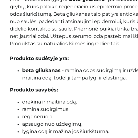
grybų, kuris palaiko regeneracinius epidermio proces
odos šiurkštumą. Beta gliukanas taip pat yra antioks
nuo saulės, padedanti atsinaujinti epidermiui, kuris
didelio kontakto su saule. Priemonė puikiai tinka brand
net jautriai odai. Užtepus serumo, oda pastebimai i
Produktas su natūralios kilmės ingredientais.
Produkto sudėtyje yra:
beta gliukanas
- ramina odos sudirgimą ir uždeg
maitina odą, todėl ji tampa lygi ir elastinga.
Produkto savybės:
drėkina ir maitina odą,
ramina sudirgimus,
regeneruoja,
apsaugo nuo uždegimų,
lygina odą ir mažina jos šiurkštumą.