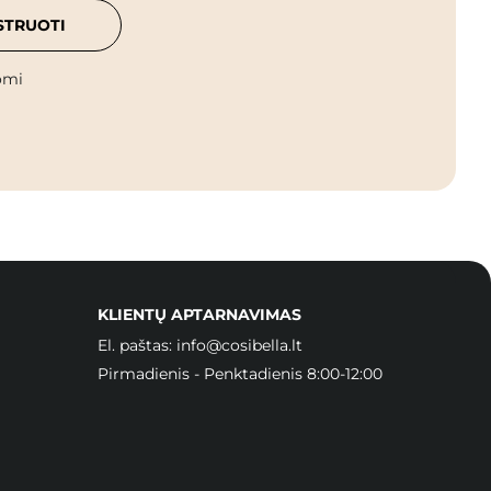
STRUOTI
omi
KLIENTŲ APTARNAVIMAS
El. paštas:
info@cosibella.lt
Pirmadienis - Penktadienis 8:00-12:00