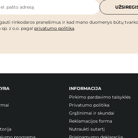
 el. pašto adresą
UŽSIREGI
gauti rinkodaros pranešimus ir kad mano duomenys būtų tvark
 sp. z o.o. pagal
privatumo politiką
.
KYRA
INFORMACIJA
Pirkimo pardavimo taisyklės
ymai
Privatumo politika
Grąžinimai ir skundai
s
Reklamacijos forma
orija
Nutraukti sutartį
ojalumo programa
Prieinamumo deklaracija