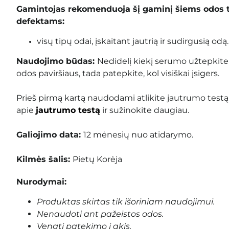
Gamintojas rekomenduoja šį gaminį šiems odos 
defektams:
visų tipų odai, įskaitant jautrią ir sudirgusią odą.
Naudojimo būdas:
Nedidelį kiekį serumo užtepkite 
odos paviršiaus, tada patepkite, kol visiškai įsigers.
Prieš pirmą kartą naudodami atlikite jautrumo testą
apie
jautrumo testą
ir sužinokite daugiau.
Galiojimo data:
12 mėnesių nuo atidarymo.
Kilmės šalis:
Pietų Korėja
Nurodymai:
Produktas skirtas tik išoriniam naudojimui.
Nenaudoti ant pažeistos odos.
Vengti patekimo į akis.