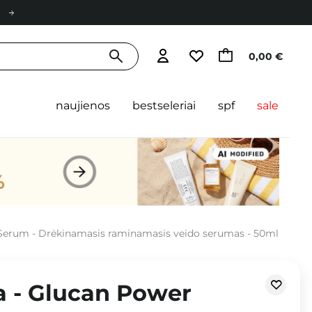
0,00 €
naujienos
bestseleriai
spf
sale
 Serum - Drėkinamasis raminamasis veido serumas - 50ml
a - Glucan Power