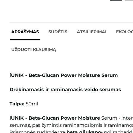
APRAŠYMAS
SUDĖTIS
ATSILIEPIMAI
EKOLOG
UŽDUOTI KLAUSIMĄ
iUNIK - Beta-Glucan Power Moisture Serum
Drėkinamasis ir raminamasis veido serumas
Talpa:
50ml
iUNIK - Beta-Glucan Power Moisture
Serum - inten
serumas, pasižymintis raminamosiomis ir raminamo
Priemonės sudėtyje yra
beta gliukano
- polisachari