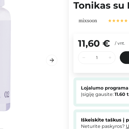
Tonikas su 
11,60 €
/
vnt.
Lojalumo programa
Įsigiję gausite:
11.60
t
Iškeiskite taškus į 
Neturite paskyros?
U