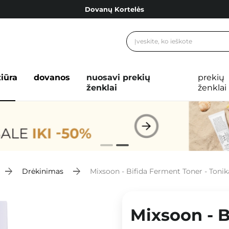
Dovanų Kortelės
Cosibella lojalumo programa
Nemokamas pristatymas nuo 40,00 €
Dovanų Kortelės
žiūra
dovanos
nuosavi prekių
prekių
ženklai
ženklai
Drėkinimas
Mixsoon - Bifida Ferment Toner - Tonik
Mixsoon - B