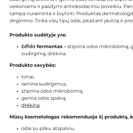
veiksniams ir pasižymi antioksidaciniu poveikiu. Pa
tampa nuraminta ir švytinti. Produktas dermatologiš
dirginimo. Tinka visų tipų odai, įskaitant jautrią ir p
Produkto sudėtyje yra:
bifida
fermentas -
stiprina odos mikrobiomą, g
sudirgimą, drėkina.
Produkto savybės:
tonai,
ramina sudirgimus,
stiprina odos mikrobiomą,
gerina odos spalvą,
drėkina
.
Mūsų kosmetologas rekomenduoja šį produktą, k
odai su pilku atspalviu,