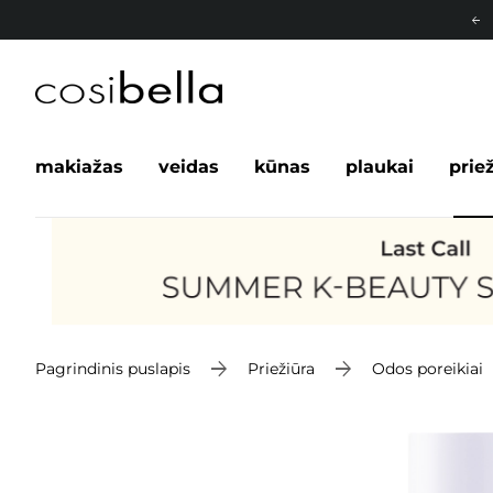
makiažas
veidas
kūnas
plaukai
prie
Pagrindinis puslapis
Priežiūra
Odos poreikiai