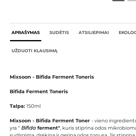
APRAŠYMAS
SUDĖTIS
ATSILIEPIMAI
EKOLOG
UŽDUOTI KLAUSIMĄ
Mixsoon - Bifida Ferment Toneris
Bifida Ferment Toneris
Talpa:
150ml
Mixsoon - Bifida Ferment Toner
- vieno ingredient
yra "
Bifida
ferment"
, kuris stiprina odos mikrobiom
sudirgimą, drėkina ir gerina odos tonusą. Jis stiprin