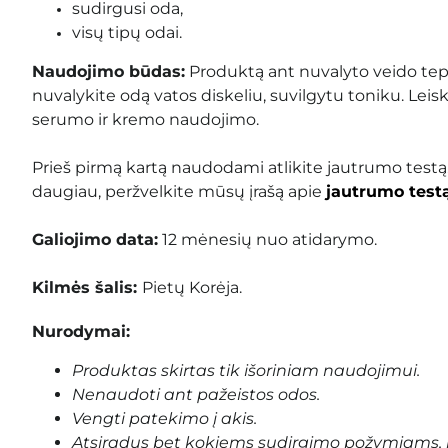
sudirgusi oda,
visų tipų odai.
Naudojimo būdas:
Produktą ant nuvalyto veido tepk
nuvalykite odą vatos diskeliu, suvilgytu toniku. Leiskit
serumo ir kremo naudojimo.
Prieš pirmą kartą naudodami atlikite jautrumo testą
daugiau, peržvelkite mūsų įrašą apie
jautrumo test
Galiojimo data:
12
mėnesių nuo atidarymo.
Kilmės šalis:
Pietų Korėja.
Nurodymai:
Produktas skirtas tik išoriniam naudojimui.
Nenaudoti ant pažeistos odos.
Vengti patekimo į akis.
Atsiradus bet kokiems sudirgimo požymiams, 