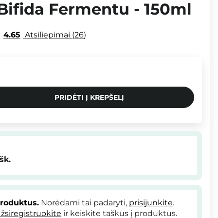
Bifida Fermentu - 150ml
4.65
Atsiliepimai
26
PRIDĖTI Į KREPŠELĮ
šk.
produktus.
Norėdami tai padaryti,
prisijunkite
.
žsiregistruokite
ir keiskite taškus į produktus.