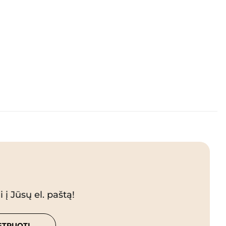
 į Jūsų el. paštą!
STRUOTI