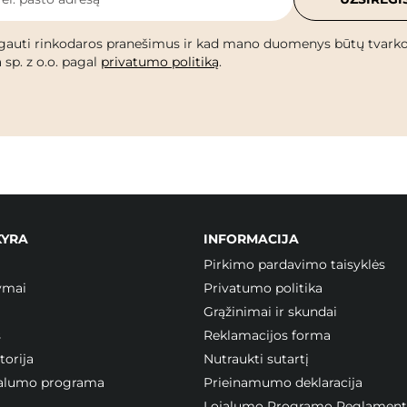
gauti rinkodaros pranešimus ir kad mano duomenys būtų tvark
 sp. z o.o. pagal
privatumo politiką
.
KYRA
INFORMACIJA
Pirkimo pardavimo taisyklės
ymai
Privatumo politika
Grąžinimai ir skundai
s
Reklamacijos forma
orija
Nutraukti sutartį
ojalumo programa
Prieinamumo deklaracija
Lojalumo Programo Reglament