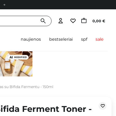
0,00 €
naujienos
bestseleriai
spf
sale
as su Bifida Fermentu - 150ml
ifida Ferment Toner -