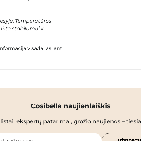
vėsyje. Temperatūros
ukto stabilumui ir
informaciją visada rasi ant
Cosibella naujienlaiškis
istai, ekspertų patarimai, grožio naujienos – tiesiai
 el. pašto adresą
UŽSIREGI