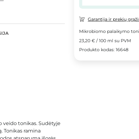
Garantija ir prekių grąž
Mikrobiomo palaikymo toni
IJA
23,20 €
/
100 ml
su PVM
Produkto kodas: 16648
o veido tonikas. Sudėtyje
ą. Tonikas ramina
a odos atsparumą išorės