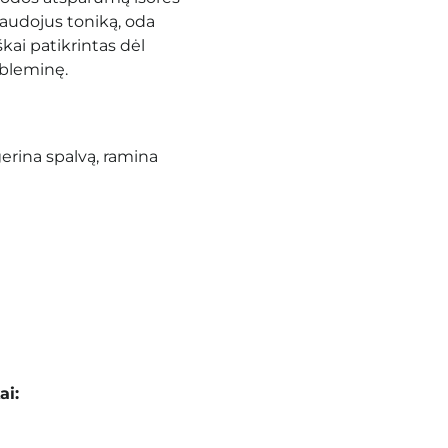
naudojus toniką, oda
kai patikrintas dėl
robleminę.
erina spalvą, ramina
ai: