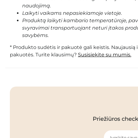
naudojimą.
Laikyti vaikams nepasiekiamoje vietoje.
Produktą laikyti kambario temperatūroje, pa
svyravimai transportuojant neturi įtakos prod
savybėms.
* Produkto sudėtis ir pakuotė gali keistis. Naujausią 
pakuotės. Turite klausimų?
Susisiekite su mumis.
Priežiūros checkl
Įveskite savo