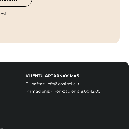
omi
KLIENTŲ APTARNAVIMAS
El. paštas:
info@cosibella.lt
Pirmadienis - Penktadienis 8:00-12:00
as