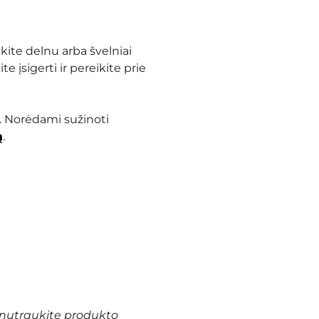
ite delnu arba švelniai
e įsigerti ir pereikite prie
. Norėdami sužinoti
ą
.
nutraukite produkto