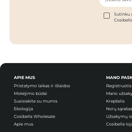
Sutinku 
Cosibella
APIE MUS
MANO PAS
Pristatymo laikas ir išlaidos
Registruotis
Mokėjimo būdai
Mano užsak
Susisiekite su mumis
Krepšelis
Ekologija
Norų sąraša
Cosibella Wholesale
Užsakymų ist
Apie mus
Cosibella l