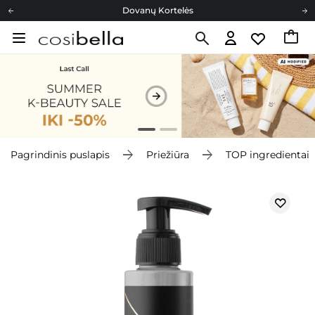
Dovanų Kortelės
Cosibella lojalumo programa
Nemokamas pristatymas nuo 40,00 €
Dovanų Kortelės
Pagrindinis puslapis
Priežiūra
TOP ingredientai