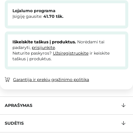
Lojalumo programa
Įsigiję gausite:
41.70
tšk.
Iškeiskite taškus į produktus.
Norėdami tai
padaryti,
prisijunkite
.
Neturite paskyros?
Užsiregistruokite
ir keiskite
taškus į produktus.
Garantija ir prekių grąžinimo politika
APRAŠYMAS
SUDĖTIS