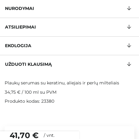
NURODYMAI
ATSILIEPIMAI
EKOLOGIJA
UŽDUOTI KLAUSIMĄ
Plaukų serumas su keratinu, aliejais ir perlų milteliais
34,75 €
/
100 ml
su PVM
Produkto kodas: 23380
41,70 €
/
vnt.