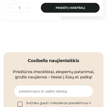
PRIDĖTI Į KREPŠELĮ
Cosibella naujienlaiškis
Priežiūros checklistai, ekspertų patarimai,
grožio naujienos – tiesiai į Jūsų el. paštą!
Įveskite savo el. pašto adresą
Sutinku gauti rinkodaros pranešimus ir