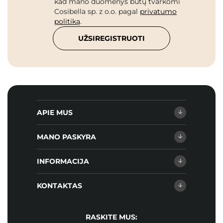
kad mano duomenys būtų tvarkomi
Cosibella sp. z o.o. pagal
privatumo
politiką
.
UŽSIREGISTRUOTI
APIE MUS
MANO PASKYRA
INFORMACIJA
KONTAKTAS
RASKITE MUS: