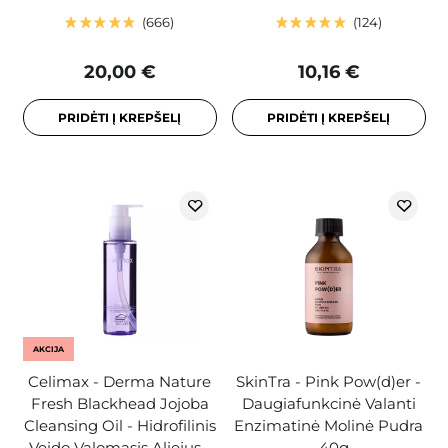
666
124
20,00 €
10,16 €
PRIDĖTI Į KREPŠELĮ
PRIDĖTI Į KREPŠELĮ
AKCIJA
Celimax - Derma Nature
SkinTra - Pink Pow(d)er -
Fresh Blackhead Jojoba
Daugiafunkcinė Valanti
Cleansing Oil - Hidrofilinis
Enzimatinė Molinė Pudra
Veido Valomasis Aliejus -
- 40g