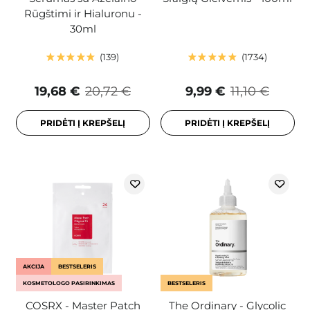
Rūgštimi ir Hialuronu -
30ml
139
1734
19,68 €
20,72 €
9,99 €
11,10 €
PRIDĖTI Į KREPŠELĮ
PRIDĖTI Į KREPŠELĮ
AKCIJA
BESTSELERIS
KOSMETOLOGO PASIRINKIMAS
BESTSELERIS
COSRX - Master Patch
The Ordinary - Glycolic