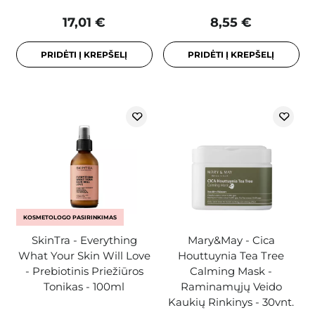
17,01 €
8,55 €
PRIDĖTI Į KREPŠELĮ
PRIDĖTI Į KREPŠELĮ
KOSMETOLOGO PASIRINKIMAS
SkinTra - Everything
Mary&May - Cica
What Your Skin Will Love
Houttuynia Tea Tree
- Prebiotinis Priežiūros
Calming Mask -
Tonikas - 100ml
Raminamųjų Veido
Kaukių Rinkinys - 30vnt.