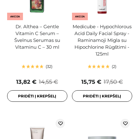
AKCIJA
AKCIJA
Dr. Althea – Gentle
Medicube - Hypochlorous
Vitamin C Serum –
Acid Daily Facial Spray -
Švelnus Serumas su
Raminamoji Migla su
Vitaminu C – 30 ml
Hipochlorine Rūgštimi -
125ml
32
2
13,82 €
14,55 €
15,75 €
17,50 €
PRIDĖTI Į KREPŠELĮ
PRIDĖTI Į KREPŠELĮ