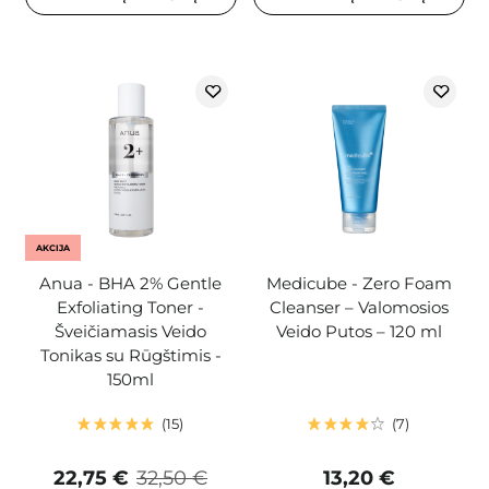
AKCIJA
Anua - BHA 2% Gentle
Medicube - Zero Foam
Exfoliating Toner -
Cleanser – Valomosios
Šveičiamasis Veido
Veido Putos – 120 ml
Tonikas su Rūgštimis -
150ml
15
7
22,75 €
32,50 €
13,20 €