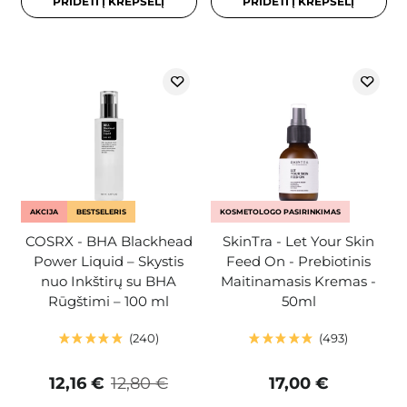
PRIDĖTI Į KREPŠELĮ
PRIDĖTI Į KREPŠELĮ
AKCIJA
BESTSELERIS
KOSMETOLOGO PASIRINKIMAS
COSRX - BHA Blackhead
SkinTra - Let Your Skin
Power Liquid – Skystis
Feed On - Prebiotinis
nuo Inkštirų su BHA
Maitinamasis Kremas -
Rūgštimi – 100 ml
50ml
240
493
12,16 €
12,80 €
17,00 €