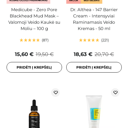
KOSMETOLOGO PASIRINKIMAS
AKCIJA
BESTSELERIS
Medicube - Zero Pore
Dr. Althea - 147 Barrier
Blackhead Mud Mask –
Cream - Intensyviai
Valomoji Veido Kaukė su
Raminamasis Veido
Moliu – 100 g
Kremas - 50 ml
87
221
15,60 €
19,50 €
18,63 €
20,70 €
PRIDĖTI Į KREPŠELĮ
PRIDĖTI Į KREPŠELĮ