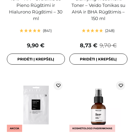
Pieno Rūgštimi ir
Toner – Veido Tonikas su
Hialurono Rūgštimi – 30
AHA ir BHA Rūgštimis –
ml
150 ml
841
248
9,90 €
8,73 €
9,70 €
PRIDĖTI Į KREPŠELĮ
PRIDĖTI Į KREPŠELĮ
AKCIJA
KOSMETOLOGO PASIRINKIMAS