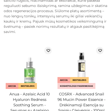
salicilo rūgštis, niacinamidas ar ekstraktai, kurie padeda
reguliuoti sebumo išsiskyrimą, ramina uždegimus ir skatina
odos regeneracijos procesus. Siūlome platų asortimentą –
nuo lengvų tonikų, intensyvių serumų iki giliai veikiančių
kaukių ir kremų. Pajusk mūsų kosmetikos veiksmingumą ir
švelnumą – pasiek norimų rezultatų ir atgauk pasitikėjimą
savimi.
AKCIJA
BESTSELERIS
AKCIJA
BESTSELERIS
KOSMETOLOGO PASIRINKIMAS
Anua - Azelaic Acid 10
COSRX - Advanced Snail
Hyaluron Redness
96 Mucin Power Essence -
Soothing Serum -
Drėkinamoji Esencija su
Serumas su Azelaino
Sraigių Gleivėmis - 100ml