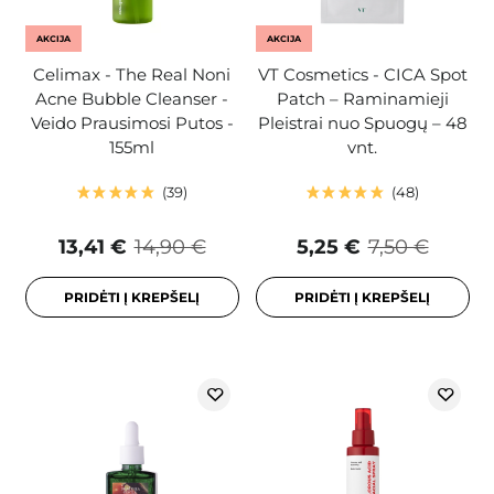
AKCIJA
AKCIJA
Celimax - The Real Noni
VT Cosmetics - CICA Spot
Acne Bubble Cleanser -
Patch – Raminamieji
Veido Prausimosi Putos -
Pleistrai nuo Spuogų – 48
155ml
vnt.
39
48
13,41 €
14,90 €
5,25 €
7,50 €
PRIDĖTI Į KREPŠELĮ
PRIDĖTI Į KREPŠELĮ