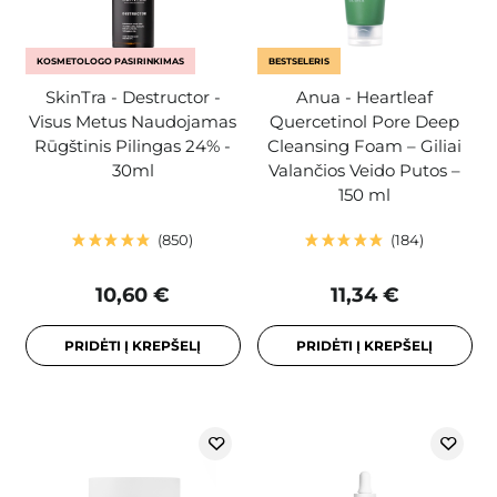
KOSMETOLOGO PASIRINKIMAS
BESTSELERIS
SkinTra - Destructor -
Anua - Heartleaf
Visus Metus Naudojamas
Quercetinol Pore Deep
Rūgštinis Pilingas 24% -
Cleansing Foam – Giliai
30ml
Valančios Veido Putos –
150 ml
850
184
10,60 €
11,34 €
PRIDĖTI Į KREPŠELĮ
PRIDĖTI Į KREPŠELĮ