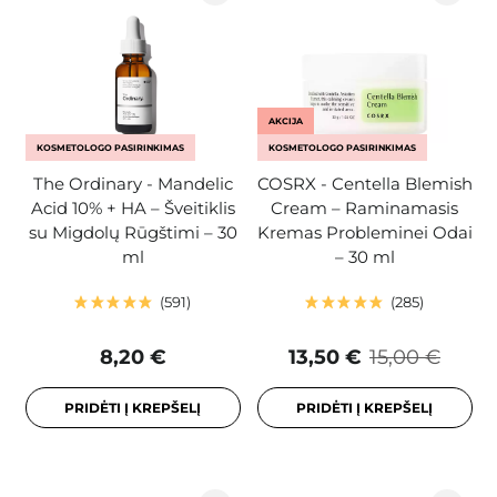
AKCIJA
KOSMETOLOGO PASIRINKIMAS
KOSMETOLOGO PASIRINKIMAS
The Ordinary - Mandelic
COSRX - Centella Blemish
Acid 10% + HA – Šveitiklis
Cream – Raminamasis
su Migdolų Rūgštimi – 30
Kremas Probleminei Odai
ml
– 30 ml
591
285
8,20 €
13,50 €
15,00 €
PRIDĖTI Į KREPŠELĮ
PRIDĖTI Į KREPŠELĮ