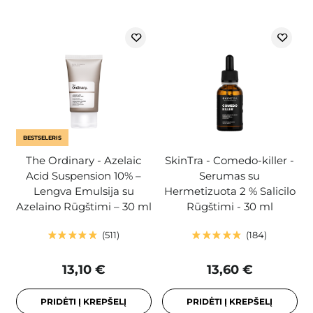
BESTSELERIS
The Ordinary - Azelaic
SkinTra - Comedo-killer -
Acid Suspension 10% –
Serumas su
Lengva Emulsija su
Hermetizuota 2 % Salicilo
Azelaino Rūgštimi – 30 ml
Rūgštimi - 30 ml
511
184
13,10 €
13,60 €
PRIDĖTI Į KREPŠELĮ
PRIDĖTI Į KREPŠELĮ