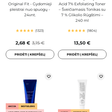
Original Fit - Gydomieji
Acid 7% Exfoliating Toner
pleistrai nuo spuogų -
– Šveičiamasis Tonikas su
24vnt.
7 % Glikolio Rūgštimi –
240 ml
1323
1804
2,68 €
3,15 €
13,50 €
PRIDĖTI Į KREPŠELĮ
PRIDĖTI Į KREPŠELĮ
AKCIJA
BESTSELERIS