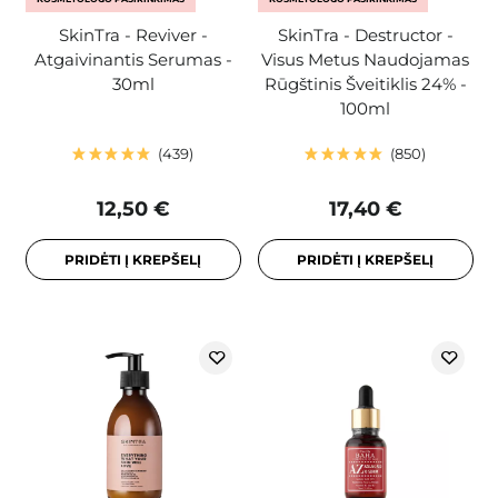
SkinTra - Reviver -
SkinTra - Destructor -
Atgaivinantis Serumas -
Visus Metus Naudojamas
30ml
Rūgštinis Šveitiklis 24% -
100ml
439
850
12,50 €
17,40 €
PRIDĖTI Į KREPŠELĮ
PRIDĖTI Į KREPŠELĮ