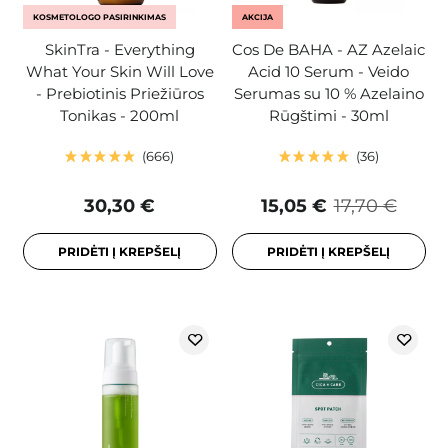
KOSMETOLOGO PASIRINKIMAS
AKCIJA
SkinTra - Everything
Cos De BAHA - AZ Azelaic
What Your Skin Will Love
Acid 10 Serum - Veido
- Prebiotinis Priežiūros
Serumas su 10 % Azelaino
Tonikas - 200ml
Rūgštimi - 30ml
666
36
30,30 €
15,05 €
17,70 €
PRIDĖTI Į KREPŠELĮ
PRIDĖTI Į KREPŠELĮ