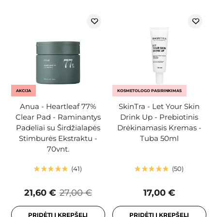
AKCIJA
KOSMETOLOGO PASIRINKIMAS
Anua - Heartleaf 77%
SkinTra - Let Your Skin
Clear Pad - Raminantys
Drink Up - Prebiotinis
Padeliai su Širdžialapės
Drėkinamasis Kremas -
Stimburės Ekstraktu -
Tuba 50ml
70vnt.
41
50
21,60 €
27,00 €
17,00 €
PRIDĖTI Į KREPŠELĮ
PRIDĖTI Į KREPŠELĮ