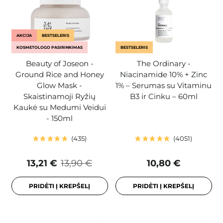
AKCIJA
BESTSELERIS
KOSMETOLOGO PASIRINKIMAS
BESTSELERIS
Beauty of Joseon -
The Ordinary -
Ground Rice and Honey
Niacinamide 10% + Zinc
Glow Mask -
1% – Serumas su Vitaminu
Skaistinamoji Ryžių
B3 ir Cinku – 60ml
Kaukė su Medumi Veidui
- 150ml
435
4051
13,21 €
13,90 €
10,80 €
PRIDĖTI Į KREPŠELĮ
PRIDĖTI Į KREPŠELĮ