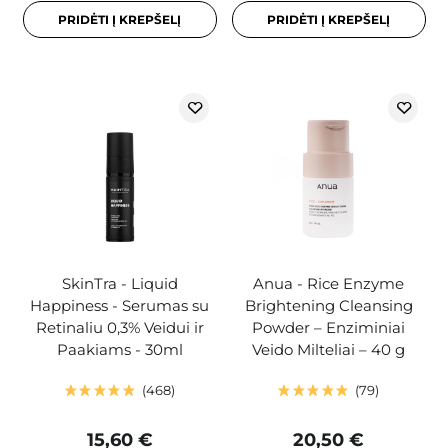
PRIDĖTI Į KREPŠELĮ
PRIDĖTI Į KREPŠELĮ
SkinTra - Liquid
Anua - Rice Enzyme
Happiness - Serumas su
Brightening Cleansing
Retinaliu 0,3% Veidui ir
Powder – Enziminiai
Paakiams - 30ml
Veido Milteliai – 40 g
468
79
15,60 €
20,50 €