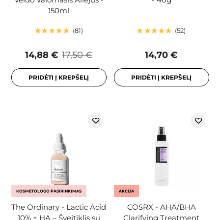
150ml
81
52
14,88 €
17,50 €
14,70 €
PRIDĖTI Į KREPŠELĮ
PRIDĖTI Į KREPŠELĮ
KOSMETOLOGO PASIRINKIMAS
AKCIJA
The Ordinary - Lactic Acid
COSRX - AHA/BHA
10% + HA – Šveitiklis su
Clarifying Treatment