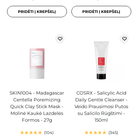
PRIDĖTI Į KREPŠELĮ
PRIDĖTI Į KREPŠELĮ
SKIN1004 - Madagascar
COSRX - Salicylic Acid
Centella Poremizing
Daily Gentle Cleanser -
Quick Clay Stick Mask -
Veido Prausimosi Putos
Molinė Kaukė Lazdelės
su Salicilo Rūgštimi -
Formos - 27g
150ml
104
345