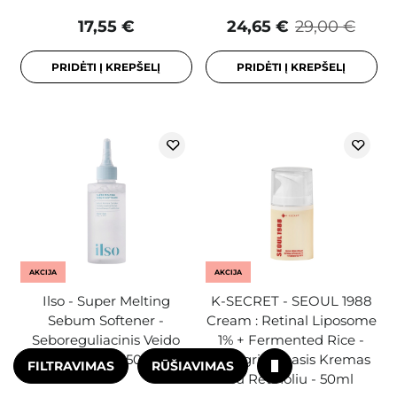
17,55 €
24,65 €
29,00 €
PRIDĖTI Į KREPŠELĮ
PRIDĖTI Į KREPŠELĮ
AKCIJA
AKCIJA
Ilso - Super Melting
K-SECRET - SEOUL 1988
Sebum Softener -
Cream : Retinal Liposome
Seboreguliacinis Veido
1% + Fermented Rice -
Losjonas - 150ml
Stangrinamasis Kremas
FILTRAVIMAS
RŪŠIAVIMAS
su Retinoliu - 50ml