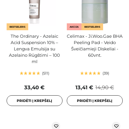
BESTSELERIS
AKCIJA
BESTSELERIS
The Ordinary - Azelaic
Celimax - Ji.Woo.Gae BHA
Acid Suspension 10% –
Peeling Pad - Veido
Lengva Emulsija su
Šveičiamieji Diskeliai -
Azelaino Rūgštimi – 100
60vnt.
ml
511
39
33,40 €
13,41 €
14,90 €
PRIDĖTI Į KREPŠELĮ
PRIDĖTI Į KREPŠELĮ