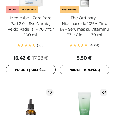
AKCIJA
BESTSELERIS
BESTSELERIS
Medicube - Zero Pore
The Ordinary -
Pad 2.0 – Šveičiamieji
Niacinamide 10% + Zinc
Veido Padeliai – 70 vnt. /
1% – Serumas su Vitaminu
100 ml
B3 ir Cinku – 30 ml
103
4051
16,42 €
17,28 €
5,50 €
PRIDĖTI Į KREPŠELĮ
PRIDĖTI Į KREPŠELĮ