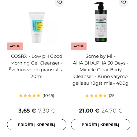
AKCIJA
AKCIJA
COSRX - Low pH Good
Some by Mi -
Morning Gel Cleanser -
AHA.BHA.PHA 30 Days -
Švelnus veido prausiklis -
Miracle Clear Body
20ml
Cleanser - Kūno valymo
gelis su rūgštimis - 400g
1045
25
3,65 €
7,30 €
21,00 €
24,70 €
PRIDĖTI Į KREPŠELĮ
PRIDĖTI Į KREPŠELĮ