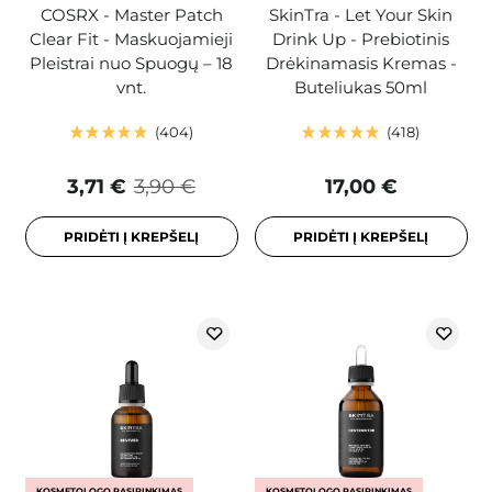
COSRX - Master Patch
SkinTra - Let Your Skin
Clear Fit - Maskuojamieji
Drink Up - Prebiotinis
Pleistrai nuo Spuogų – 18
Drėkinamasis Kremas -
vnt.
Buteliukas 50ml
404
418
3,71 €
3,90 €
17,00 €
PRIDĖTI Į KREPŠELĮ
PRIDĖTI Į KREPŠELĮ
KOSMETOLOGO PASIRINKIMAS
KOSMETOLOGO PASIRINKIMAS