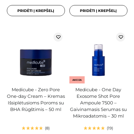
PRIDĖTI Į KREPŠELĮ
PRIDĖTI Į KREPŠELĮ
AKCIJA
Medicube - Zero Pore
Medicube - One Day
One-day Cream – Kremas
Exosome Shot Pore
Išsiplėtusioms Poroms su
Ampoule 7500 –
BHA Rūgštimis – 50 ml
Gaivinamasis Serumas su
Mikroadatomis – 30 ml
8
19