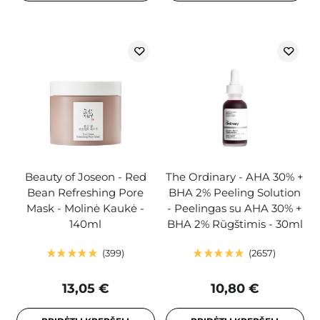
Beauty of Joseon - Red
The Ordinary - AHA 30% +
Bean Refreshing Pore
BHA 2% Peeling Solution
Mask - Molinė Kaukė -
- Peelingas su AHA 30% +
140ml
BHA 2% Rūgštimis - 30ml
399
2657
13,05 €
10,80 €