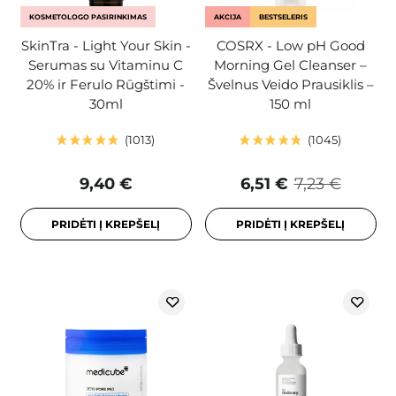
KOSMETOLOGO PASIRINKIMAS
AKCIJA
BESTSELERIS
SkinTra - Light Your Skin -
COSRX - Low pH Good
Serumas su Vitaminu C
Morning Gel Cleanser –
20% ir Ferulo Rūgštimi -
Švelnus Veido Prausiklis –
30ml
150 ml
1013
1045
9,40 €
6,51 €
7,23 €
PRIDĖTI Į KREPŠELĮ
PRIDĖTI Į KREPŠELĮ