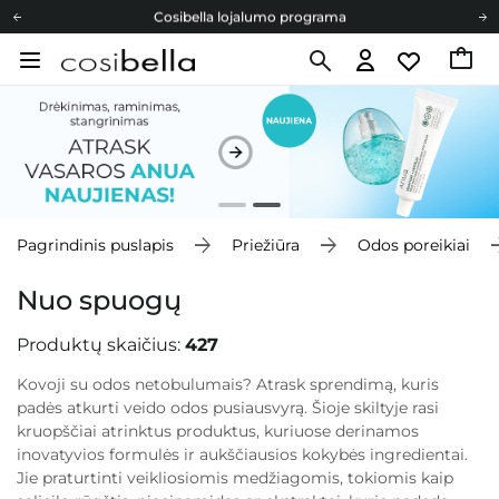
Cosibella lojalumo programa
Nemokamas pristatymas nuo 40,00 €
Dovanų Kortelės
Cosibella lojalumo programa
Nemokamas pristatymas nuo 40,00 €
Dovanų Kortelės
Pagrindinis puslapis
Priežiūra
Odos poreikiai
Nuo spuogų
Produktų skaičius:
427
Kovoji su odos netobulumais? Atrask sprendimą, kuris
padės atkurti veido odos pusiausvyrą. Šioje skiltyje rasi
kruopščiai atrinktus produktus, kuriuose derinamos
inovatyvios formulės ir aukščiausios kokybės ingredientai.
Jie praturtinti veikliosiomis medžiagomis, tokiomis kaip