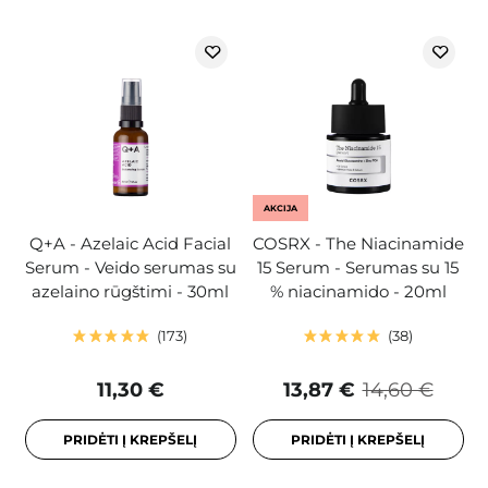
AKCIJA
Q+A - Azelaic Acid Facial
COSRX - The Niacinamide
Serum - Veido serumas su
15 Serum - Serumas su 15
azelaino rūgštimi - 30ml
% niacinamido - 20ml
173
38
11,30 €
13,87 €
14,60 €
PRIDĖTI Į KREPŠELĮ
PRIDĖTI Į KREPŠELĮ