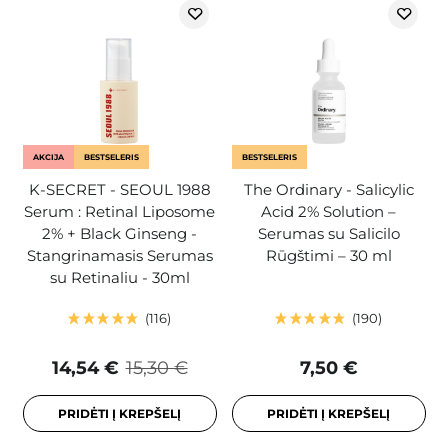
AKCIJA
BESTSELERIS
BESTSELERIS
K-SECRET - SEOUL 1988
The Ordinary - Salicylic
Serum : Retinal Liposome
Acid 2% Solution –
2% + Black Ginseng -
Serumas su Salicilo
Stangrinamasis Serumas
Rūgštimi – 30 ml
su Retinaliu - 30ml
116
190
14,54 €
15,30 €
7,50 €
PRIDĖTI Į KREPŠELĮ
PRIDĖTI Į KREPŠELĮ