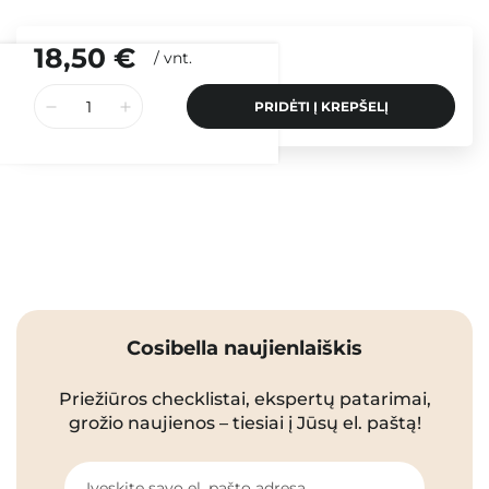
18,50 €
/
vnt.
PRIDĖTI Į KREPŠELĮ
Cosibella naujienlaiškis
Priežiūros checklistai, ekspertų patarimai,
grožio naujienos – tiesiai į Jūsų el. paštą!
Įveskite savo el. pašto adresą