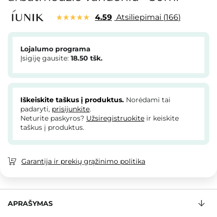
4.59
Atsiliepimai
166
Lojalumo programa
Įsigiję gausite:
18.50
tšk.
Iškeiskite taškus į produktus.
Norėdami tai
padaryti,
prisijunkite
.
Neturite paskyros?
Užsiregistruokite
ir keiskite
taškus į produktus.
Garantija ir prekių grąžinimo politika
APRAŠYMAS