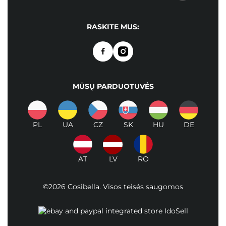
RASKITE MUS:
MŪSŲ PARDUOTUVĖS
PL
UA
CZ
SK
HU
DE
AT
LV
RO
©2026 Cosibella. Visos teisės saugomos