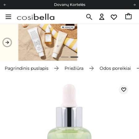
Dovanų Kortelės
Cosibella lojalumo programa
Nemokamas pristatymas nuo 40,00 €
Dovanų Kortelės
Pagrindinis puslapis
Priežiūra
Odos poreikiai