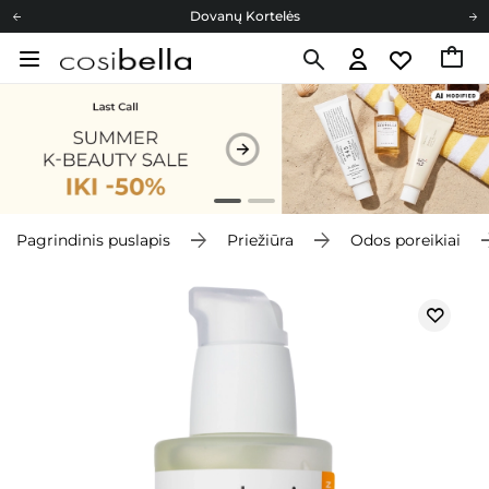
Dovanų Kortelės
Cosibella lojalumo programa
Nemokamas pristatymas nuo 40,00 €
Dovanų Kortelės
Pagrindinis puslapis
Priežiūra
Odos poreikiai