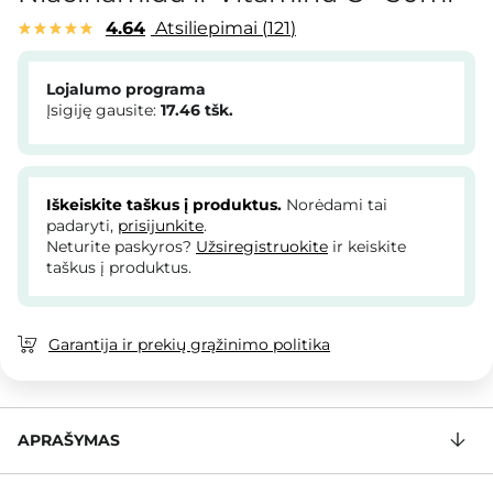
4.64
Atsiliepimai
121
Lojalumo programa
Įsigiję gausite:
17.46
tšk.
Iškeiskite taškus į produktus.
Norėdami tai
padaryti,
prisijunkite
.
Neturite paskyros?
Užsiregistruokite
ir keiskite
taškus į produktus.
Garantija ir prekių grąžinimo politika
APRAŠYMAS