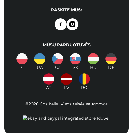
RASKITE MUS:
MŪSŲ PARDUOTUVĖS
PL
UA
CZ
SK
HU
DE
AT
LV
RO
©2026 Cosibella. Visos teisės saugomos