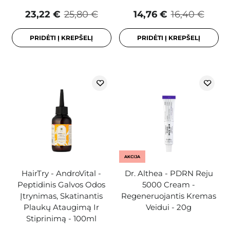
23,22 €
25,80 €
14,76 €
16,40 €
PRIDĖTI Į KREPŠELĮ
PRIDĖTI Į KREPŠELĮ
AKCIJA
HairTry - AndroVital -
Dr. Althea - PDRN Reju
Peptidinis Galvos Odos
5000 Cream -
Įtrynimas, Skatinantis
Regeneruojantis Kremas
Plaukų Ataugimą Ir
Veidui - 20g
Stiprinimą - 100ml