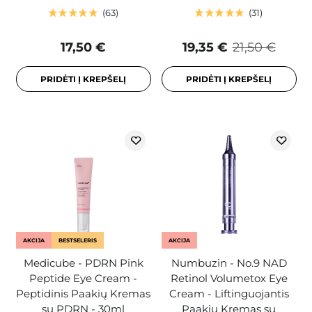
63
31
17,50 €
19,35 €
21,50 €
PRIDĖTI Į KREPŠELĮ
PRIDĖTI Į KREPŠELĮ
AKCIJA
BESTSELERIS
AKCIJA
Medicube - PDRN Pink
Numbuzin - No.9 NAD
Peptide Eye Cream -
Retinol Volumetox Eye
Peptidinis Paakių Kremas
Cream - Liftinguojantis
su PDRN - 30ml
Paakių Kremas su