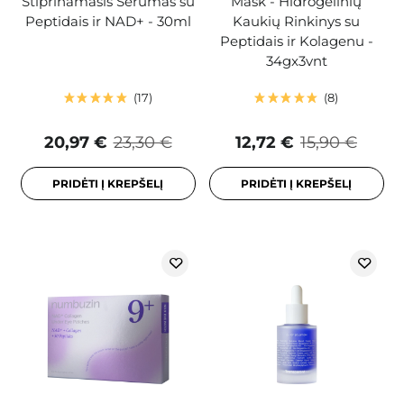
Stiprinamasis Serumas su
Mask - Hidrogelinių
Peptidais ir NAD+ - 30ml
Kaukių Rinkinys su
Peptidais ir Kolagenu -
34gx3vnt
17
8
20,97 €
23,30 €
12,72 €
15,90 €
PRIDĖTI Į KREPŠELĮ
PRIDĖTI Į KREPŠELĮ