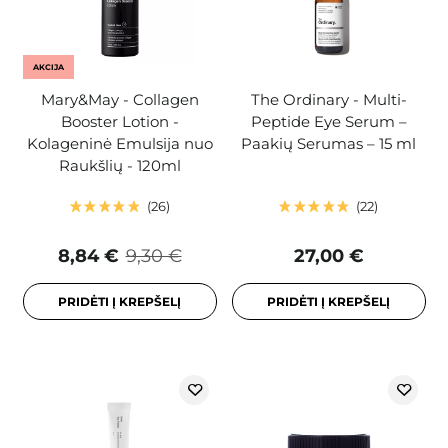
AKCIJA
Mary&May - Collagen
The Ordinary - Multi-
Booster Lotion -
Peptide Eye Serum –
Kolageninė Emulsija nuo
Paakių Serumas – 15 ml
Raukšlių - 120ml
26
22
8,84 €
9,30 €
27,00 €
PRIDĖTI Į KREPŠELĮ
PRIDĖTI Į KREPŠELĮ