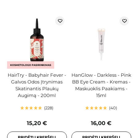
KOSMETOLOGO PASIRINKIMAS
HairTry - Babyhair Fever -
HanGlow - Darkless - Pink
Galvos Odos Įtrynimas
BB Eye Cream - Kremas -
Skatinantis Plaukų
Maskuoklis Paakiams -
Augimą - 200ml
15ml
228
40
15,20 €
16,00 €
PRIDĖTI Į KREPŠELĮ
PRIDĖTI Į KREPŠELĮ