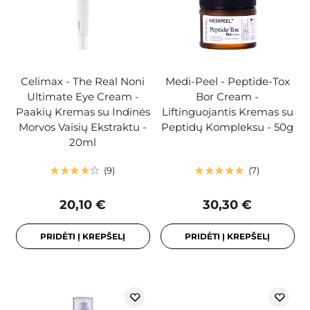
Celimax - The Real Noni
Medi-Peel - Peptide-Tox
Ultimate Eye Cream -
Bor Cream -
Paakių Kremas su Indinės
Liftinguojantis Kremas su
Morvos Vaisių Ekstraktu -
Peptidų Kompleksu - 50g
20ml
9
7
20,10 €
30,30 €
PRIDĖTI Į KREPŠELĮ
PRIDĖTI Į KREPŠELĮ