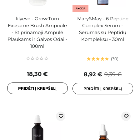
AKCIJA
lilyeve - Grow:Turn
Mary&May - 6 Peptide
Exosome Brush Ampoule
Complex Serum -
- Stiprinamoji Ampulė
Serumas su Peptidų
Plaukams ir Galvos Odai -
Kompleksu - 30ml
100ml
30
18,30 €
8,92 €
9,39 €
PRIDĖTI Į KREPŠELĮ
PRIDĖTI Į KREPŠELĮ