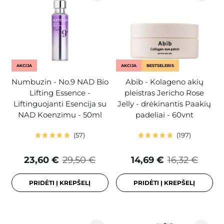
AKCIJA
AKCIJA
BESTSELERIS
Numbuzin - No.9 NAD Bio
Abib - Kolageno akių
Lifting Essence -
pleistras Jericho Rose
Liftinguojanti Esencija su
Jelly - drėkinantis Paakių
NAD Koenzimu - 50ml
padeliai - 60vnt
57
197
23,60 €
29,50 €
14,69 €
16,32 €
PRIDĖTI Į KREPŠELĮ
PRIDĖTI Į KREPŠELĮ