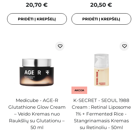
20,70 €
20,50 €
PRIDĖTI Į KREPŠELĮ
PRIDĖTI Į KREPŠELĮ
AKCIJA
Medicube - AGE-R
K-SECRET - SEOUL 1988
Glutathione Glow Cream
Cream : Retinal Liposome
– Veido Kremas nuo
1% + Fermented Rice -
Raukšlių su Glutationu –
Stangrinamasis Kremas
50 ml
su Retinoliu - 50ml