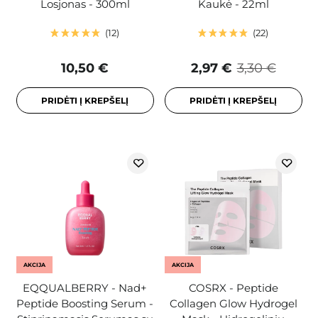
Losjonas - 300ml
Kaukė - 22ml
12
22
10,50 €
2,97 €
3,30 €
PRIDĖTI Į KREPŠELĮ
PRIDĖTI Į KREPŠELĮ
AKCIJA
AKCIJA
EQQUALBERRY - Nad+
COSRX - Peptide
Peptide Boosting Serum -
Collagen Glow Hydrogel