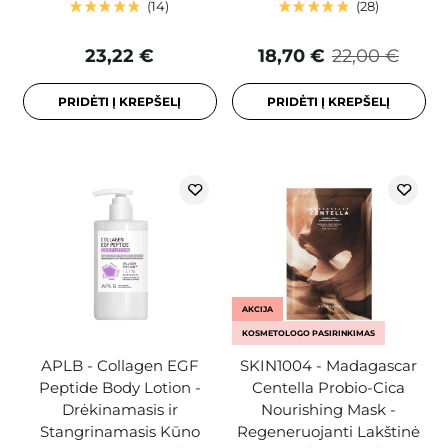
14
28
23,22 €
18,70 €
22,00 €
PRIDĖTI Į KREPŠELĮ
PRIDĖTI Į KREPŠELĮ
AKCIJA
KOSMETOLOGO PASIRINKIMAS
APLB - Collagen EGF
SKIN1004 - Madagascar
Peptide Body Lotion -
Centella Probio-Cica
Drėkinamasis ir
Nourishing Mask -
Stangrinamasis Kūno
Regeneruojanti Lakštinė