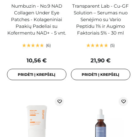
Numbuzin - No.9 NAD
Transparent Lab - Cu-GF
Collagen Under Eye
Solution – Serumas nuo
Patches - Kolageniniai
Senėjimo su Vario
Paakių Padeliai su
Peptidu 1% ir Augimo
Kofermentu NAD+ - 5 vnt.
Faktoriais 5% - 30 ml
6
5
10,56 €
21,90 €
PRIDĖTI Į KREPŠELĮ
PRIDĖTI Į KREPŠELĮ