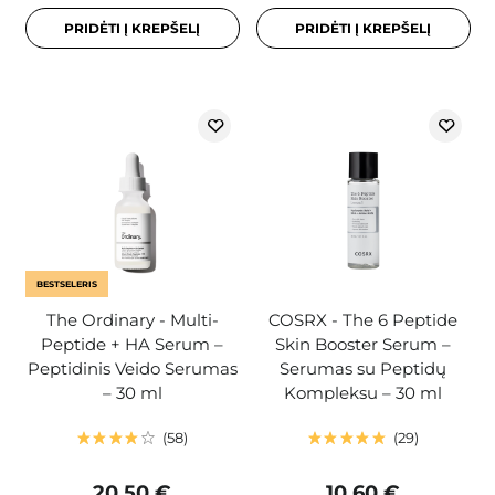
PRIDĖTI Į KREPŠELĮ
PRIDĖTI Į KREPŠELĮ
BESTSELERIS
The Ordinary - Multi-
COSRX - The 6 Peptide
Peptide + HA Serum –
Skin Booster Serum –
Peptidinis Veido Serumas
Serumas su Peptidų
– 30 ml
Kompleksu – 30 ml
58
29
20,50 €
10,60 €