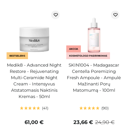
AKCIJA
BESTSELERIS
KOSMETOLOGO PASIRINKIMAS
Medik8 - Advanced Night
SKIN1004 - Madagascar
Restore - Rejuvenating
Centella Poremizing
Multi-Ceramide Night
Fresh Ampoule - Ampulė
Cream - Intensyvus
Mažinanti Porų
Atstatomasis Naktinis
Matomumą - 100ml
Kremas - 50ml
41
90
61,00 €
23,66 €
24,90 €