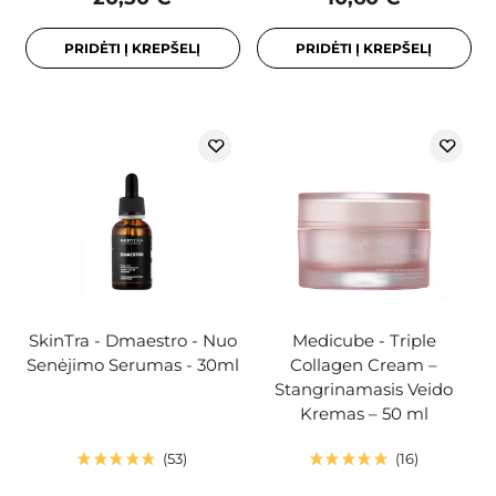
PRIDĖTI Į KREPŠELĮ
PRIDĖTI Į KREPŠELĮ
SkinTra - Dmaestro - Nuo
Medicube - Triple
Senėjimo Serumas - 30ml
Collagen Cream –
Stangrinamasis Veido
Kremas – 50 ml
53
16