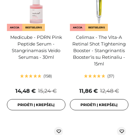
AKCIJA
BESTSELERIS
AKCIJA
BESTSELERIS
Medicube - PDRN Pink
Celimax - The Vita-A
Peptide Serum -
Retinal Shot Tightening
Stangrinamasis Veido
Booster - Stangrinantis
Serumas - 30ml
Booster'is su Retinaliu -
15ml
158
37
14,48 €
15,24 €
11,86 €
12,48 €
PRIDĖTI Į KREPŠELĮ
PRIDĖTI Į KREPŠELĮ