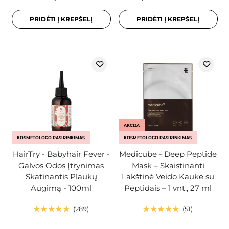
PRIDĖTI Į KREPŠELĮ
PRIDĖTI Į KREPŠELĮ
AKCIJA
KOSMETOLOGO PASIRINKIMAS
KOSMETOLOGO PASIRINKIMAS
HairTry - Babyhair Fever -
Medicube - Deep Peptide
Galvos Odos Įtrynimas
Mask – Skaistinanti
Skatinantis Plaukų
Lakštinė Veido Kaukė su
Augimą - 100ml
Peptidais – 1 vnt., 27 ml
289
51