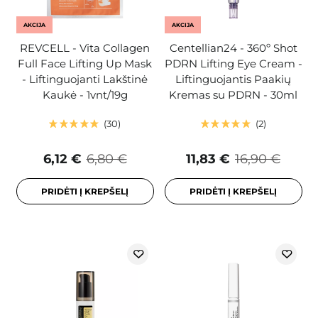
AKCIJA
AKCIJA
REVCELL - Vita Collagen
Centellian24 - 360º Shot
Full Face Lifting Up Mask
PDRN Lifting Eye Cream -
- Liftinguojanti Lakštinė
Liftinguojantis Paakių
Kaukė - 1vnt/19g
Kremas su PDRN - 30ml
30
2
6,12 €
6,80 €
11,83 €
16,90 €
PRIDĖTI Į KREPŠELĮ
PRIDĖTI Į KREPŠELĮ