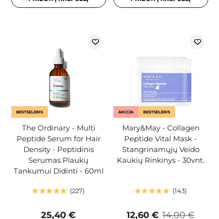
BESTSELERIS
AKCIJA
BESTSELERIS
The Ordinary - Multi
Mary&May - Collagen
Peptide Serum for Hair
Peptide Vital Mask -
Density - Peptidinis
Stangrinamųjų Veido
Serumas Plaukų
Kaukių Rinkinys - 30vnt.
Tankumui Didinti - 60ml
227
143
25,40 €
12,60 €
14,00 €