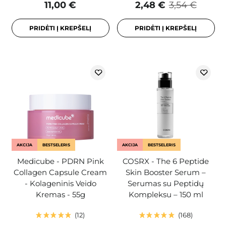
11,00 €
2,48 €
3,54 €
PRIDĖTI Į KREPŠELĮ
PRIDĖTI Į KREPŠELĮ
AKCIJA
BESTSELERIS
AKCIJA
BESTSELERIS
Medicube - PDRN Pink
COSRX - The 6 Peptide
Collagen Capsule Cream
Skin Booster Serum –
- Kolageninis Veido
Serumas su Peptidų
Kremas - 55g
Kompleksu – 150 ml
12
168