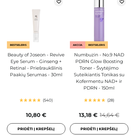
BESTSELERIS
AKCIJA
BESTSELERIS
Beauty of Joseon - Revive
Numbuzin - No.9 NAD
Eye Serum - Ginseng +
PDRN Glow Boosting
Retinal - Priešraukšlinis
Toner - Švytėjimo
Paakių Serumas - 30ml
Suteikiantis Tonikas su
Kofermentu NAD+ ir
PDRN - 150ml
540
28
10,80 €
13,18 €
14,64 €
PRIDĖTI Į KREPŠELĮ
PRIDĖTI Į KREPŠELĮ