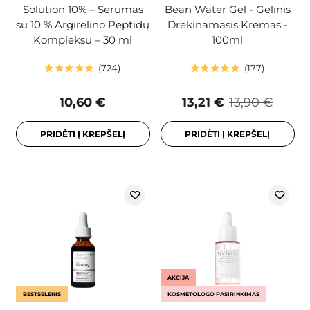
Solution 10% – Serumas
Bean Water Gel - Gelinis
su 10 % Argirelino Peptidų
Drėkinamasis Kremas -
Kompleksu – 30 ml
100ml
724
177
10,60 €
13,21 €
13,90 €
PRIDĖTI Į KREPŠELĮ
PRIDĖTI Į KREPŠELĮ
AKCIJA
BESTSELERIS
KOSMETOLOGO PASIRINKIMAS