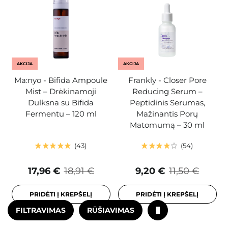
AKCIJA
AKCIJA
Ma:nyo - Bifida Ampoule
Frankly - Closer Pore
Mist – Drėkinamoji
Reducing Serum –
Dulksna su Bifida
Peptidinis Serumas,
Fermentu – 120 ml
Mažinantis Porų
Matomumą – 30 ml
43
54
17,96 €
18,91 €
9,20 €
11,50 €
PRIDĖTI Į KREPŠELĮ
PRIDĖTI Į KREPŠELĮ
FILTRAVIMAS
RŪŠIAVIMAS