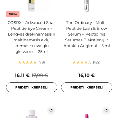
AKCIJA
COSRX - Advanced Snail
The Ordinary - Multi-
Peptide Eye Cream -
Peptide Lash & Brow
Lengvas drėkinamasis ir
Serum – Peptidinis
maitinamasis akių
Serumas Blakstienų ir
kremas su sraigių
Antakių Augimui – 5 ml
gleivėmis - 25ml
78
182
16,11 €
17,90 €
16,10 €
PRIDĖTI Į KREPŠELĮ
PRIDĖTI Į KREPŠELĮ