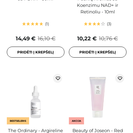
Koenzimu NAD+ ir
Retinoliu - 10ml
1
3
14,49 €
16,10 €
10,22 €
10,76 €
PRIDĖTI Į KREPŠELĮ
PRIDĖTI Į KREPŠELĮ
BESTSELERIS
AKCIJA
The Ordinary - Argireline
Beauty of Joseon - Red