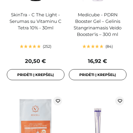
SkinTra - C The Light -
Medicube - PDRN
Serumas su Vitaminu C
Booster Gel – Gelinis
Tetra 10% - 30ml
Stangrinamasis Veido
Booster'is – 300 ml
252
84
20,50 €
16,92 €
PRIDĖTI Į KREPŠELĮ
PRIDĖTI Į KREPŠELĮ