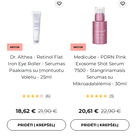
AKCIJA
AKCIJA
Dr. Althea - Retinol Flat
Medicube - PDRN Pink
Iron Eye Roller - Serumas
Exosome Shot Serum
Paakiams su Įmontuotu
7500 - Stangrinamasis
Voleliu - 25ml
Serumas su
Mikroadatėlėmis - 30ml
6
3
18,62 €
21,90 €
20,61 €
22,90 €
PRIDĖTI Į KREPŠELĮ
PRIDĖTI Į KREPŠELĮ