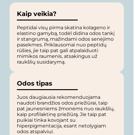
Kaip veikia?
Peptidai visų pirma skatina kolageno ir
elastino gamybą, todėl didina odos tankį
ir stangrumą, mažindami odos senėjimo
pasekmes. Priklausomai nuo peptidų
rūšies, jie taip pat gali atpalaiduoti
mimikos raumenis, atsakingus už
raukšlių susidarymą.
Odos tipas
Juos daugiausia rekomenduojama
naudoti brandžios odos priežiūrai, taip
pat jaunesniems žmonėms nuo raukšlių,
kaip profilaktinę priežiūrą. Jie taip pat
puikiai tinka kovojant su
hiperpigmentacija, esant netolygiam
odos atspalviui.