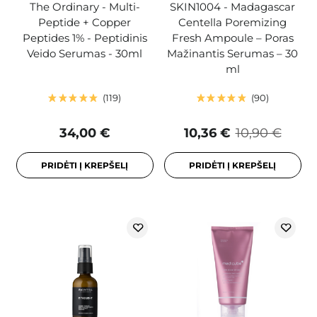
The Ordinary - Multi-
SKIN1004 - Madagascar
Peptide + Copper
Centella Poremizing
Peptides 1% - Peptidinis
Fresh Ampoule – Poras
Veido Serumas - 30ml
Mažinantis Serumas – 30
ml
119
90
34,00 €
10,36 €
10,90 €
PRIDĖTI Į KREPŠELĮ
PRIDĖTI Į KREPŠELĮ