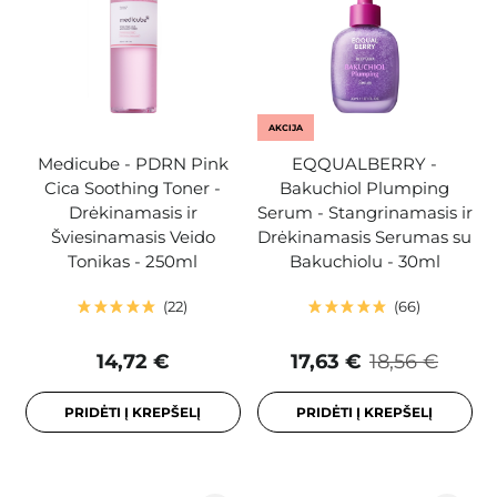
AKCIJA
Medicube - PDRN Pink
EQQUALBERRY -
Cica Soothing Toner -
Bakuchiol Plumping
Drėkinamasis ir
Serum - Stangrinamasis ir
Šviesinamasis Veido
Drėkinamasis Serumas su
Tonikas - 250ml
Bakuchiolu - 30ml
22
66
14,72 €
17,63 €
18,56 €
PRIDĖTI Į KREPŠELĮ
PRIDĖTI Į KREPŠELĮ