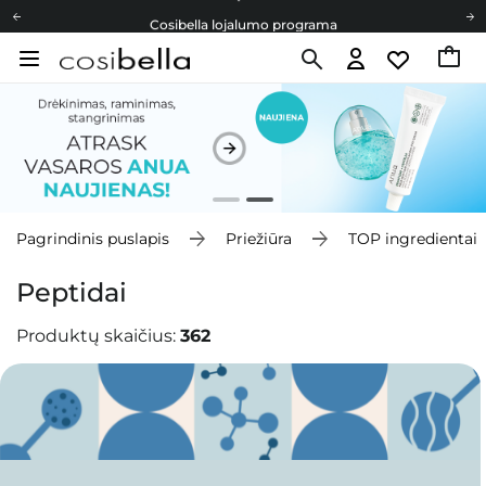
Cosibella lojalumo programa
Nemokamas pristatymas nuo 40,00 €
Dovanų Kortelės
Cosibella lojalumo programa
Nemokamas pristatymas nuo 40,00 €
Dovanų Kortelės
Pagrindinis puslapis
Priežiūra
TOP ingredientai
Peptidai
Produktų skaičius:
362