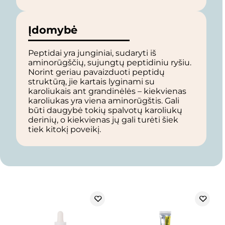
Įdomybė
Peptidai yra junginiai, sudaryti iš
aminorūgščių, sujungtų peptidiniu ryšiu.
Norint geriau pavaizduoti peptidų
struktūrą, jie kartais lyginami su
karoliukais ant grandinėlės – kiekvienas
karoliukas yra viena aminorūgštis. Gali
būti daugybė tokių spalvotų karoliukų
derinių, o kiekvienas jų gali turėti šiek
tiek kitokį poveikį.