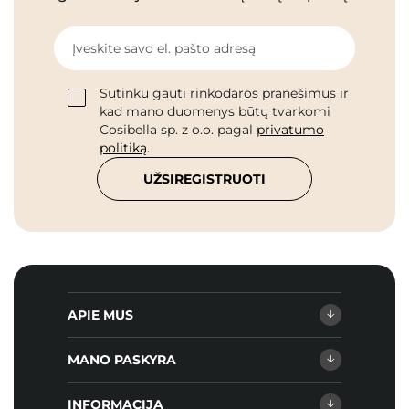
Įveskite savo el. pašto adresą
Sutinku gauti rinkodaros pranešimus ir
kad mano duomenys būtų tvarkomi
Cosibella sp. z o.o. pagal
privatumo
politiką
.
UŽSIREGISTRUOTI
APIE MUS
MANO PASKYRA
INFORMACIJA