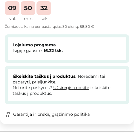
09
50
31
val.
min.
sek.
Žemiausia kaina per pastarąsias 30 dienų:
58,80 €
Lojalumo programa
Įsigiję gausite:
16.32
tšk.
Iškeiskite taškus į produktus.
Norėdami tai
padaryti,
prisijunkite
.
Neturite paskyros?
Užsiregistruokite
ir keiskite
taškus į produktus.
Garantija ir prekių grąžinimo politika