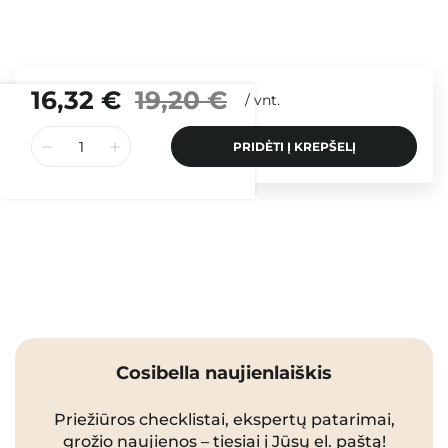
16,32 €
19,20 €
/
vnt.
PRIDĖTI Į KREPŠELĮ
Cosibella naujienlaiškis
Priežiūros checklistai, ekspertų patarimai,
grožio naujienos – tiesiai į Jūsų el. paštą!