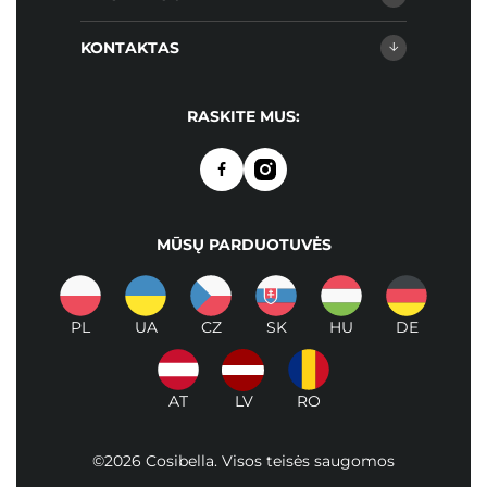
KONTAKTAS
RASKITE MUS:
MŪSŲ PARDUOTUVĖS
PL
UA
CZ
SK
HU
DE
AT
LV
RO
©2026 Cosibella. Visos teisės saugomos