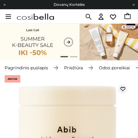
Dovanų Kortelės
Cosibella lojalumo programa
Nemokamas pristatymas nuo 40,00 €
Dovanų Kortelės
Pagrindinis puslapis
Priežiūra
Odos poreikiai
AKCIJA