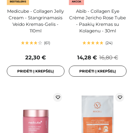
BESTSELERIS
AKCIJA
Medicube - Collagen Jelly
Abib - Collagen Eye
Cream - Stangrinamasis
Crème Jericho Rose Tube
Veido Kremas-Gelis -
- Paakių Kremas su
110ml
Kolagenu - 30ml
61
24
22,30 €
14,28 €
16,80 €
PRIDĖTI Į KREPŠELĮ
PRIDĖTI Į KREPŠELĮ