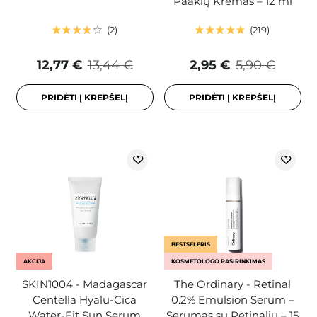
Paakių Kremas – 12 ml
2
219
12,77 €
13,44 €
2,95 €
5,90 €
PRIDĖTI Į KREPŠELĮ
PRIDĖTI Į KREPŠELĮ
BESTSELERIS
AKCIJA
KOSMETOLOGO PASIRINKIMAS
SKIN1004 - Madagascar
The Ordinary - Retinal
Centella Hyalu-Cica
0.2% Emulsion Serum –
Water-Fit Sun Serum
Serumas su Retinaliu – 15