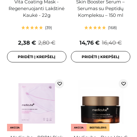
Vita Coating Mask -
Skin Booster Serum –
Regeneruojanti Lakštinė
Serumas su Peptidų
Kaukė - 22g
Kompleksu – 150 ml
39
168
2,38 €
2,80 €
14,76 €
16,40 €
PRIDĖTI Į KREPŠELĮ
PRIDĖTI Į KREPŠELĮ
AKCIJA
AKCIJA
BESTSELERIS