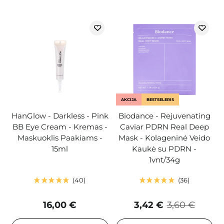
AKCIJA
BESTSELERIS
HanGlow - Darkless - Pink
Biodance - Rejuvenating
BB Eye Cream - Kremas -
Caviar PDRN Real Deep
Maskuoklis Paakiams -
Mask - Kolageninė Veido
15ml
Kaukė su PDRN -
1vnt/34g
40
36
16,00 €
3,42 €
3,60 €