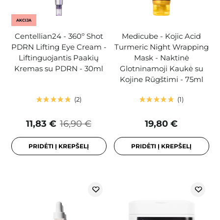
AKCIJA
Centellian24 - 360º Shot
Medicube - Kojic Acid
PDRN Lifting Eye Cream -
Turmeric Night Wrapping
Liftinguojantis Paakių
Mask - Naktinė
Kremas su PDRN - 30ml
Glotninamoji Kaukė su
Kojine Rūgštimi - 75ml
2
1
11,83 €
16,90 €
19,80 €
PRIDĖTI Į KREPŠELĮ
PRIDĖTI Į KREPŠELĮ