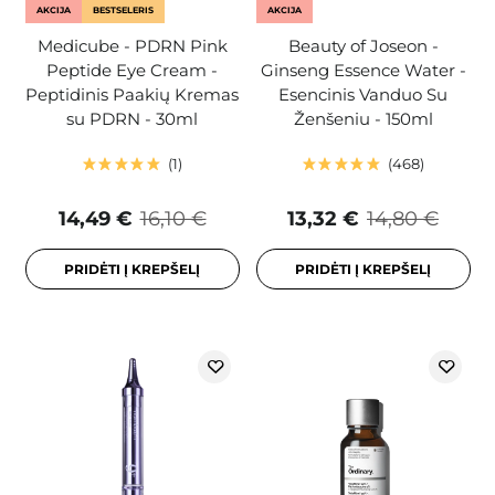
AKCIJA
BESTSELERIS
AKCIJA
Medicube - PDRN Pink
Beauty of Joseon -
Peptide Eye Cream -
Ginseng Essence Water -
Peptidinis Paakių Kremas
Esencinis Vanduo Su
su PDRN - 30ml
Ženšeniu - 150ml
1
468
14,49 €
16,10 €
13,32 €
14,80 €
PRIDĖTI Į KREPŠELĮ
PRIDĖTI Į KREPŠELĮ