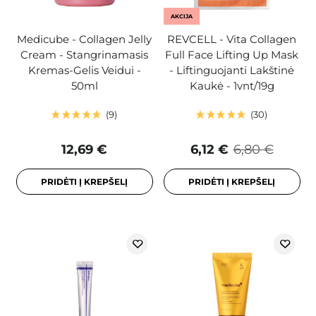
AKCIJA
Medicube - Collagen Jelly
REVCELL - Vita Collagen
Cream - Stangrinamasis
Full Face Lifting Up Mask
Kremas-Gelis Veidui -
- Liftinguojanti Lakštinė
50ml
Kaukė - 1vnt/19g
9
30
12,69 €
6,12 €
6,80 €
PRIDĖTI Į KREPŠELĮ
PRIDĖTI Į KREPŠELĮ