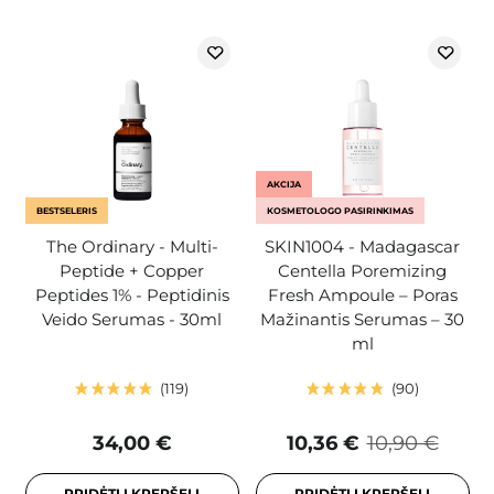
AKCIJA
BESTSELERIS
KOSMETOLOGO PASIRINKIMAS
The Ordinary - Multi-
SKIN1004 - Madagascar
Peptide + Copper
Centella Poremizing
Peptides 1% - Peptidinis
Fresh Ampoule – Poras
Veido Serumas - 30ml
Mažinantis Serumas – 30
ml
119
90
34,00 €
10,36 €
10,90 €
PRIDĖTI Į KREPŠELĮ
PRIDĖTI Į KREPŠELĮ