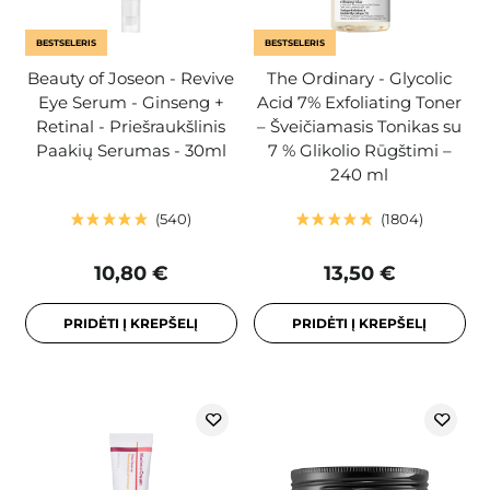
BESTSELERIS
BESTSELERIS
Beauty of Joseon - Revive
The Ordinary - Glycolic
Eye Serum - Ginseng +
Acid 7% Exfoliating Toner
Retinal - Priešraukšlinis
– Šveičiamasis Tonikas su
Paakių Serumas - 30ml
7 % Glikolio Rūgštimi –
240 ml
540
1804
10,80 €
13,50 €
PRIDĖTI Į KREPŠELĮ
PRIDĖTI Į KREPŠELĮ