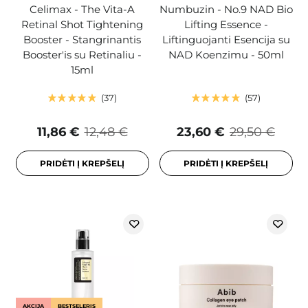
Celimax - The Vita-A
Numbuzin - No.9 NAD Bio
Retinal Shot Tightening
Lifting Essence -
Booster - Stangrinantis
Liftinguojanti Esencija su
Booster'is su Retinaliu -
NAD Koenzimu - 50ml
15ml
37
57
11,86 €
12,48 €
23,60 €
29,50 €
PRIDĖTI Į KREPŠELĮ
PRIDĖTI Į KREPŠELĮ
AKCIJA
BESTSELERIS