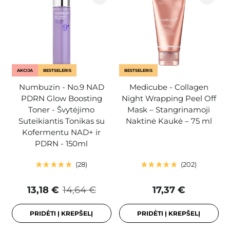
AKCIJA
BESTSELERIS
BESTSELERIS
Numbuzin - No.9 NAD
Medicube - Collagen
PDRN Glow Boosting
Night Wrapping Peel Off
Toner - Švytėjimo
Mask – Stangrinamoji
Suteikiantis Tonikas su
Naktinė Kaukė – 75 ml
Kofermentu NAD+ ir
PDRN - 150ml
28
202
13,18 €
14,64 €
17,37 €
PRIDĖTI Į KREPŠELĮ
PRIDĖTI Į KREPŠELĮ