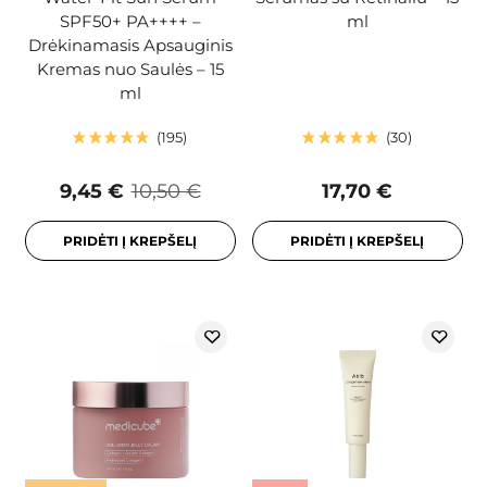
SPF50+ PA++++ –
ml
Drėkinamasis Apsauginis
Kremas nuo Saulės – 15
ml
195
30
9,45 €
10,50 €
17,70 €
PRIDĖTI Į KREPŠELĮ
PRIDĖTI Į KREPŠELĮ