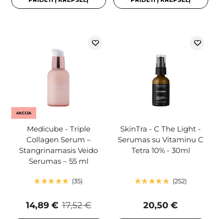
AKCIJA
Medicube - Triple
SkinTra - C The Light -
Collagen Serum –
Serumas su Vitaminu C
Stangrinamasis Veido
Tetra 10% - 30ml
Serumas – 55 ml
35
252
14,89 €
17,52 €
20,50 €