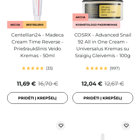
AKCIJA
AKCIJA
BESTSELERIS
KOSMETOLOGO PASIRINKIMAS
Centellian24 - Madeca
COSRX - Advanced Snail
Cream Time Reverse -
92 All in One Cream -
Priešraukšlinis Veido
Universalus Kremas su
Kremas - 50ml
Sraigių Gleivėmis - 100g
33
997
11,69 €
16,70 €
12,04 €
12,67 €
PRIDĖTI Į KREPŠELĮ
PRIDĖTI Į KREPŠELĮ