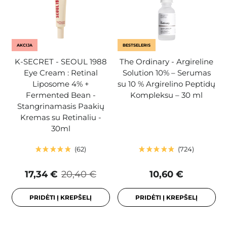
AKCIJA
BESTSELERIS
K-SECRET - SEOUL 1988
The Ordinary - Argireline
Eye Cream : Retinal
Solution 10% – Serumas
Liposome 4% +
su 10 % Argirelino Peptidų
Fermented Bean -
Kompleksu – 30 ml
Stangrinamasis Paakių
Kremas su Retinaliu -
30ml
62
724
17,34 €
20,40 €
10,60 €
PRIDĖTI Į KREPŠELĮ
PRIDĖTI Į KREPŠELĮ