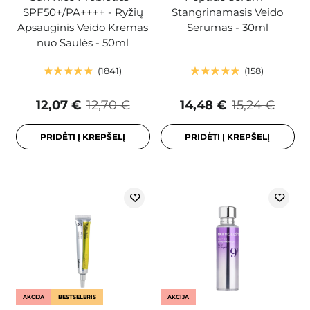
SPF50+/PA++++ - Ryžių
Stangrinamasis Veido
Apsauginis Veido Kremas
Serumas - 30ml
nuo Saulės - 50ml
1841
158
12,07 €
12,70 €
14,48 €
15,24 €
PRIDĖTI Į KREPŠELĮ
PRIDĖTI Į KREPŠELĮ
AKCIJA
BESTSELERIS
AKCIJA