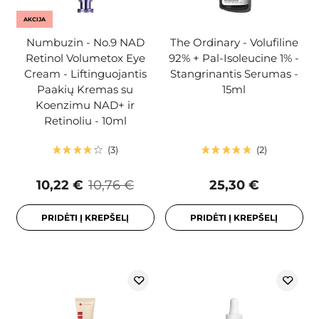
AKCIJA
Numbuzin - No.9 NAD
The Ordinary - Volufiline
Retinol Volumetox Eye
92% + Pal-Isoleucine 1% -
Cream - Liftinguojantis
Stangrinantis Serumas -
Paakių Kremas su
15ml
Koenzimu NAD+ ir
Retinoliu - 10ml
3
2
10,22 €
10,76 €
25,30 €
PRIDĖTI Į KREPŠELĮ
PRIDĖTI Į KREPŠELĮ