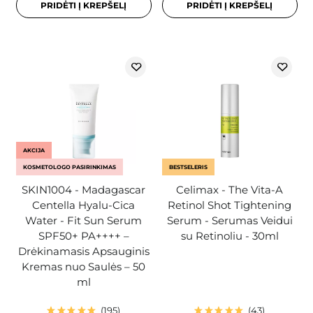
PRIDĖTI Į KREPŠELĮ
PRIDĖTI Į KREPŠELĮ
AKCIJA
KOSMETOLOGO PASIRINKIMAS
BESTSELERIS
SKIN1004 - Madagascar
Celimax - The Vita-A
Centella Hyalu-Cica
Retinol Shot Tightening
Water - Fit Sun Serum
Serum - Serumas Veidui
SPF50+ PA++++ –
su Retinoliu - 30ml
Drėkinamasis Apsauginis
Kremas nuo Saulės – 50
ml
195
43