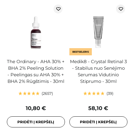
BESTSELERIS
The Ordinary - AHA 30% +
Medik8 - Crystal Retinal 3
BHA 2% Peeling Solution
- Stabilus nuo Senėjimo
- Peelingas su AHA 30% +
Serumas Vidutinio
BHA 2% Rūgštimis - 30ml
Stiprumo - 30ml
2657
39
10,80 €
58,10 €
PRIDĖTI Į KREPŠELĮ
PRIDĖTI Į KREPŠELĮ