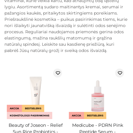
vitaminai, kurie veikia kartu, kad atnaujintų odą ląstelių
lygiu. Asortimentą sudaro maitinantys kremai, serumai ir
pažangios kaukės, pritaikytos skirtingiems poreikiams.
Priešraukšlinė kosmetika – puikus pasirinkimas tiems, kurie
nori išlaikyti jaunatvišką išvaizdą ir sulėtinti odos senėjimo
procesus. Reguliariai naudojamos priemonės gerina odos
elastingumą, mažina raukšlių matomumą ir grąžina
natūralų spindesį. Leiskite sau kasdienę priežiūrą, kuri
pabrėš Jūsų natūralų grožį ir sveiką odos išvaizdą.
AKCIJA
BESTSELERIS
KOSMETOLOGO PASIRINKIMAS
AKCIJA
BESTSELERIS
Beauty of Joseon - Relief
Medicube - PDRN Pink
Sun Rice Probiotics -
Peptide Serum -