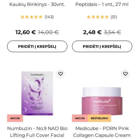
Kaukių Rinkinys - 30vnt.
Peptidais – 1 vnt., 27 ml
143
51
12,60 €
14,00 €
2,48 €
3,54 €
PRIDĖTI Į KREPŠELĮ
PRIDĖTI Į KREPŠELĮ
AKCIJA
AKCIJA
BESTSELERIS
Numbuzin - No.9 NAD Bio
Medicube - PDRN Pink
Lifting Full Cover Facial
Collagen Capsule Cream