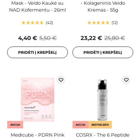
Mask - Veido Kaukė su
- Kolageninis Veido
NAD Kofermentu - 26ml
Kremas - 55g
42
12
4,40 €
5,50 €
23,22 €
25,80 €
PRIDĖTI Į KREPŠELĮ
PRIDĖTI Į KREPŠELĮ
AKCIJA
AKCIJA
BESTSELERIS
Medicube - PDRN Pink
COSRX - The 6 Peptide