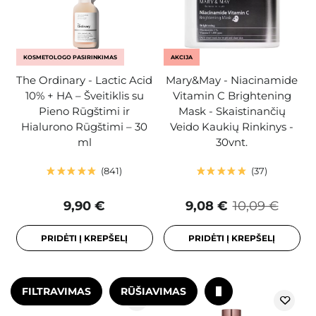
KOSMETOLOGO PASIRINKIMAS
AKCIJA
The Ordinary - Lactic Acid
Mary&May - Niacinamide
10% + HA – Šveitiklis su
Vitamin C Brightening
Pieno Rūgštimi ir
Mask - Skaistinančių
Hialurono Rūgštimi – 30
Veido Kaukių Rinkinys -
ml
30vnt.
841
37
9,90 €
9,08 €
10,09 €
PRIDĖTI Į KREPŠELĮ
PRIDĖTI Į KREPŠELĮ
FILTRAVIMAS
RŪŠIAVIMAS