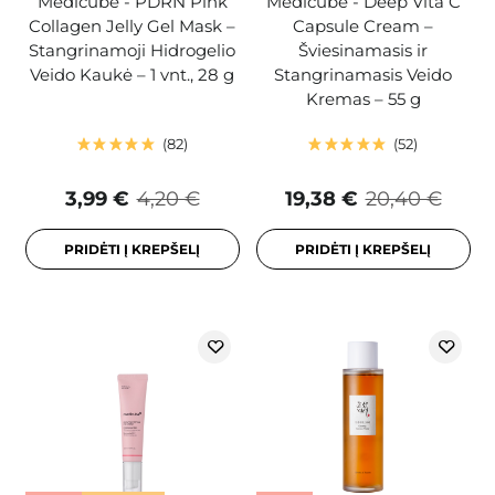
Medicube - PDRN Pink
Medicube - Deep Vita C
Collagen Jelly Gel Mask –
Capsule Cream –
Stangrinamoji Hidrogelio
Šviesinamasis ir
Veido Kaukė – 1 vnt., 28 g
Stangrinamasis Veido
Kremas – 55 g
82
52
3,99 €
4,20 €
19,38 €
20,40 €
PRIDĖTI Į KREPŠELĮ
PRIDĖTI Į KREPŠELĮ