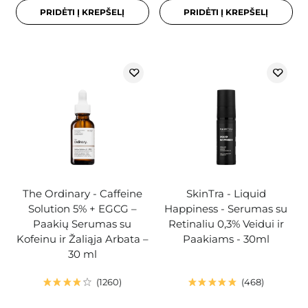
PRIDĖTI Į KREPŠELĮ
PRIDĖTI Į KREPŠELĮ
The Ordinary - Caffeine
SkinTra - Liquid
Solution 5% + EGCG –
Happiness - Serumas su
Paakių Serumas su
Retinaliu 0,3% Veidui ir
Kofeinu ir Žaliąja Arbata –
Paakiams - 30ml
30 ml
1260
468