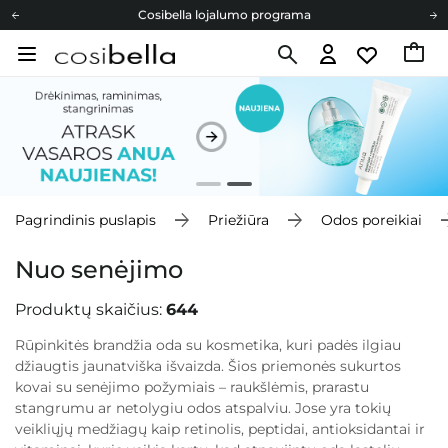
Cosibella lojalumo programa
Nemokamas pristatymas nuo 40,00 €
Dovanų Kortelės
Cosibella lojalumo programa
Nemokamas pristatymas nuo 40,00 €
Dovanų Kortelės
Pagrindinis puslapis
Priežiūra
Odos poreikiai
Nuo senėjimo
Produktų skaičius:
644
Rūpinkitės brandžia oda su kosmetika, kuri padės ilgiau
džiaugtis jaunatviška išvaizda. Šios priemonės sukurtos
kovai su senėjimo požymiais – raukšlėmis, prarastu
stangrumu ar netolygiu odos atspalviu. Jose yra tokių
veikliųjų medžiagų kaip retinolis, peptidai, antioksidantai ir