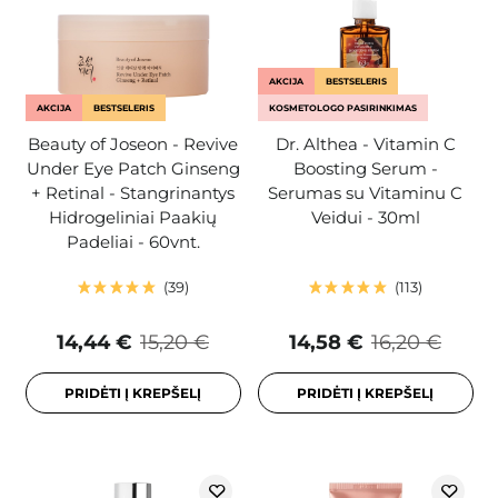
AKCIJA
BESTSELERIS
AKCIJA
BESTSELERIS
KOSMETOLOGO PASIRINKIMAS
Beauty of Joseon - Revive
Dr. Althea - Vitamin C
Under Eye Patch Ginseng
Boosting Serum -
+ Retinal - Stangrinantys
Serumas su Vitaminu C
Hidrogeliniai Paakių
Veidui - 30ml
Padeliai - 60vnt.
39
113
14,44 €
15,20 €
14,58 €
16,20 €
PRIDĖTI Į KREPŠELĮ
PRIDĖTI Į KREPŠELĮ