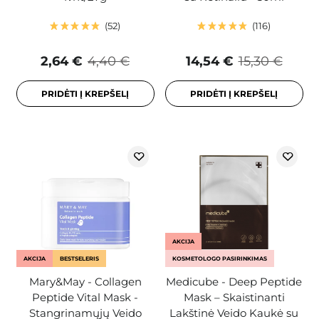
52
116
2,64 €
4,40 €
14,54 €
15,30 €
PRIDĖTI Į KREPŠELĮ
PRIDĖTI Į KREPŠELĮ
AKCIJA
AKCIJA
BESTSELERIS
KOSMETOLOGO PASIRINKIMAS
Mary&May - Collagen
Medicube - Deep Peptide
Peptide Vital Mask -
Mask – Skaistinanti
Stangrinamųjų Veido
Lakštinė Veido Kaukė su