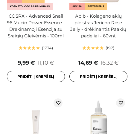
KOSMETOLOGO PASIRINKIMAS
AKCIJA
BESTSELERIS
COSRX - Advanced Snail
Abib - Kolageno akių
96 Mucin Power Essence -
pleistras Jericho Rose
Drėkinamoji Esencija su
Jelly - drėkinantis Paakių
Sraigių Gleivėmis - 100ml
padeliai - 60vnt
1734
197
9,99 €
11,10 €
14,69 €
16,32 €
PRIDĖTI Į KREPŠELĮ
PRIDĖTI Į KREPŠELĮ