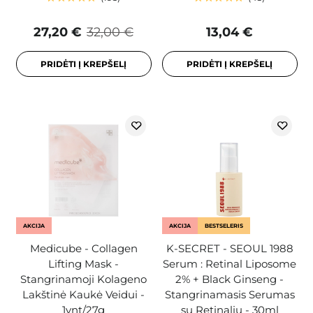
27,20 €
32,00 €
13,04 €
PRIDĖTI Į KREPŠELĮ
PRIDĖTI Į KREPŠELĮ
AKCIJA
AKCIJA
BESTSELERIS
Medicube - Collagen
K-SECRET - SEOUL 1988
Lifting Mask -
Serum : Retinal Liposome
Stangrinamoji Kolageno
2% + Black Ginseng -
Lakštinė Kaukė Veidui -
Stangrinamasis Serumas
1vnt/27g
su Retinaliu - 30ml