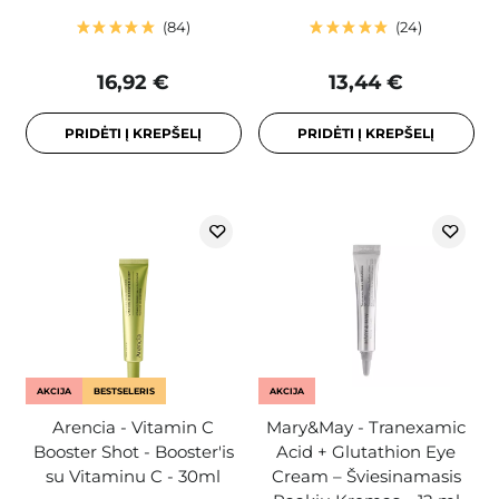
84
24
16,92 €
13,44 €
PRIDĖTI Į KREPŠELĮ
PRIDĖTI Į KREPŠELĮ
AKCIJA
BESTSELERIS
AKCIJA
Arencia - Vitamin C
Mary&May - Tranexamic
Booster Shot - Booster'is
Acid + Glutathion Eye
su Vitaminu C - 30ml
Cream – Šviesinamasis