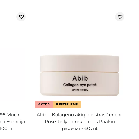
AKCIJA
BESTSELERIS
 96 Mucin
Abib - Kolageno akių pleistras Jericho
ji Esencija
Rose Jelly - drėkinantis Paakių
 100ml
padeliai - 60vnt