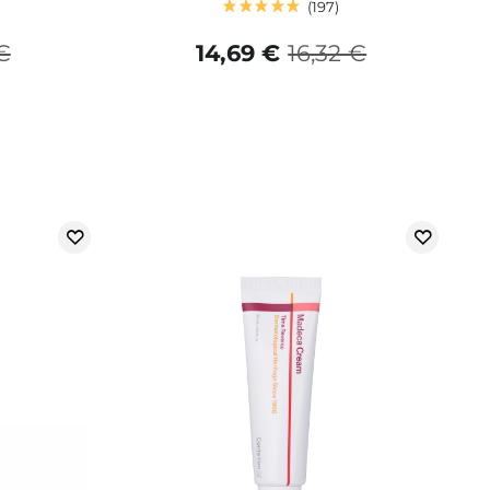
197
 €
14,69 €
16,32 €