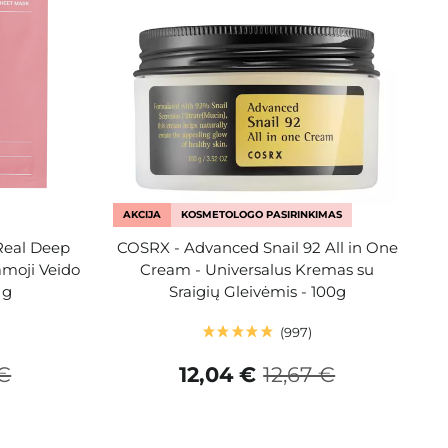
AKCIJA
KOSMETOLOGO PASIRINKIMAS
Real Deep
COSRX - Advanced Snail 92 All in One
moji Veido
Cream - Universalus Kremas su
 g
Sraigių Gleivėmis - 100g
997
€
12,04 €
12,67 €