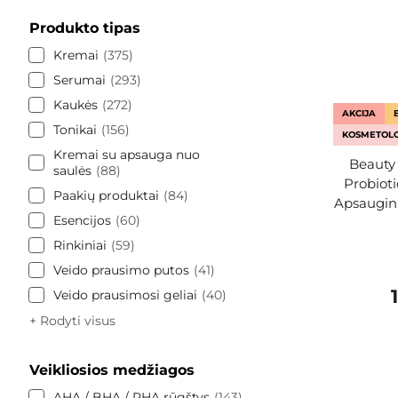
Produkto tipas
Kremai
375
Serumai
293
Kaukės
272
AKCIJA
Tonikai
156
KOSMETOLO
Kremai su apsauga nuo
Beauty 
saulės
88
Probiot
Paakių produktai
84
Apsaugini
Esencijos
60
Rinkiniai
59
Veido prausimo putos
41
Veido prausimosi geliai
40
+ Rodyti visus
Veikliosios medžiagos
AHA / BHA / PHA rūgštys
143