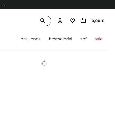
0,00 €
naujienos
bestseleriai
spf
sale