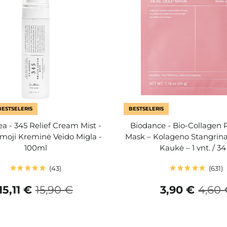
BESTSELERIS
BESTSELERIS
ea - 345 Relief Cream Mist -
Biodance - Bio-Collagen 
oji Kreminė Veido Migla -
Mask – Kolageno Stangrina
100ml
Kaukė – 1 vnt. / 34
43
631
15,11 €
15,90 €
3,90 €
4,60 