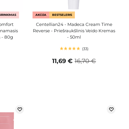
IRINKIMAS
AKCIJA
BESTSELERIS
omfort
Centellian24 - Madeca Cream Time
inamasis
Reverse - Priešraukšlinis Veido Kremas
 - 80g
- 50ml
33
11,69 €
16,70 €