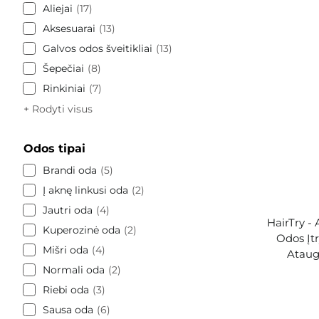
Aliejai
17
Aksesuarai
13
Galvos odos šveitikliai
13
Šepečiai
8
Rinkiniai
7
+ Rodyti visus
Odos tipai
Brandi oda
5
Į aknę linkusi oda
2
Jautri oda
4
HairTry - 
Kuperozinė oda
2
Odos Įt
Mišri oda
4
Ataug
Normali oda
2
Riebi oda
3
Sausa oda
6