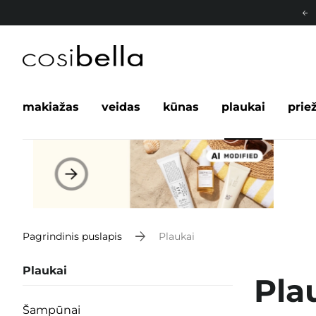
makiažas
veidas
kūnas
plaukai
prie
Pagrindinis puslapis
Plaukai
Plaukai
Pla
Šampūnai