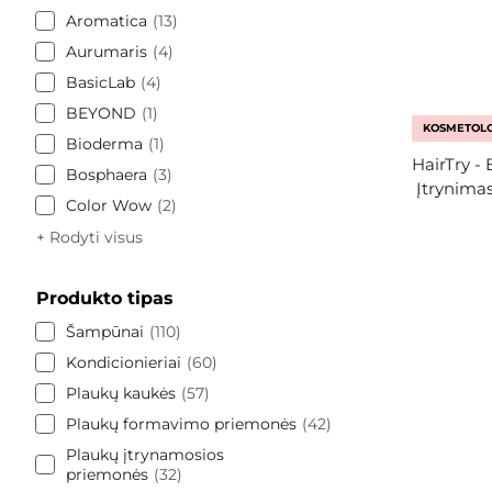
Aromatica
13
Aurumaris
4
BasicLab
4
BEYOND
1
KOSMETOLO
Bioderma
1
HairTry -
Bosphaera
3
Įtrynima
Color Wow
2
+ Rodyti visus
Produkto tipas
Šampūnai
110
Kondicionieriai
60
Plaukų kaukės
57
Plaukų formavimo priemonės
42
Plaukų įtrynamosios
priemonės
32