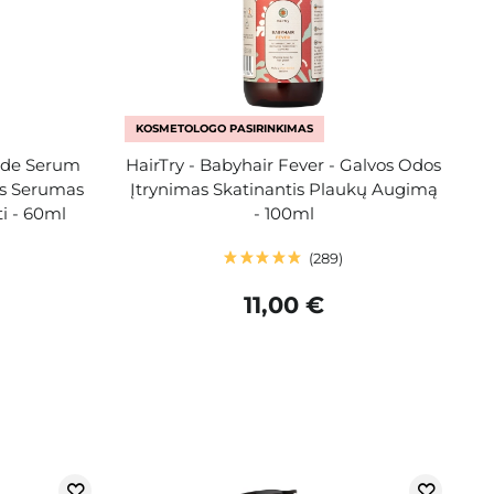
KOSMETOLOGO PASIRINKIMAS
tide Serum
HairTry - Babyhair Fever - Galvos Odos
nis Serumas
Įtrynimas Skatinantis Plaukų Augimą
i - 60ml
- 100ml
289
11,00 €