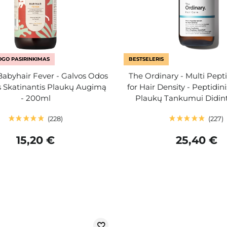
GO PASIRINKIMAS
BESTSELERIS
 Babyhair Fever - Galvos Odos
The Ordinary - Multi Pep
s Skatinantis Plaukų Augimą
for Hair Density - Peptidi
- 200ml
Plaukų Tankumui Didint
228
227
15,20 €
25,40 €