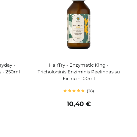
ryday -
HairTry - Enzymatic King -
s - 250ml
Trichologinis Enziminis Peelingas su
Ficinu - 100ml
28
10,40 €