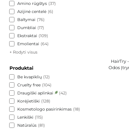
Amino rūgštys
37
Azijinė centelė
6
Baltymai
76
Dumbliai
17
Ekstraktai
109
Emolientai
64
+ Rodyti visus
HairTry 
Odos Įtry
Produktai
Be kvapiklių
12
Cruelty free
104
Draugiški aplinkai
42
Korėjietiški
128
Kosmetologo pasirinkimas
18
Lenkiški
115
Natūralūs
81