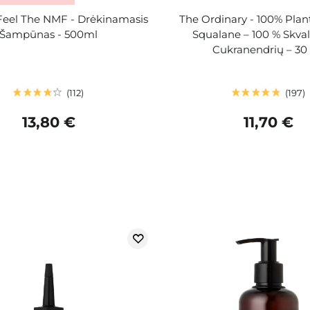
 Feel The NMF - Drėkinamasis
The Ordinary - 100% Plan
Šampūnas - 500ml
Squalane – 100 % Skval
Cukranendrių – 30
112
197
13,80 €
11,70 €