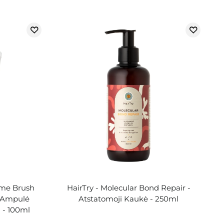
ome Brush
HairTry - Molecular Bond Repair -
i Ampulė
Atstatomoji Kaukė - 250ml
 - 100ml