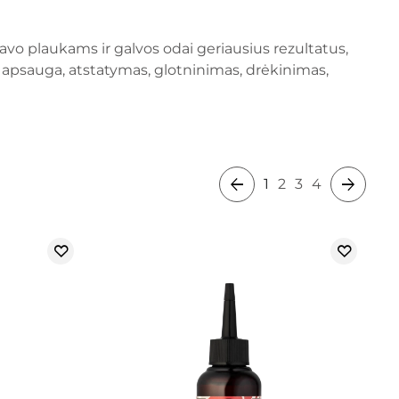
 tavo plaukams ir galvos odai geriausius rezultatus,
, apsauga, atstatymas, glotninimas, drėkinimas,
1
2
3
4