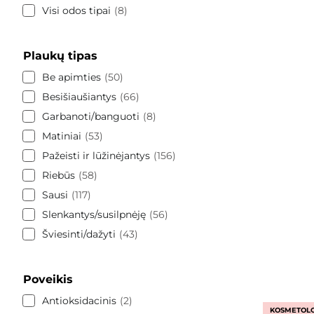
Visi odos tipai
8
Plaukų tipas
Be apimties
50
Besišiaušiantys
66
Garbanoti/banguoti
8
Matiniai
53
Pažeisti ir lūžinėjantys
156
Riebūs
58
Sausi
117
Slenkantys/susilpnėję
56
Šviesinti/dažyti
43
Poveikis
Antioksidacinis
2
KOSMETOLO