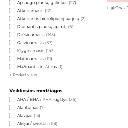
Apsaugo plaukų galiukus
27
HairTry -
Atkuriamasis
121
Atkuriantis hidrolipidinį barjerą
2
Didinantis plaukų apimtį
61
Drėkinamasis
145
Gaivinamasis
37
Išlyginamasis
143
Maitinamasis
111
Mažinantis inkštirus
1
+ Rodyti visus
Veikliosios medžiagos
AHA / BHA / PHA rūgštys
36
Alantoinas
7
Alavijas
13
Aliejai / sviestai
118