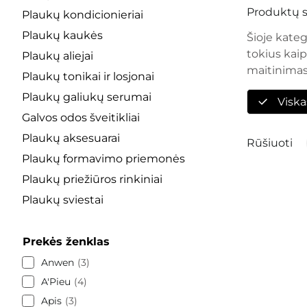
Produktų s
Plaukų kondicionieriai
Plaukų kaukės
Šioje kateg
tokius kaip
Plaukų aliejai
maitinimas,
Plaukų tonikai ir losjonai
Plaukų galiukų serumai
Viska
Galvos odos šveitikliai
Plaukų aksesuarai
Rūšiuoti
Plaukų formavimo priemonės
Plaukų priežiūros rinkiniai
Plaukų sviestai
Prekės ženklas
Anwen
3
A'Pieu
4
Apis
3