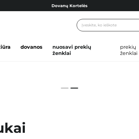
Dovanų Kortelės
Cosibella lojalumo programa
Nemokamas pristatymas nuo 40,00 €
Dovanų Kortelės
žiūra
dovanos
nuosavi prekių
prekių
ženklai
ženklai
ukai