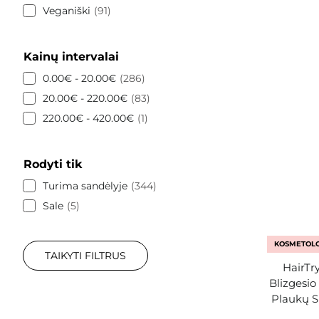
Veganiški
91
Kainų intervalai
0.00€ - 20.00€
286
20.00€ - 220.00€
83
220.00€ - 420.00€
1
Rodyti tik
Turima sandėlyje
344
Sale
5
KOSMETOLO
TAIKYTI FILTRUS
HairTry
Blizgesio
Plaukų S