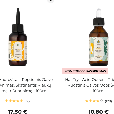
KOSMETOLOGO PASIRINKIMAS
AndroVital - Peptidinis Galvos
HairTry - Acid Queen - Tri
rynimas, Skatinantis Plaukų
Rūgštinis Galvos Odos Šve
imą Ir Stiprinimą - 100ml
100ml
63
128
17,50 €
10,80 €