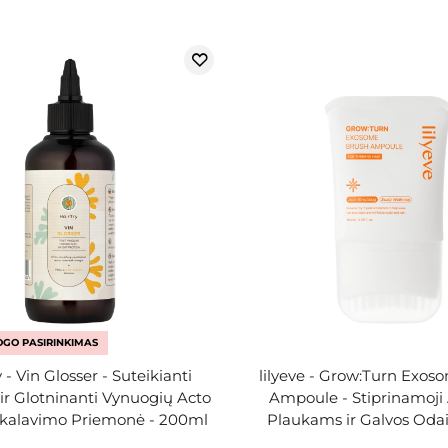
GO PASIRINKIMAS
 - Vin Glosser - Suteikianti
lilyeve - Grow:Turn Exos
 ir Glotninanti Vynuogių Acto
Ampoule - Stiprinamoj
kalavimo Priemonė - 200ml
Plaukams ir Galvos Odai