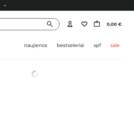
0,00 €
naujienos
bestseleriai
spf
sale