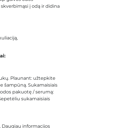
skverbimąsi į odą ir didina
liaciją,
ai:
aukų. Plaunant: užtepkite
ite šampūną. Sukamaisiais
 odos pakuotę / serumą:
epetėliu sukamaisiais
. Daugiau informacijos