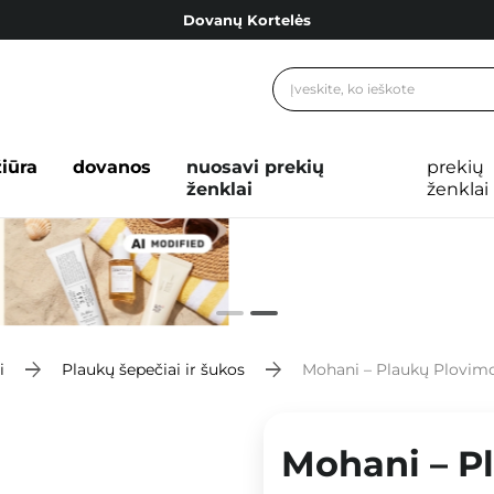
Dovanų Kortelės
Cosibella lojalumo programa
Nemokamas pristatymas nuo 40,00 €
Dovanų Kortelės
žiūra
dovanos
nuosavi prekių
prekių
ženklai
ženklai
i
Plaukų šepečiai ir šukos
Mohani – Plaukų Plovimo
Mohani – Pl