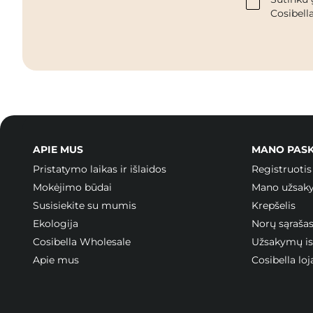
Cosibella
APIE MUS
MANO PAS
Pristatymo laikas ir išlaidos
Registruotis
Mokėjimo būdai
Mano užsak
Susisiekite su mumis
Krepšelis
Ekologija
Norų sąraša
Cosibella Wholesale
Užsakymų ist
Apie mus
Cosibella l