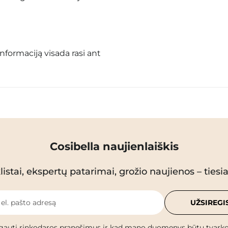
informaciją visada rasi ant
Cosibella naujienlaiškis
istai, ekspertų patarimai, grožio naujienos – tiesiai
 el. pašto adresą
UŽSIREGI
gauti rinkodaros pranešimus ir kad mano duomenys būtų tvark