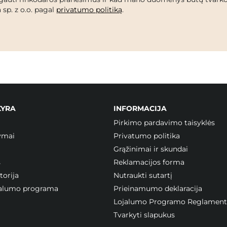
 sp. z o.o. pagal
privatumo politiką
.
KYRA
INFORMACIJA
Pirkimo pardavimo taisyklės
ymai
Privatumo politika
Grąžinimai ir skundai
s
Reklamacijos forma
orija
Nutraukti sutartį
ojalumo programa
Prieinamumo deklaracija
Lojalumo Programo Reglament
Tvarkyti slapukus