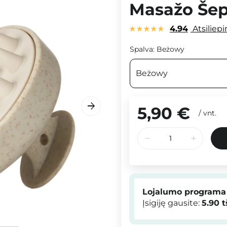
Masažo Šep
4.94
Atsiliep
Spalva:
Beżowy
Beżowy
5,90 €
/
vnt.
Lojalumo programa
Įsigiję gausite:
5.90
t