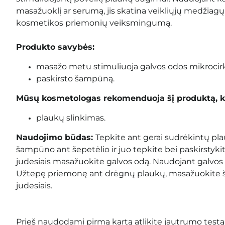
masažuoklį ar serumą, jis skatina veikliųjų medžiagų 
kosmetikos priemonių veiksmingumą.
Produkto savybės:
masažo metu stimuliuoja galvos odos mikrocirku
paskirsto šampūną.
Mūsų kosmetologas rekomenduoja šį produktą, k
plaukų slinkimas.
Naudojimo būdas:
Tepkite ant gerai sudrėkintų pl
šampūno ant šepetėlio ir juo tepkite bei paskirstyk
judesiais masažuokite galvos odą. Naudojant galvos
Užtepę priemonę ant drėgnų plaukų, masažuokite š
judesiais.
Prieš naudodami pirmą kartą atlikite jautrumo testą