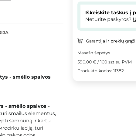
Iškeiskite taškus į 
Neturite paskyros?
U
IJA
Garantija ir prekių grąž
Masažo šepetys
590,00 €
/
100 szt
su PVM
Produkto kodas: 11382
tys - smėlio spalvos
s - smėlio spalvos
-
s turi smailus elementus,
epti šampūną ir kartu
ocirkuliaciją, turi
aip galvos odos