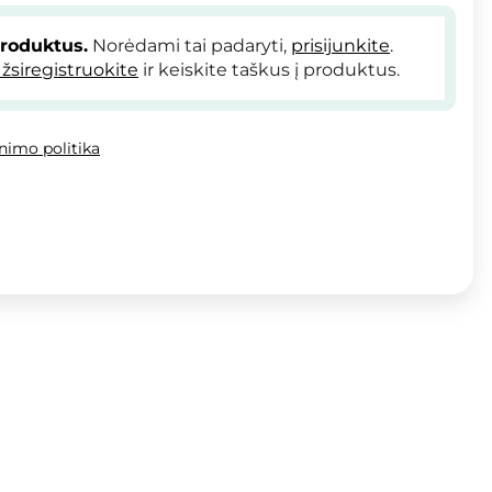
produktus.
Norėdami tai padaryti,
prisijunkite
.
žsiregistruokite
ir keiskite taškus į produktus.
inimo politika