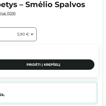
etys – Smėlio Spalvos
imai
109
5,90 €
PRIDĖTI Į KREPŠELĮ
šk.