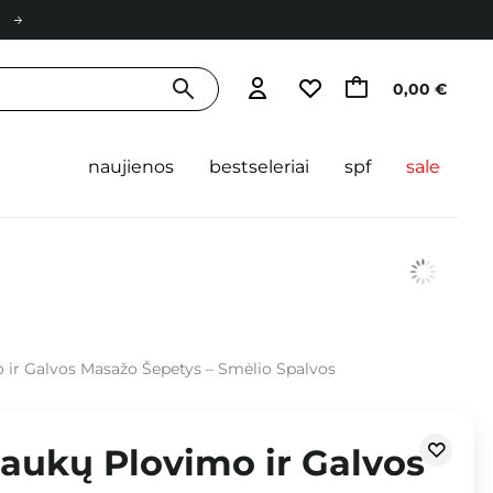
0,00 €
naujienos
bestseleriai
spf
sale
 ir Galvos Masažo Šepetys – Smėlio Spalvos
aukų Plovimo ir Galvos