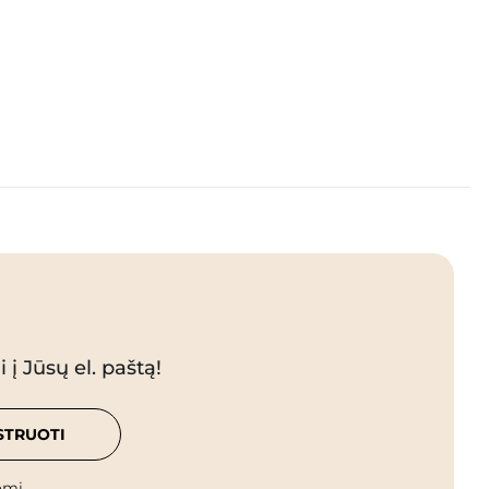
 į Jūsų el. paštą!
STRUOTI
omi