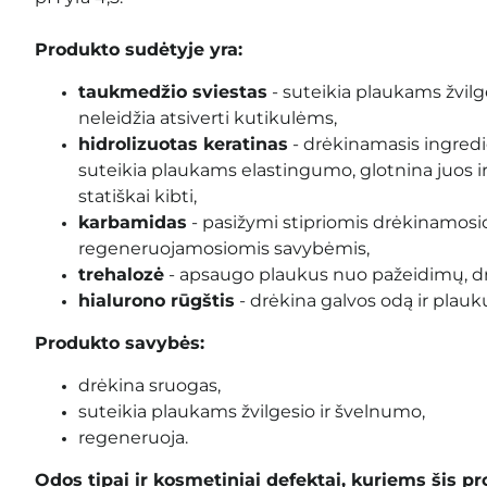
Produkto sudėtyje yra:
taukmedžio sviestas
- suteikia plaukams žvilg
neleidžia atsiverti kutikulėms,
hidrolizuotas keratinas
- drėkinamasis ingredie
suteikia plaukams elastingumo, glotnina juos i
statiškai kibti,
karbamidas
- pasižymi stipriomis drėkinamosio
regeneruojamosiomis savybėmis,
trehalozė
- apsaugo plaukus nuo pažeidimų, dr
hialurono rūgštis
- drėkina galvos odą ir plauku
Produkto savybės:
drėkina sruogas,
suteikia plaukams žvilgesio ir švelnumo,
regeneruoja.
Odos tipai ir kosmetiniai defektai, kuriems šis pr