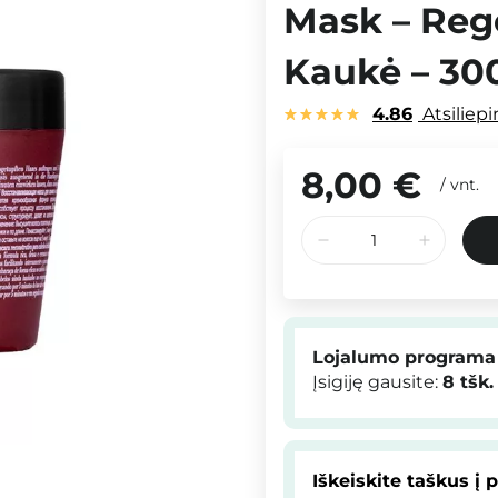
Mask – Reg
Kaukė – 30
4.86
Atsiliep
8,00 €
/
vnt.
Lojalumo programa
Įsigiję gausite:
8
tšk.
Iškeiskite taškus į 