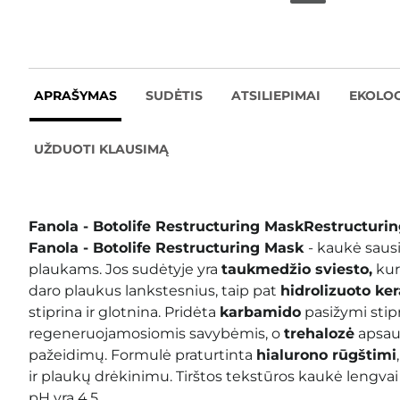
APRAŠYMAS
SUDĖTIS
ATSILIEPIMAI
EKOLOG
UŽDUOTI KLAUSIMĄ
Fanola - Botolife Restructuring Mask
Restructuri
Fanola - Botolife Restructuring Mask
- kaukė saus
plaukams. Jos sudėtyje yra
taukmedžio sviesto,
kur
daro plaukus lankstesnius, taip pat
hidrolizuoto ker
stiprina ir glotnina. Pridėta
karbamido
pasižymi stip
regeneruojamosiomis savybėmis, o
trehalozė
apsau
pažeidimų. Formulė praturtinta
hialurono rūgštimi
ir plaukų drėkinimu. Tirštos tekstūros kaukė lengvai 
pH yra 4,5.