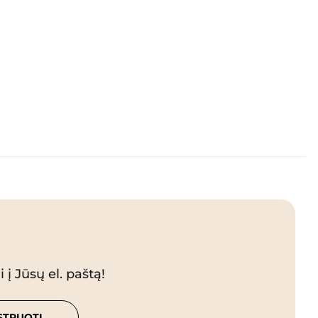
 į Jūsų el. paštą!
STRUOTI