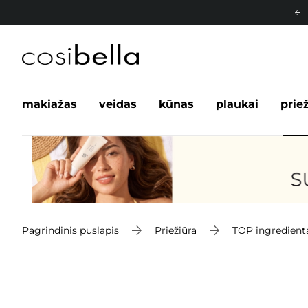
makiažas
veidas
kūnas
plaukai
prie
Pagrindinis puslapis
Priežiūra
TOP ingredient