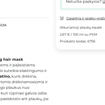
Neturite paskyros?
U
Garantija ir prekių grąž
IJA
Atkuriamoji plaukų kaukė
2,67 €
/
100 ml
su PVM
Produkto kodas: 6756
ng
hair mask
iems ir pažeistiems
is suteikia elastingumo ir
atino,
kuris drėkina,
riomis drėkinamosiomis ir
go plaukus nuo
, kuri rūpinasi galvos odos
pasiskirsto ant plaukų, jos