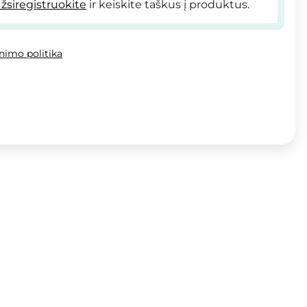
žsiregistruokite
ir keiskite taškus į produktus.
inimo politika