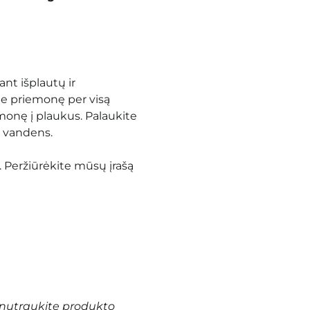
nt išplautų ir
te priemonę per visą
monę į plaukus. Palaukite
u vandens.
. Peržiūrėkite mūsų įrašą
nutraukite produkto