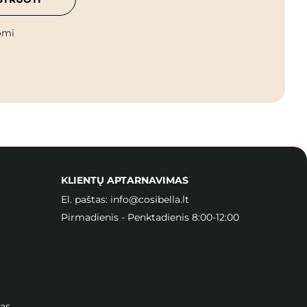
omi
KLIENTŲ APTARNAVIMAS
El. paštas:
info@cosibella.lt
Pirmadienis - Penktadienis 8:00-12:00
as