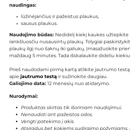
naudingas:
lūžinėjančius ir pažeistus plaukus,
sausus plaukus.
Naudojimo būdas:
Nedidelį kiekį kaukės užtepkite a
rankšluosčiu nusausintų plaukų. Tolygiai paskirstyki
plaukų ilgį nuo šaknų iki galiukų. Įmasažuokite prie
maždaug 5 minutes. Tada išskalaukite dideliu kieki
Prieš naudodami pirmą kartą atlikite jautrumo testą
apie
jautrumo testą
ir sužinokite daugiau.
Galiojimo data:
12 mėnesių nuo atidarymo.
Nurodymai:
Produktas skirtas tik išoriniam naudojimui.
Nenaudoti ant pažeistos odos.
Vengti patekimo į akis.
Atsiradus bet kokiems sudirgimo požymiams, 