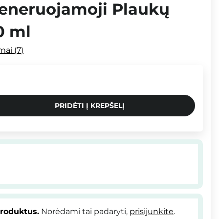
eneruojamoji Plaukų
0 ml
imai
7
PRIDĖTI Į KREPŠELĮ
produktus.
Norėdami tai padaryti,
prisijunkite
.