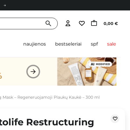
0,00 €
naujienos
bestseleriai
spf
sale
ng Mask – Regeneruojamoji Plaukų Kaukė – 300 ml
tolife Restructuring