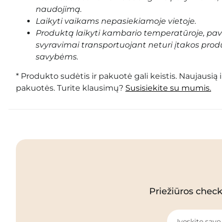
naudojimą.
Laikyti vaikams nepasiekiamoje vietoje.
Produktą laikyti kambario temperatūroje, pa
svyravimai transportuojant neturi įtakos prod
savybėms.
* Produkto sudėtis ir pakuotė gali keistis. Naujausią 
pakuotės. Turite klausimų?
Susisiekite su mumis.
Priežiūros checkl
Įveskite savo