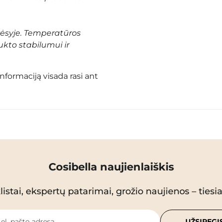
vėsyje. Temperatūros
ukto stabilumui ir
informaciją visada rasi ant
Cosibella naujienlaiškis
istai, ekspertų patarimai, grožio naujienos – tiesiai
 el. pašto adresą
UŽSIREGI