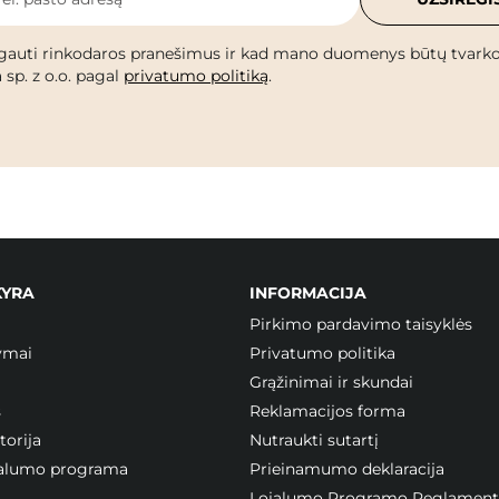
gauti rinkodaros pranešimus ir kad mano duomenys būtų tvark
 sp. z o.o. pagal
privatumo politiką
.
KYRA
INFORMACIJA
Pirkimo pardavimo taisyklės
ymai
Privatumo politika
Grąžinimai ir skundai
s
Reklamacijos forma
orija
Nutraukti sutartį
ojalumo programa
Prieinamumo deklaracija
Lojalumo Programo Reglament