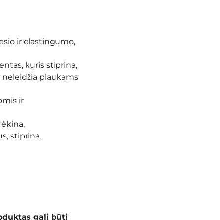
esio ir elastingumo,
ntas, kuris stiprina,
r neleidžia plaukams
mis ir
ėkina,
s, stiprina.
oduktas gali būti