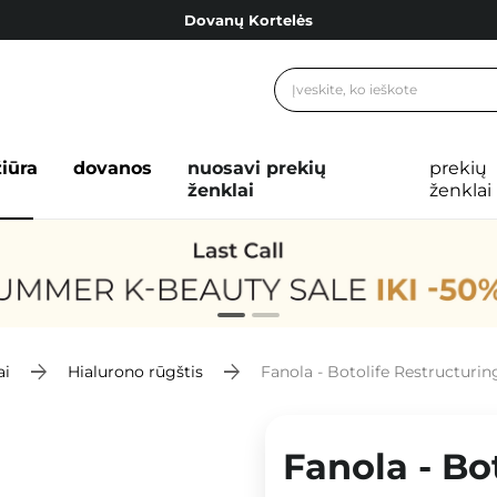
Dovanų Kortelės
Cosibella lojalumo programa
Nemokamas pristatymas nuo 40,00 €
Dovanų Kortelės
žiūra
dovanos
nuosavi prekių
prekių
ženklai
ženklai
ai
Hialurono rūgštis
Fanola - Botolife Restructuri
Fanola - Bo