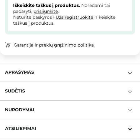
Iškeiskite taškus į produktus.
Norėdami tai
padaryti,
prisijunkite
.
Neturite paskyros?
Užsiregistruokite
ir keiskite
taškus į produktus.
Garantija ir prekių grąžinimo politika
APRAŠYMAS
SUDĖTIS
NURODYMAI
ATSILIEPIMAI