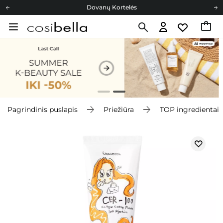
Dovanų Kortelės
Cosibella lojalumo programa
Nemokamas pristatymas nuo 40,00 €
Dovanų Kortelės
Pagrindinis puslapis
Priežiūra
TOP ingredientai