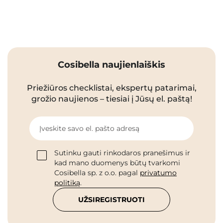
Cosibella naujienlaiškis
Priežiūros checklistai, ekspertų patarimai,
grožio naujienos – tiesiai į Jūsų el. paštą!
Įveskite savo el. pašto adresą
Sutinku gauti rinkodaros pranešimus ir
kad mano duomenys būtų tvarkomi
Cosibella sp. z o.o. pagal
privatumo
politiką
.
UŽSIREGISTRUOTI