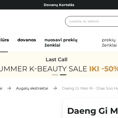
Dovanų Kortelės
Cosibella lojalumo programa
Nemokamas pristatymas nuo 40,00 €
Dovanų Kortelės
žiūra
dovanos
nuosavi prekių
prekių
ženklai
ženklai
ai
Augalų ekstraktai
Daeng Gi Meo Ri - Dlae Soo Hai
Daeng Gi Me