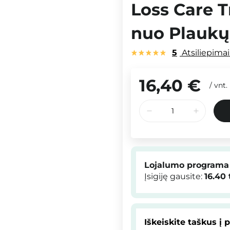
Loss Care 
nuo Plaukų
5
Atsiliepima
16,40 €
/
vnt.
Lojalumo programa
Įsigiję gausite:
16.40
Iškeiskite taškus į 