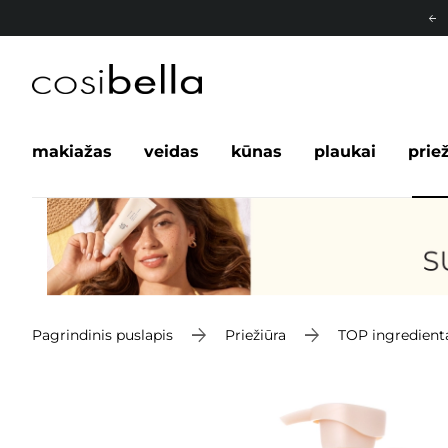
makiažas
veidas
kūnas
plaukai
prie
Pagrindinis puslapis
Priežiūra
TOP ingredient