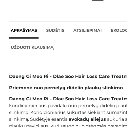
APRAŠYMAS
SUDĖTIS
ATSILIEPIMAI
EKOLOG
UŽDUOTI KLAUSIMĄ
Daeng Gi Meo Ri - Dlae Soo Hair Loss Care Treat
Priemonė nuo pernelyg didelio plaukų slinkimo
Daeng Gi Meo Ri - Dlae Soo Hair Loss Care Trea
kondicionieriaus pavidalu nuo pernelyg didelio pla
slinkimo. Kondicionierius sukurtas siekiant sumažint
slinkimą. Sudėtyje esantis
avokadų aliejus
sukuria 
plaukų paviršiaus, kuri saugo nuo drėgmės praradim