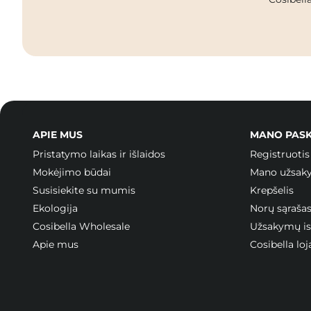
APIE MUS
MANO PAS
Pristatymo laikas ir išlaidos
Registruotis
Mokėjimo būdai
Mano užsak
Susisiekite su mumis
Krepšelis
Ekologija
Norų sąraša
Cosibella Wholesale
Užsakymų ist
Apie mus
Cosibella l