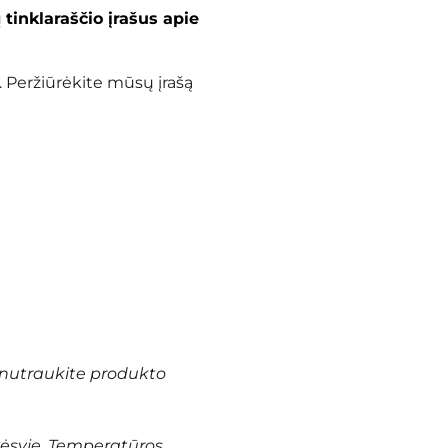
ų
tinklaraščio įrašus apie
. Peržiūrėkite mūsų įrašą
nutraukite produkto
vėsyje. Temperatūros