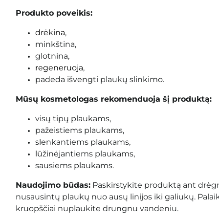
Produkto poveikis:
drėkina
,
minkština,
glotnina,
regeneruoja
,
padeda išvengti plaukų slinkimo.
Mūsų kosmetologas rekomenduoja šį produktą:
visų tipų plaukams,
pažeistiems plaukams,
slenkantiems plaukams,
lūžinėjantiems plaukams,
sausiems plaukams.
Naudojimo būdas:
Paskirstykite produktą ant drėg
nusausintų plaukų nuo ausų linijos iki galiukų. Palai
kruopščiai nuplaukite drungnu vandeniu.