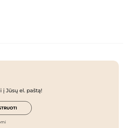
 į Jūsų el. paštą!
STRUOTI
omi