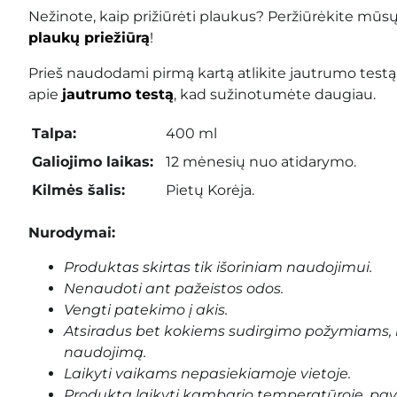
Nežinote, kaip prižiūrėti plaukus? Peržiūrėkite mūs
plaukų priežiūrą
!
Prieš naudodami pirmą kartą atlikite jautrumo testą
apie
jautrumo testą
, kad sužinotumėte daugiau.
Talpa:
400 ml
Galiojimo laikas:
12 mėnesių nuo atidarymo.
Kilmės šalis:
Pietų Korėja.
Nurodymai:
Produktas skirtas tik išoriniam naudojimui.
Nenaudoti ant pažeistos odos.
Vengti patekimo į akis.
Atsiradus bet kokiems sudirgimo požymiams, 
naudojimą.
Laikyti vaikams nepasiekiamoje vietoje.
Produktą laikyti kambario temperatūroje, pa