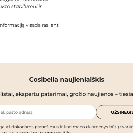
ukto stabilumui ir
informaciją visada rasi ant
Cosibella naujienlaiškis
istai, ekspertų patarimai, grožio naujienos – tiesiai
 el. pašto adresą
UŽSIREGI
gauti rinkodaros pranešimus ir kad mano duomenys būtų tvark
 sp. z o.o. pagal
privatumo politiką
.