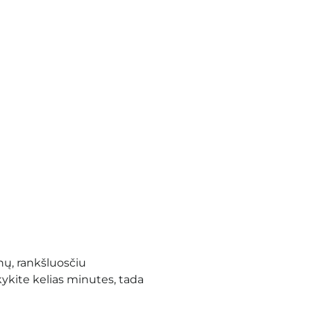
nų, rankšluosčiu
kykite kelias minutes, tada