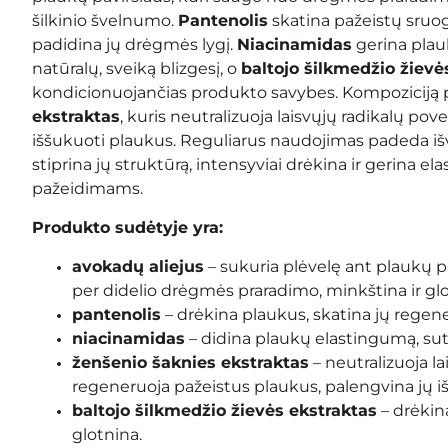
šilkinio švelnumo.
Pantenolis
skatina pažeistų sruo
padidina jų drėgmės lygį.
Niacinamidas
gerina plau
natūralų, sveiką blizgesį, o
baltojo šilkmedžio žievė
kondicionuojančias produkto savybes. Kompoziciją 
ekstraktas
, kuris neutralizuoja laisvųjų radikalų pov
iššukuoti plaukus. Reguliarus naudojimas padeda iš
stiprina jų struktūrą, intensyviai drėkina ir gerina 
pažeidimams.
Produkto sudėtyje yra:
avokadų aliejus
– sukuria plėvelę ant plaukų p
per didelio drėgmės praradimo, minkština ir glo
pantenolis
– drėkina plaukus, skatina jų regene
niacinamidas
– didina plaukų elastingumą, sute
ženšenio šaknies ekstraktas
– neutralizuoja la
regeneruoja pažeistus plaukus, palengvina jų i
baltojo šilkmedžio žievės ekstraktas
– drėkina
glotnina.