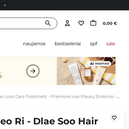
0,00 €
naujienos
bestseleriai
spf
sale
r Loss Care Treatment - Priemonė nuo Plaukų Slinkimo - 400ml
o Ri - Dlae Soo Hair