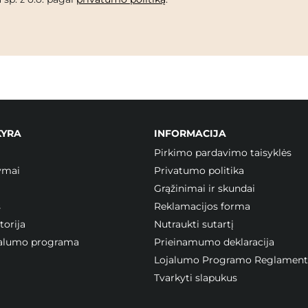
KYRA
INFORMACIJA
Pirkimo pardavimo taisyklės
ymai
Privatumo politika
Grąžinimai ir skundai
s
Reklamacijos forma
orija
Nutraukti sutartį
ojalumo programa
Prieinamumo deklaracija
Lojalumo Programo Reglament
Tvarkyti slapukus