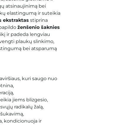
gų atsinaujinimą bei
kų elastingumą ir suteikia
s ekstraktas
stiprina
papildo
ženšenio šaknies
eikį ir padeda lengviau
vengti plaukų slinkimo,
elastingumą bei atsparumą
aviršiaus, kuri saugo nuo
tnina,
raciją,
ikia jiems blizgesio,
isvųjų radikalų žalą,
ššukavimą,
, kondicionuoja ir