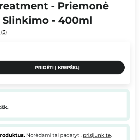
Treatment - Priemonė
 Slinkimo - 400ml
i
3
PRIDĖTI Į KREPŠELĮ
tšk.
produktus.
Norėdami tai padaryti,
prisijunkite
.