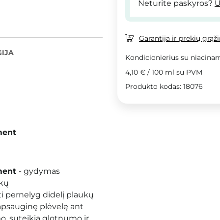
Neturite paskyros?
U
Garantija ir prekių grąž
IJA
Kondicionierius su niacinam
4,10 €
/
100 ml
su PVM
Produkto kodas: 18076
ment
tment
- gydymas
ukų
i pernelyg didelį plaukų
apsauginę plėvelę ant
o, suteikia glotnumo ir