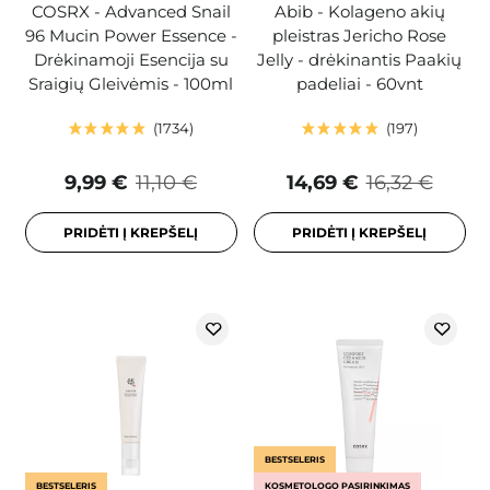
COSRX - Advanced Snail
Abib - Kolageno akių
96 Mucin Power Essence -
pleistras Jericho Rose
Drėkinamoji Esencija su
Jelly - drėkinantis Paakių
Sraigių Gleivėmis - 100ml
padeliai - 60vnt
1734
197
9,99 €
11,10 €
14,69 €
16,32 €
PRIDĖTI Į KREPŠELĮ
PRIDĖTI Į KREPŠELĮ
BESTSELERIS
BESTSELERIS
KOSMETOLOGO PASIRINKIMAS