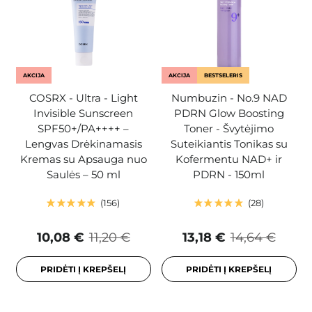
AKCIJA
AKCIJA
BESTSELERIS
COSRX - Ultra - Light
Numbuzin - No.9 NAD
Invisible Sunscreen
PDRN Glow Boosting
SPF50+/PA++++ –
Toner - Švytėjimo
Lengvas Drėkinamasis
Suteikiantis Tonikas su
Kremas su Apsauga nuo
Kofermentu NAD+ ir
Saulės – 50 ml
PDRN - 150ml
156
28
10,08 €
11,20 €
13,18 €
14,64 €
PRIDĖTI Į KREPŠELĮ
PRIDĖTI Į KREPŠELĮ