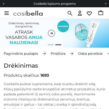
Cosibella lojalumo programa
Nemokamas pristatymas nuo 40,00 €
Dovanų Kortelės
Cosibella lojalumo programa
Nemokamas pristatymas nuo 40,00 €
Dovanų Kortelės
Pagrindinis puslapis
Priežiūra
Odos poreikiai
Drėkinimas
Produktų skaičius:
1693
Cosibella puikiai suprantame, kaip svarbu drėkinti odą.
Mūsų pasiūlyme rasite kruopščiai atrinktus produktus, kurie
padeda patenkinti šį esminį odos poreikį. Asortimente
siūlome intensyviai drėkinančius serumus, kremus,
emulsijas ir gelius – tai raktas į sveiką ir spindinčią odą.