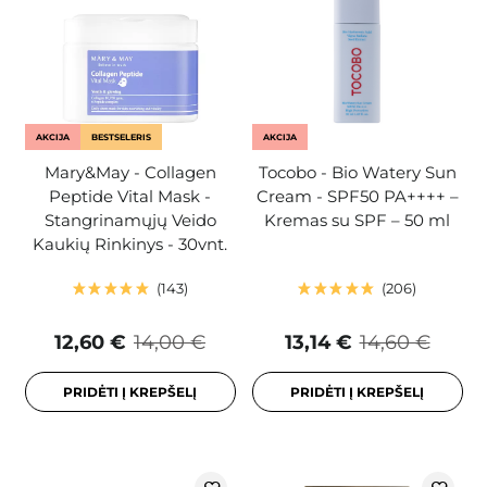
AKCIJA
BESTSELERIS
AKCIJA
Mary&May - Collagen
Tocobo - Bio Watery Sun
Peptide Vital Mask -
Cream - SPF50 PA++++ –
Stangrinamųjų Veido
Kremas su SPF – 50 ml
Kaukių Rinkinys - 30vnt.
143
206
12,60 €
14,00 €
13,14 €
14,60 €
PRIDĖTI Į KREPŠELĮ
PRIDĖTI Į KREPŠELĮ