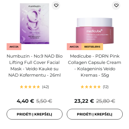
AKCIJA
AKCIJA
BESTSELERIS
Numbuzin - No.9 NAD Bio
Medicube - PDRN Pink
Lifting Full Cover Facial
Collagen Capsule Cream
Mask - Veido Kaukė su
- Kolageninis Veido
NAD Kofermentu - 26ml
Kremas - 55g
42
12
4,40 €
5,50 €
23,22 €
25,80 €
PRIDĖTI Į KREPŠELĮ
PRIDĖTI Į KREPŠELĮ