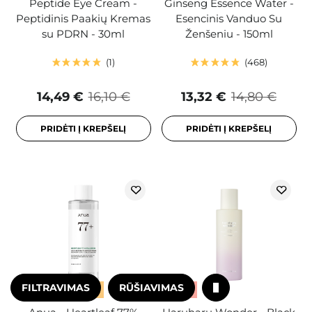
Peptide Eye Cream -
Ginseng Essence Water -
Peptidinis Paakių Kremas
Esencinis Vanduo Su
su PDRN - 30ml
Ženšeniu - 150ml
1
468
14,49 €
16,10 €
13,32 €
14,80 €
PRIDĖTI Į KREPŠELĮ
PRIDĖTI Į KREPŠELĮ
FILTRAVIMAS
RŪŠIAVIMAS
AKCIJA
BESTSELERIS
AKCIJA