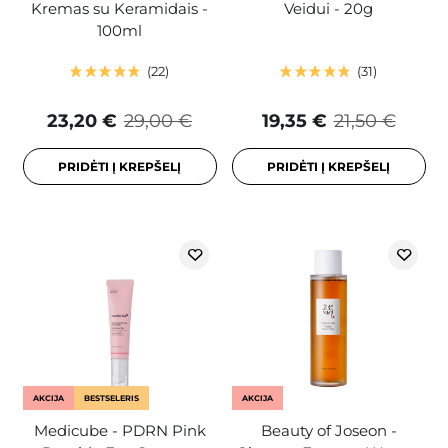
Kremas su Keramidais -
Veidui - 20g
100ml
22
31
23,20 €
29,00 €
19,35 €
21,50 €
PRIDĖTI Į KREPŠELĮ
PRIDĖTI Į KREPŠELĮ
AKCIJA
BESTSELERIS
AKCIJA
Medicube - PDRN Pink
Beauty of Joseon -