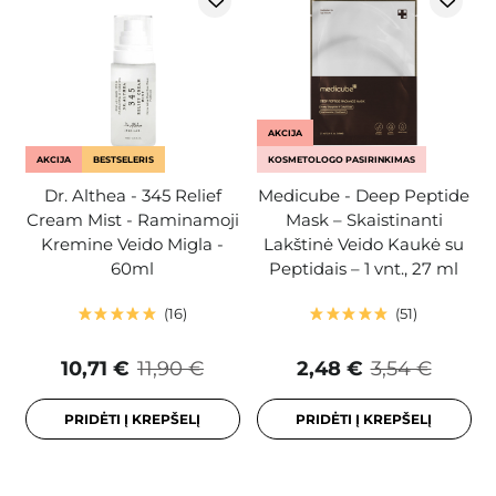
AKCIJA
AKCIJA
BESTSELERIS
KOSMETOLOGO PASIRINKIMAS
Dr. Althea - 345 Relief
Medicube - Deep Peptide
Cream Mist - Raminamoji
Mask – Skaistinanti
Kremine Veido Migla -
Lakštinė Veido Kaukė su
60ml
Peptidais – 1 vnt., 27 ml
16
51
10,71 €
11,90 €
2,48 €
3,54 €
PRIDĖTI Į KREPŠELĮ
PRIDĖTI Į KREPŠELĮ