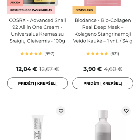
AKCIJA
KOSMETOLOGO PASIRINKIMAS
BESTSELERIS
COSRX - Advanced Snail
Biodance - Bio-Collagen
92 All in One Cream -
Real Deep Mask –
Universalus Kremas su
Kolageno Stangrinamoji
Sraigių Gleivėmis - 100g
Veido Kaukė – 1 vnt. / 34 g
997
631
12,04 €
12,67 €
3,90 €
4,60 €
PRIDĖTI Į KREPŠELĮ
PRIDĖTI Į KREPŠELĮ