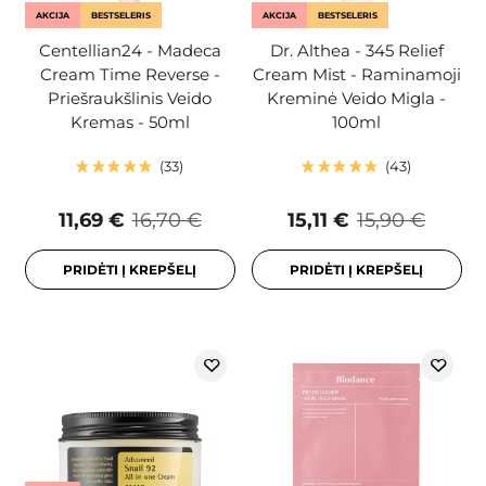
AKCIJA
BESTSELERIS
AKCIJA
BESTSELERIS
Centellian24 - Madeca
Dr. Althea - 345 Relief
Cream Time Reverse -
Cream Mist - Raminamoji
Priešraukšlinis Veido
Kreminė Veido Migla -
Kremas - 50ml
100ml
33
43
11,69 €
16,70 €
15,11 €
15,90 €
PRIDĖTI Į KREPŠELĮ
PRIDĖTI Į KREPŠELĮ