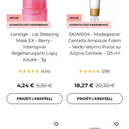
AKCIJA
AKCIJA
KOSMETOLOGO PASIRINKIMAS
KOSMETOLOGO PASIRINKIMAS
Laneige - Lip Sleeping
SKIN1004 - Madagascar
Mask EX - Berry -
Centella Ampoule Foam
Intensyviai
– Veido Valymo Putos su
Regeneruojanti Lūpų
Azijine Centele – 125 ml
Kaukė - 3g
424
218
4,24 €
5,30 €
18,27 €
20,30 €
PRIDĖTI Į KREPŠELĮ
PRIDĖTI Į KREPŠELĮ