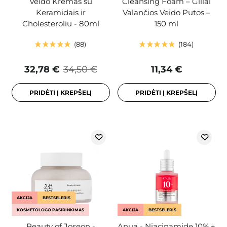
Veido Kremas su
Cleansing Foam – Giliai
Keramidais ir
Valančios Veido Putos –
Cholesteroliu - 80ml
150 ml
88
184
32,78 €
34,50 €
11,34 €
PRIDĖTI Į KREPŠELĮ
PRIDĖTI Į KREPŠELĮ
AKCIJA
BESTSELERIS
KOSMETOLOGO PASIRINKIMAS
AKCIJA
BESTSELERIS
Beauty of Joseon -
Anua - Niacinamide 10% +