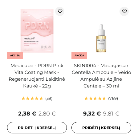
AKCIJA
AKCIJA
Medicube - PDRN Pink
SKIN1004 - Madagascar
Vita Coating Mask -
Centella Ampoule – Veido
Regeneruojanti Lakštinė
Ampulė su Azijine
Kaukė - 22g
Centele – 30 ml
39
769
2,38 €
2,80 €
9,32 €
9,81 €
PRIDĖTI Į KREPŠELĮ
PRIDĖTI Į KREPŠELĮ