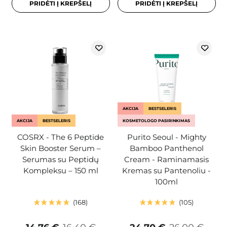
PRIDĖTI Į KREPŠELĮ
PRIDĖTI Į KREPŠELĮ
AKCIJA
BESTSELERIS
AKCIJA
BESTSELERIS
KOSMETOLOGO PASIRINKIMAS
COSRX - The 6 Peptide
Purito Seoul - Mighty
Skin Booster Serum –
Bamboo Panthenol
Serumas su Peptidų
Cream - Raminamasis
Kompleksu – 150 ml
Kremas su Pantenoliu -
100ml
168
105