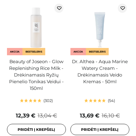
AKCIJA
BESTSELERIS
AKCIJA
BESTSELERIS
Beauty of Joseon - Glow
Dr. Althea - Aqua Marine
Replenishing Rice Milk -
Watery Cream -
Drėkinamasis Ryžių
Drėkinamasis Veido
Pienelio Tonikas Veidui -
Kremas - 50ml
150ml
302
54
12,39 €
13,04 €
13,69 €
16,10 €
PRIDĖTI Į KREPŠELĮ
PRIDĖTI Į KREPŠELĮ