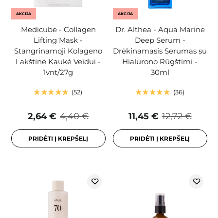
AKCIJA
AKCIJA
Medicube - Collagen
Dr. Althea - Aqua Marine
Lifting Mask -
Deep Serum -
Stangrinamoji Kolageno
Drėkinamasis Serumas su
Lakštinė Kaukė Veidui -
Hialurono Rūgštimi -
1vnt/27g
30ml
52
36
2,64 €
4,40 €
11,45 €
12,72 €
PRIDĖTI Į KREPŠELĮ
PRIDĖTI Į KREPŠELĮ