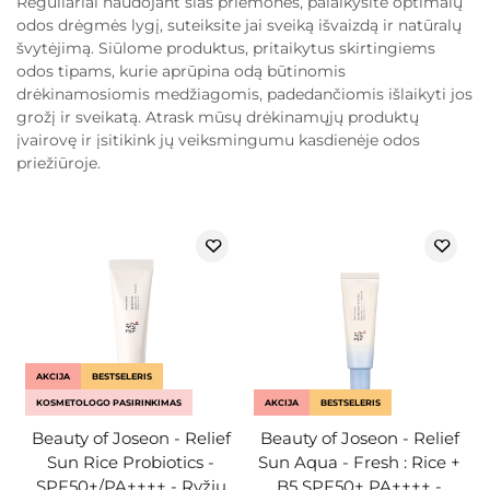
Reguliariai naudojant šias priemones, palaikysite optimalų
odos drėgmės lygį, suteiksite jai sveiką išvaizdą ir natūralų
švytėjimą. Siūlome produktus, pritaikytus skirtingiems
odos tipams, kurie aprūpina odą būtinomis
drėkinamosiomis medžiagomis, padedančiomis išlaikyti jos
grožį ir sveikatą. Atrask mūsų drėkinamųjų produktų
įvairovę ir įsitikink jų veiksmingumu kasdienėje odos
priežiūroje.
AKCIJA
BESTSELERIS
KOSMETOLOGO PASIRINKIMAS
AKCIJA
BESTSELERIS
Beauty of Joseon - Relief
Beauty of Joseon - Relief
Sun Rice Probiotics -
Sun Aqua - Fresh : Rice +
SPF50+/PA++++ - Ryžių
B5 SPF50+ PA++++ -