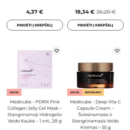
4,37 €
18,34 €
26,20 €
PRIDĖTI Į KREPŠELĮ
PRIDĖTI Į KREPŠELĮ
AKCIJA
AKCIJA
BESTSELERIS
Medicube - PDRN Pink
Medicube - Deep Vita C
Collagen Jelly Gel Mask –
Capsule Cream –
Stangrinamoji Hidrogelio
Šviesinamasis ir
Veido Kaukė – 1 vnt., 28 g
Stangrinamasis Veido
Kremas – 55 g