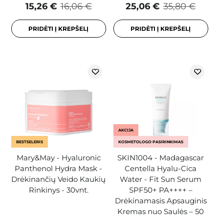
15,26 €
16,06 €
25,06 €
35,80 €
PRIDĖTI Į KREPŠELĮ
PRIDĖTI Į KREPŠELĮ
AKCIJA
BESTSELERIS
KOSMETOLOGO PASIRINKIMAS
Mary&May - Hyaluronic
SKIN1004 - Madagascar
Panthenol Hydra Mask -
Centella Hyalu-Cica
Drėkinančių Veido Kaukių
Water - Fit Sun Serum
Rinkinys - 30vnt.
SPF50+ PA++++ –
Drėkinamasis Apsauginis
Kremas nuo Saulės – 50