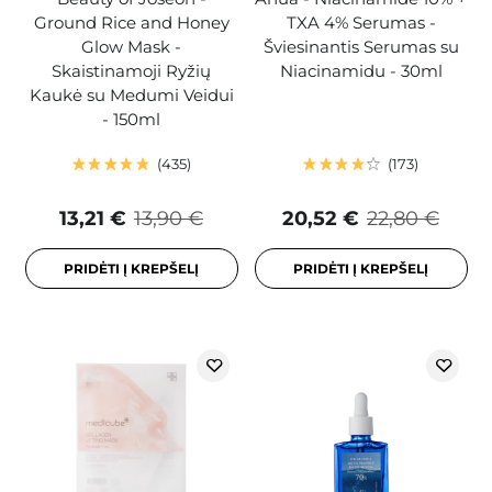
Ground Rice and Honey
TXA 4% Serumas -
Glow Mask -
Šviesinantis Serumas su
Skaistinamoji Ryžių
Niacinamidu - 30ml
Kaukė su Medumi Veidui
- 150ml
435
173
13,21 €
13,90 €
20,52 €
22,80 €
PRIDĖTI Į KREPŠELĮ
PRIDĖTI Į KREPŠELĮ