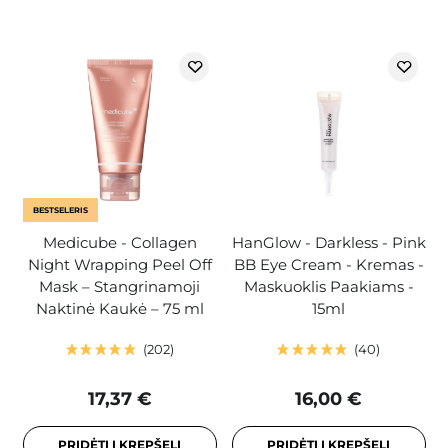
BESTSELERIS
Medicube - Collagen
HanGlow - Darkless - Pink
Night Wrapping Peel Off
BB Eye Cream - Kremas -
Mask – Stangrinamoji
Maskuoklis Paakiams -
Naktinė Kaukė – 75 ml
15ml
202
40
17,37 €
16,00 €
PRIDĖTI Į KREPŠELĮ
PRIDĖTI Į KREPŠELĮ