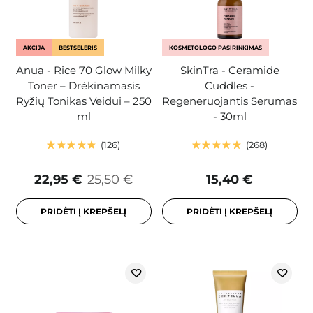
AKCIJA
BESTSELERIS
KOSMETOLOGO PASIRINKIMAS
Anua - Rice 70 Glow Milky
SkinTra - Ceramide
Toner – Drėkinamasis
Cuddles -
Ryžių Tonikas Veidui – 250
Regeneruojantis Serumas
ml
- 30ml
126
268
22,95 €
25,50 €
15,40 €
PRIDĖTI Į KREPŠELĮ
PRIDĖTI Į KREPŠELĮ