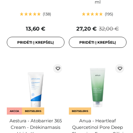
ml
138
195
13,60 €
27,20 €
32,00 €
PRIDĖTI Į KREPŠELĮ
PRIDĖTI Į KREPŠELĮ
AKCIJA
BESTSELERIS
BESTSELERIS
Aestura - Atobarrier 365
Anua - Heartleaf
Cream - Drėkinamasis
Quercetinol Pore Deep