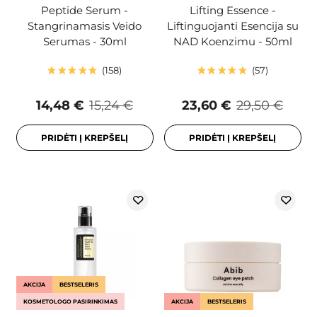
Peptide Serum -
Lifting Essence -
Stangrinamasis Veido
Liftinguojanti Esencija su
Serumas - 30ml
NAD Koenzimu - 50ml
158
57
14,48 €
15,24 €
23,60 €
29,50 €
PRIDĖTI Į KREPŠELĮ
PRIDĖTI Į KREPŠELĮ
AKCIJA
BESTSELERIS
KOSMETOLOGO PASIRINKIMAS
AKCIJA
BESTSELERIS