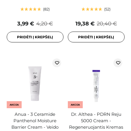
82
52
3,99 €
4,20 €
19,38 €
20,40 €
PRIDĖTI Į KREPŠELĮ
PRIDĖTI Į KREPŠELĮ
AKCIJA
AKCIJA
Anua - 3 Ceramide
Dr. Althea - PDRN Reju
Panthenol Moisture
5000 Cream -
Barrier Cream - Veido
Regeneruojantis Kremas