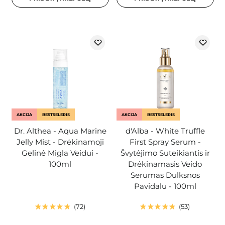
AKCIJA
BESTSELERIS
AKCIJA
BESTSELERIS
Dr. Althea - Aqua Marine
d'Alba - White Truffle
Jelly Mist - Drėkinamoji
First Spray Serum -
Gelinė Migla Veidui -
Švytėjimo Suteikiantis ir
100ml
Drėkinamasis Veido
Serumas Dulksnos
Pavidalu - 100ml
72
53