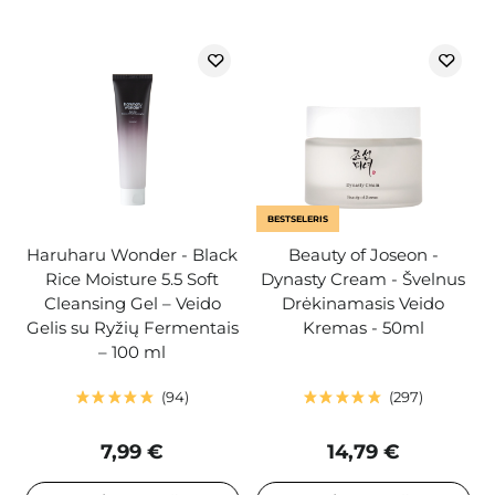
BESTSELERIS
Haruharu Wonder - Black
Beauty of Joseon -
Rice Moisture 5.5 Soft
Dynasty Cream - Švelnus
Cleansing Gel – Veido
Drėkinamasis Veido
Gelis su Ryžių Fermentais
Kremas - 50ml
– 100 ml
94
297
7,99 €
14,79 €