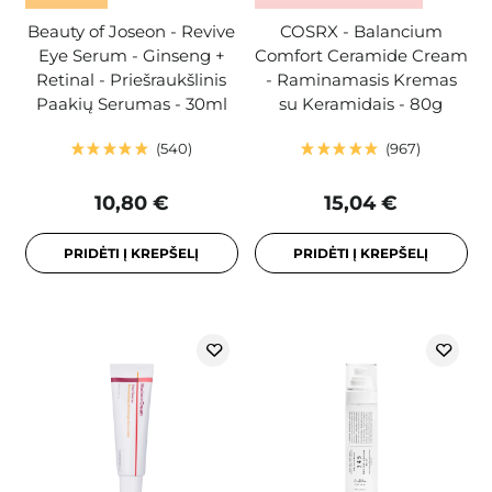
Beauty of Joseon - Revive
COSRX - Balancium
Eye Serum - Ginseng +
Comfort Ceramide Cream
Retinal - Priešraukšlinis
- Raminamasis Kremas
Paakių Serumas - 30ml
su Keramidais - 80g
540
967
10,80 €
15,04 €
PRIDĖTI Į KREPŠELĮ
PRIDĖTI Į KREPŠELĮ