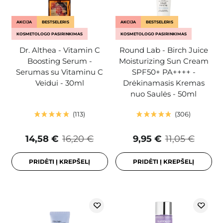
AKCIJA
BESTSELERIS
AKCIJA
BESTSELERIS
KOSMETOLOGO PASIRINKIMAS
KOSMETOLOGO PASIRINKIMAS
Dr. Althea - Vitamin C
Round Lab - Birch Juice
Boosting Serum -
Moisturizing Sun Cream
Serumas su Vitaminu C
SPF50+ PA++++ -
Veidui - 30ml
Drėkinamasis Kremas
nuo Saulės - 50ml
113
306
14,58 €
16,20 €
9,95 €
11,05 €
PRIDĖTI Į KREPŠELĮ
PRIDĖTI Į KREPŠELĮ