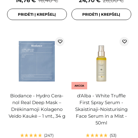
14,76 €
16,40 €
24,70 €
26,00 €
PRIDĖTI Į KREPŠELĮ
PRIDĖTI Į KREPŠELĮ
AKCIJA
Biodance - Hydro Cera-
d'Alba - White Truffle
nol Real Deep Mask –
First Spray Serum -
Drėkinamoji Kolageno
Skaistinaji-Noisturising
Veido Kaukė – 1 vnt., 34 g
Face Serum in a Mist -
50ml
247
53