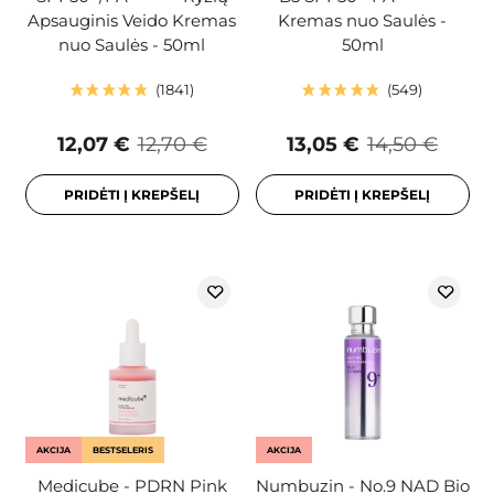
Apsauginis Veido Kremas
Kremas nuo Saulės -
nuo Saulės - 50ml
50ml
1841
549
12,07 €
12,70 €
13,05 €
14,50 €
PRIDĖTI Į KREPŠELĮ
PRIDĖTI Į KREPŠELĮ
AKCIJA
BESTSELERIS
AKCIJA
Medicube - PDRN Pink
Numbuzin - No.9 NAD Bio