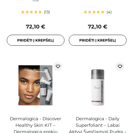
13
4
72,10 €
72,10 €
PRIDĖTI Į KREPŠELĮ
PRIDĖTI Į KREPŠELĮ
Dermalogica - Discover
Dermalogica - Daily
Healthy Skin KIT –
Superfoliant – Labai
Dermalogica prekių
Aktyvi Šveičiamoji Pudra –