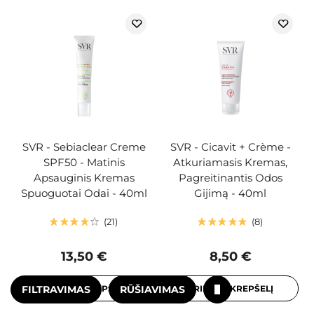
SVR - Sebiaclear Creme
SVR - Cicavit + Crème -
SPF50 - Matinis
Atkuriamasis Kremas,
Apsauginis Kremas
Pagreitinantis Odos
Spuoguotai Odai - 40ml
Gijimą - 40ml
21
8
13,50 €
8,50 €
FILTRAVIMAS
RŪŠIAVIMAS
PRIDĖTI Į KREPŠELĮ
PRIDĖTI Į KREPŠELĮ