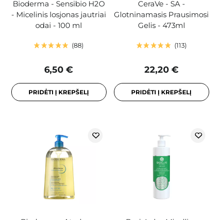
Bioderma - Sensibio H2O
CeraVe - SA -
- Micelinis losjonas jautriai
Glotninamasis Prausimosi
odai - 100 ml
Gelis - 473ml
88
113
6,50 €
22,20 €
PRIDĖTI Į KREPŠELĮ
PRIDĖTI Į KREPŠELĮ