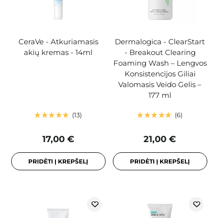
CeraVe - Atkuriamasis
Dermalogica - ClearStart
akių kremas - 14ml
- Breakout Clearing
Foaming Wash – Lengvos
Konsistencijos Giliai
Valomasis Veido Gelis –
177 ml
13
6
17,00 €
21,00 €
PRIDĖTI Į KREPŠELĮ
PRIDĖTI Į KREPŠELĮ