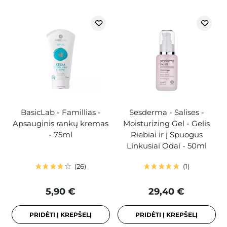
BasicLab - Famillias -
Sesderma - Salises -
Apsauginis rankų kremas
Moisturizing Gel - Gelis
- 75ml
Riebiai ir į Spuogus
Linkusiai Odai - 50ml
26
1
5,90 €
29,40 €
PRIDĖTI Į KREPŠELĮ
PRIDĖTI Į KREPŠELĮ