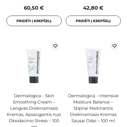
60,50 €
42,80 €
PRIDĖTI Į KREPŠELĮ
PRIDĖTI Į KREPŠELĮ
Dermalogica - Skin
Dermalogica - Intensive
Smoothing Cream –
Moisture Balance –
Lengvas Drėkinamasis
Stipriai Maitinantis
Kremas, Apsaugantis nuo
Drėkinamasis Kremas
Oksidacinio Streso – 100
Sausai Odai – 100 ml
ml