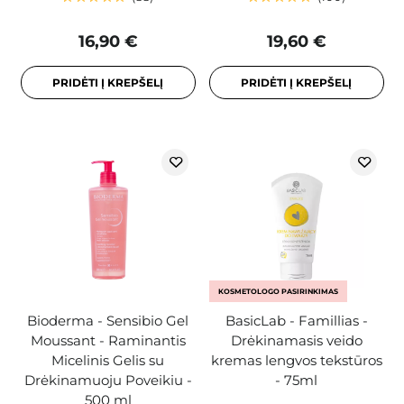
16,90 €
19,60 €
PRIDĖTI Į KREPŠELĮ
PRIDĖTI Į KREPŠELĮ
KOSMETOLOGO PASIRINKIMAS
Bioderma - Sensibio Gel
BasicLab - Famillias -
Moussant - Raminantis
Drėkinamasis veido
Micelinis Gelis su
kremas lengvos tekstūros
Drėkinamuoju Poveikiu -
- 75ml
500 ml