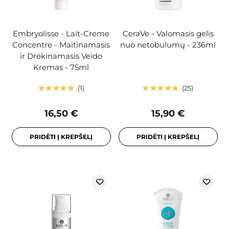
Embryolisse - Lait-Creme
CeraVe - Valomasis gelis
Concentre - Maitinamasis
nuo netobulumų - 236ml
ir Drėkinamasis Veido
Kremas - 75ml
1
25
16,50 €
15,90 €
PRIDĖTI Į KREPŠELĮ
PRIDĖTI Į KREPŠELĮ