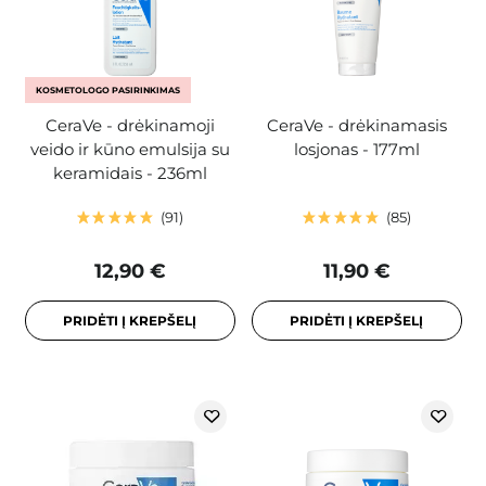
KOSMETOLOGO PASIRINKIMAS
CeraVe - drėkinamoji
CeraVe - drėkinamasis
veido ir kūno emulsija su
losjonas - 177ml
keramidais - 236ml
91
85
12,90 €
11,90 €
PRIDĖTI Į KREPŠELĮ
PRIDĖTI Į KREPŠELĮ