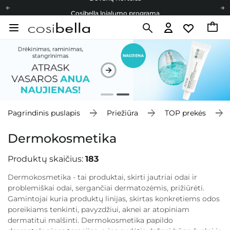
Cosibella lojalumo programa
Nemokamas pristatymas nuo 40,00 €
Dovanų Kortelės
Cosibella lojalumo programa
Nemokamas pristatymas nuo 40,00 €
Dovanų Kortelės
Pagrindinis puslapis
Priežiūra
TOP prekės
Dermokosmetika
Produktų skaičius:
183
Dermokosmetika - tai produktai, skirti jautriai odai ir
problemiškai odai, sergančiai dermatozėmis, prižiūrėti.
Gamintojai kuria produktų linijas, skirtas konkretiems odos
poreikiams tenkinti, pavyzdžiui, aknei ar atopiniam
dermatitui malšinti. Dermokosmetika papildo