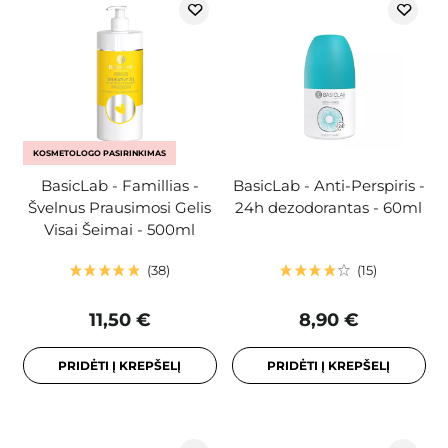
KOSMETOLOGO PASIRINKIMAS
BasicLab - Famillias -
BasicLab - Anti-Perspiris -
Švelnus Prausimosi Gelis
24h dezodorantas - 60ml
Visai Šeimai - 500ml
38
15
11,50 €
8,90 €
PRIDĖTI Į KREPŠELĮ
PRIDĖTI Į KREPŠELĮ