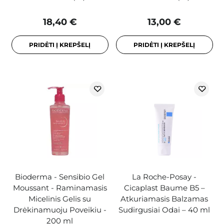
18,40 €
13,00 €
PRIDĖTI Į KREPŠELĮ
PRIDĖTI Į KREPŠELĮ
Bioderma - Sensibio Gel
La Roche-Posay -
Moussant - Raminamasis
Cicaplast Baume B5 –
Micelinis Gelis su
Atkuriamasis Balzamas
Drėkinamuoju Poveikiu -
Sudirgusiai Odai – 40 ml
200 ml