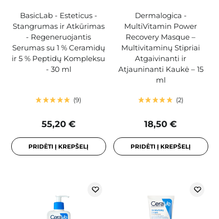
BasicLab - Esteticus -
Dermalogica -
Stangrumas ir Atkūrimas
MultiVitamin Power
- Regeneruojantis
Recovery Masque –
Serumas su 1 % Ceramidų
Multivitaminų Stipriai
ir 5 % Peptidų Kompleksu
Atgaivinanti ir
- 30 ml
Atjauninanti Kaukė – 15
ml
9
2
55,20 €
18,50 €
PRIDĖTI Į KREPŠELĮ
PRIDĖTI Į KREPŠELĮ