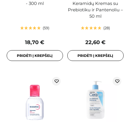
- 300 ml
Keramidų Kremas su
Prebiotiku ir Pantenoliu –
50 ml
59
28
18,70 €
22,60 €
PRIDĖTI Į KREPŠELĮ
PRIDĖTI Į KREPŠELĮ