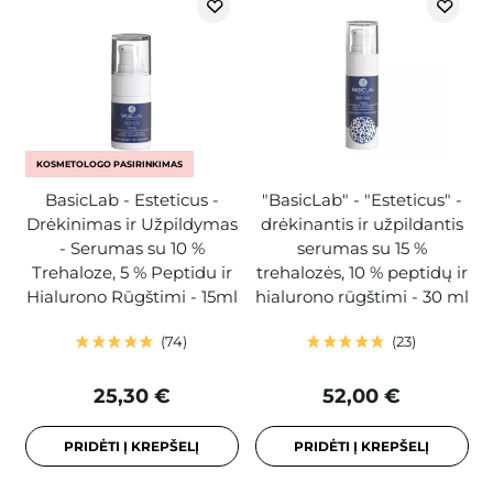
KOSMETOLOGO PASIRINKIMAS
BasicLab - Esteticus -
"BasicLab" - "Esteticus" -
Drėkinimas ir Užpildymas
drėkinantis ir užpildantis
- Serumas su 10 %
serumas su 15 %
Trehaloze, 5 % Peptidu ir
trehalozės, 10 % peptidų ir
Hialurono Rūgštimi - 15ml
hialurono rūgštimi - 30 ml
74
23
25,30 €
52,00 €
PRIDĖTI Į KREPŠELĮ
PRIDĖTI Į KREPŠELĮ