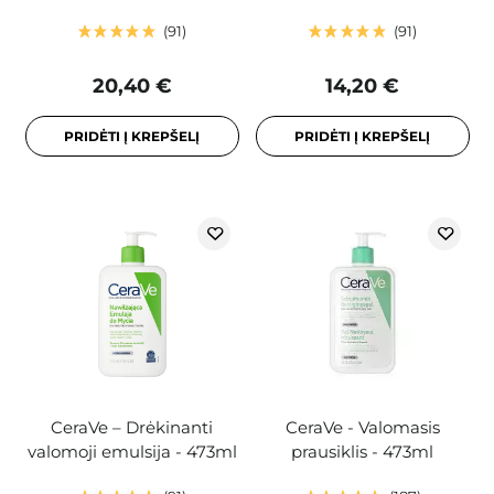
91
91
20,40 €
14,20 €
PRIDĖTI Į KREPŠELĮ
PRIDĖTI Į KREPŠELĮ
CeraVe – Drėkinanti
CeraVe - Valomasis
valomoji emulsija - 473ml
prausiklis - 473ml