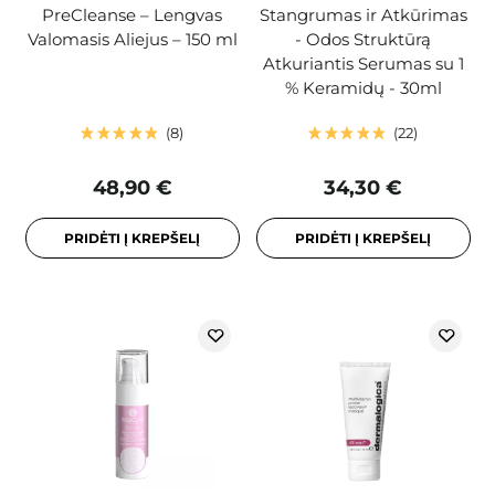
PreCleanse – Lengvas
Stangrumas ir Atkūrimas
Valomasis Aliejus – 150 ml
- Odos Struktūrą
Atkuriantis Serumas su 1
% Keramidų - 30ml
8
22
48,90 €
34,30 €
PRIDĖTI Į KREPŠELĮ
PRIDĖTI Į KREPŠELĮ