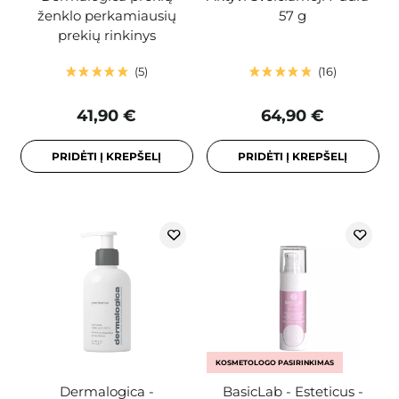
ženklo perkamiausių
57 g
prekių rinkinys
5
16
41,90 €
64,90 €
PRIDĖTI Į KREPŠELĮ
PRIDĖTI Į KREPŠELĮ
KOSMETOLOGO PASIRINKIMAS
Dermalogica -
BasicLab - Esteticus -