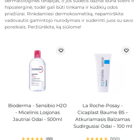
dermatologines terapijas, o jos sudėtis dažnai būna švelni ir
hipoalerginė, todėl gali būti tinkama ir kūdikių odos
priežiūrai. Rinkdamiesi dermokosmetiką, nepamirškite
vadovautis gamintojo nurodymais ir suderinti juos su savo
poreikiais. Peržiūrėkite, ką siūlome!
Bioderma - Sensibio H2O
La Roche-Posay -
- Micelinis Losjonas
Cicaplast Baume B5 –
Jautriai Odai - 500ml
Atkuriamasis Balzamas
Sudirgusiai Odai – 100 ml
88
100