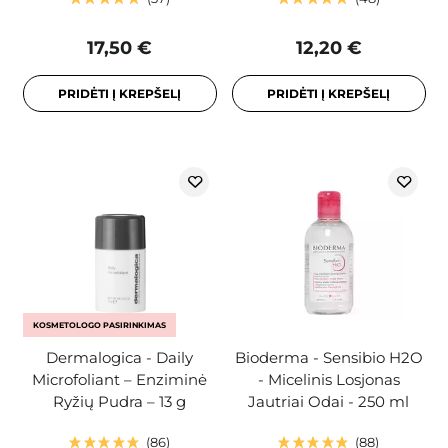
17,50 €
12,20 €
PRIDĖTI Į KREPŠELĮ
PRIDĖTI Į KREPŠELĮ
KOSMETOLOGO PASIRINKIMAS
Dermalogica - Daily
Bioderma - Sensibio H2O
Microfoliant – Enziminė
- Micelinis Losjonas
Ryžių Pudra – 13 g
Jautriai Odai - 250 ml
86
88