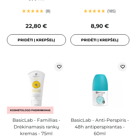
8
185
22,80 €
8,90 €
PRIDĖTI Į KREPŠELĮ
PRIDĖTI Į KREPŠELĮ
KOSMETOLOGO PASIRINKIMAS
BasicLab - Famillias -
BasicLab - Anti-Perspiris -
Drėkinamasis rankų
48h antiperspirantas -
kremas - 75ml
60ml