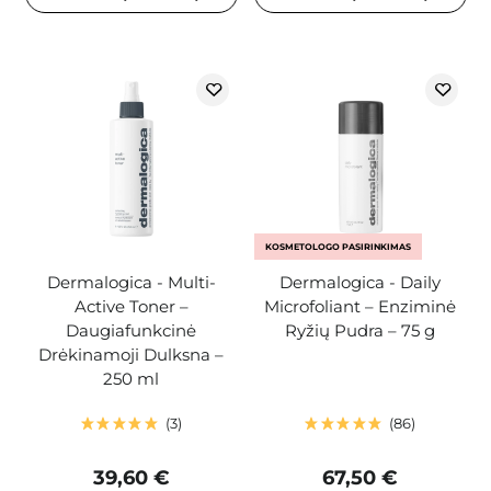
KOSMETOLOGO PASIRINKIMAS
Dermalogica - Multi-
Dermalogica - Daily
Active Toner –
Microfoliant – Enziminė
Daugiafunkcinė
Ryžių Pudra – 75 g
Drėkinamoji Dulksna –
250 ml
3
86
39,60 €
67,50 €