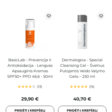
BasicLab - Prevencija ir
Dermalogica - Special
Antioksidacija - Lengvas
Cleansing Gel – Švelnus
Apsauginis Kremas
Putojantis Veido Valymo
SPF50+ PPD 46,6 - 50ml
Gelis – 250 ml
13
15
29,90 €
40,70 €
PRIDĖTI Į KREPŠELĮ
PRIDĖTI Į KREPŠELĮ