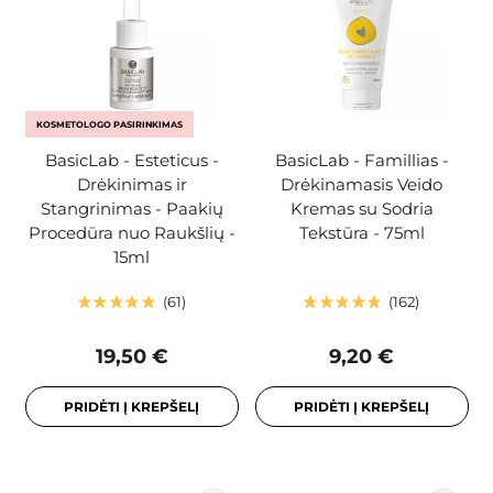
KOSMETOLOGO PASIRINKIMAS
BasicLab - Esteticus -
BasicLab - Famillias -
Drėkinimas ir
Drėkinamasis Veido
Stangrinimas - Paakių
Kremas su Sodria
Procedūra nuo Raukšlių -
Tekstūra - 75ml
15ml
61
162
19,50 €
9,20 €
PRIDĖTI Į KREPŠELĮ
PRIDĖTI Į KREPŠELĮ