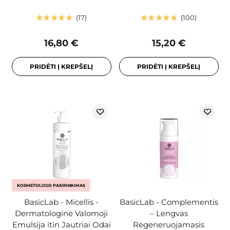
17
100
16,80 €
15,20 €
PRIDĖTI Į KREPŠELĮ
PRIDĖTI Į KREPŠELĮ
KOSMETOLOGO PASIRINKIMAS
BasicLab - Micellis -
BasicLab - Complementis
Dermatologinė Valomoji
– Lengvas
Emulsija itin Jautriai Odai
Regeneruojamasis