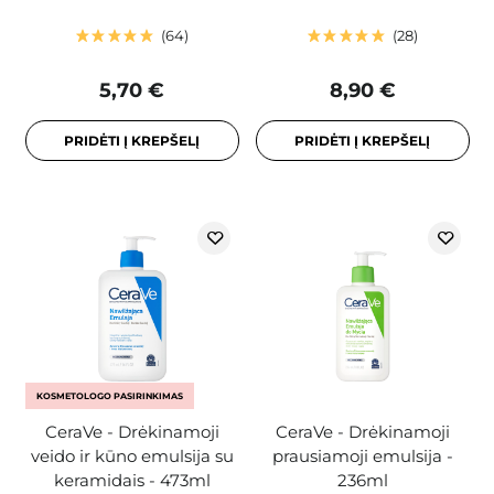
64
28
5,70 €
8,90 €
PRIDĖTI Į KREPŠELĮ
PRIDĖTI Į KREPŠELĮ
KOSMETOLOGO PASIRINKIMAS
CeraVe - Drėkinamoji
CeraVe - Drėkinamoji
veido ir kūno emulsija su
prausiamoji emulsija -
keramidais - 473ml
236ml