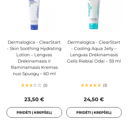
Dermalogica - ClearStart
Dermalogica - ClearStart
- Skin Soothing Hydrating
- Cooling Aqua Jelly –
Lotion – Lengvas
Lengvas Drėkinamasis
Drėkinamasis ir
Gelis Riebiai Odai – 59 ml
Raminamasis Kremas
nuo Spuogų – 60 ml
2
3
23,50 €
24,50 €
PRIDĖTI Į KREPŠELĮ
PRIDĖTI Į KREPŠELĮ