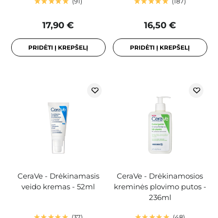
91
187
17,90 €
16,50 €
PRIDĖTI Į KREPŠELĮ
PRIDĖTI Į KREPŠELĮ
CeraVe - Drėkinamasis
CeraVe - Drėkinamosios
veido kremas - 52ml
kreminės plovimo putos -
236ml
37
48