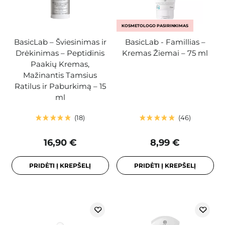
KOSMETOLOGO PASIRINKIMAS
BasicLab – Šviesinimas ir
BasicLab - Famillias –
Drėkinimas – Peptidinis
Kremas Žiemai – 75 ml
Paakių Kremas,
Mažinantis Tamsius
Ratilus ir Paburkimą – 15
ml
18
46
16,90 €
8,99 €
PRIDĖTI Į KREPŠELĮ
PRIDĖTI Į KREPŠELĮ