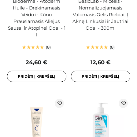
Bioderma - Atoderm
BasicLab - Micellis -
Huile - Drėkinamasis
Normalizuojamasis
Veido ir Kūno
Valomasis Gelis Riebiai, Į
Prausiamasis Aliejus
Aknę Linkusiai ir Jautriai
Sausai ir Atopinei Odai - 1
Odai - 300ml
l
8
8
24,60 €
12,60 €
PRIDĖTI Į KREPŠELĮ
PRIDĖTI Į KREPŠELĮ