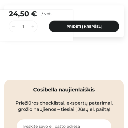
24,50 €
/
vnt.
PRIDĖTI Į KREPŠELĮ
Cosibella naujienlaiškis
Priežiūros checklistai, ekspertų patarimai,
grožio naujienos – tiesiai į Jūsų el. paštą!
Įveskite savo el. pašto adresą