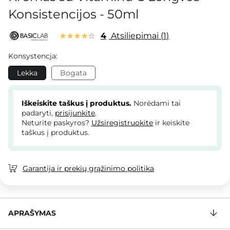
Konsistencijos - 50ml
4
Atsiliepimai
1
Konsystencja:
Lekka
Bogata
Iškeiskite taškus į produktus.
Norėdami tai
padaryti,
prisijunkite
.
Neturite paskyros?
Užsiregistruokite
ir keiskite
taškus į produktus.
Garantija ir prekių grąžinimo politika
APRAŠYMAS