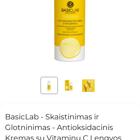
BasicLab - Skaistinimas ir
Glotninimas - Antioksidacinis
Kremas su Vitaminu C Lengvos