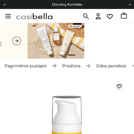
Dovanų Kortelės
Cosibella lojalumo programa
Nemokamas pristatymas nuo 40,00 €
Dovanų Kortelės
Pagrindinis puslapis
Priežiūra
Odos poreikiai