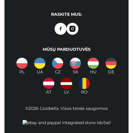
RASKITE MUS:
MŪSŲ PARDUOTUVĖS
PL
UA
CZ
SK
HU
DE
AT
LV
RO
©2026 Cosibella. Visos teisės saugomos